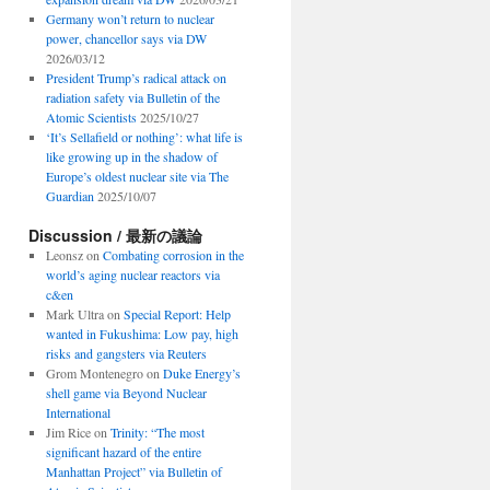
Germany won’t return to nuclear
power, chancellor says via DW
2026/03/12
President Trump’s radical attack on
radiation safety via Bulletin of the
Atomic Scientists
2025/10/27
‘It’s Sellafield or nothing’: what life is
like growing up in the shadow of
Europe’s oldest nuclear site via The
Guardian
2025/10/07
Discussion / 最新の議論
Leonsz
on
Combating corrosion in the
world’s aging nuclear reactors via
c&en
Mark Ultra
on
Special Report: Help
wanted in Fukushima: Low pay, high
risks and gangsters via Reuters
Grom Montenegro
on
Duke Energy’s
shell game via Beyond Nuclear
International
Jim Rice
on
Trinity: “The most
significant hazard of the entire
Manhattan Project” via Bulletin of