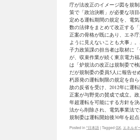
庁が法改正のイメージ図を規制
策で「政治決断」が必要な項目
定める運転期間の規定を、電気
数の法律をまとめて改正する「
正案の骨格が既にあり、エネ庁
ように見えないことも大事」。
子力政策課の担当者は取材に「
が、収束作業が続く東京電力福
は「炉規法の改正は規制委で検
だが規制委の委員5人に報告せ
朽原発の運転制限の規定を自ら
故の反省を受け、2012年に運
正案が与野党の賛成で成立。政
年超運転を可能にする方針を決
法から削除され、電気事業法で
規制委は運転開始後30年を起点
Posted in
*日本語
|
Tagged
GX
,
エネルギ