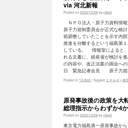
via 河北新報
Posted on
2022/12/29
by
nfield
ＮＰＯ法人・原子力資料情報
原子力規制委員会が正式な検討
前調整していたことを示す内部
推進を分離するという福島第１
している。 情報室によると、
れる文書に、経産省が検討を進
の内容や、改正法案の国会への提出
日 緊急記者会見 原子力規
Posted in
*日本語
|
Tagged
エネルギー政
原発事故後の政策を大
総理指示からわずか4か月で【
Posted on
2022/12/29
by
nfield
東京電力福島第一原発事故から