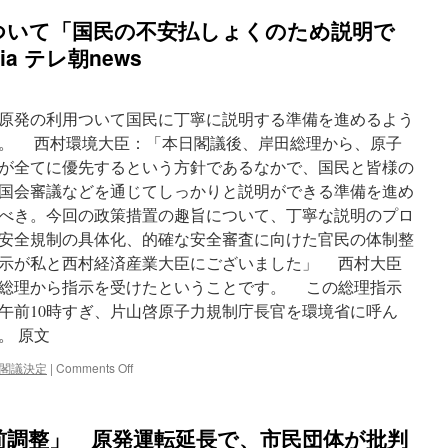
エ
ついて「国民の不安払しょくのため説明で
ネ
ル
a テレ朝news
ギ
ー
庁
原発の利用ついて国民に丁寧に説明する準備を進めるよう
が
原
。 西村環境大臣：「本日閣議後、岸田総理から、原子
子
が全てに優先するという方針であるなかで、国民と皆様の
力
国会審議などを通じてしっかりと説明ができる準備を進め
規
制
べき。今回の政策措置の趣旨について、丁寧な説明のプロ
委
安全規制の具体化、的確な安全審査に向けた官民の体制整
所
示が私と西村経済産業大臣にございました」 西村大臣
管
の
、総理から指示を受けたということです。 この総理指示
法
日午前10時すぎ、片山啓原子力規制庁長官を環境省に呼ん
律
。 原文
の
改
on
閣議決定
|
Comments Off
正
岸
案
田
を
総
提
前調整」 原発運転延長で、市民団体が批判
理
示