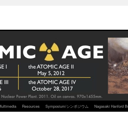
Multimedia
Resources
Symposium/シンポジウム
Nagasaki Hanford Br