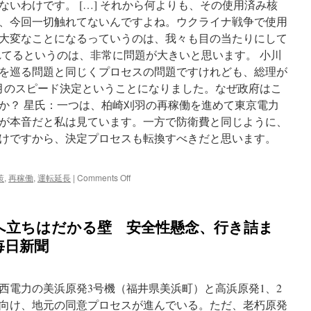
いわけです。 […] それから何よりも、その使用済み核
、今回一切触れてないんですよね。ウクライナ戦争で使用
大変なことになるっていうのは、我々も目の当たりにして
れてるというのは、非常に問題が大きいと思います。 小川
を巡る問題と同じくプロセスの問題ですけれども、総理が
月のスピード決定ということになりました。なぜ政府はこ
か？ 星氏：一つは、柏崎刈羽の再稼働を進めて東京電力
が本音だと私は見ています。一方で防衛費と同じように、
けですから、決定プロセスも転換すべきだと思います。
on
策
,
再稼働
,
運転延長
|
Comments Off
原
発
事
働へ立ちはだかる壁 安全性懸念、行き詰ま
故
後
 毎日新聞
の
政
策
西電力の美浜原発3号機（福井県美浜町）と高浜原発1、2
を
大
向け、地元の同意プロセスが進んでいる。ただ、老朽原発