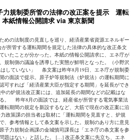
子力規制委所管の法律の改正案を提示 運転
紙情報公開請求 via 東京新聞
るための法制度の見直しを巡り、経済産業省資源エネルギー
会が所管する運転期間を規定した法律の具体的な改正条文
ていたことが分かった。本紙の情報公開請求に、エネ庁が
、規制側の議論を誘導した実態が鮮明となった。（小野沢
見はしていない」 条文案は昨年8月19日、エネ庁が規制委
開の面談で提示。原子炉等規制法（炉規法）の運転期間に
認可すれば「経済産業大臣が指定する期間」を延長ができ
中の炉規法改正案には、追加延長の期間などの記載はな
る。 昨年8月の面談では、経産省が所管する電気事業法
運転期間の規定を新設するなど、大筋で現在の改正案に沿
力政策課の担当者は取材に「運転期間を見直すと、炉規
で、参考情報として条文案を示した。規制のあり方に意見
原子力規制企画課の金城慎司課長は「エネ庁の条文案を参
題はない」と話した。 […] 改正条文案に先立ち、エネ