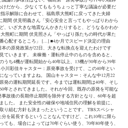
わけだから、少なくてももうちょっと丁寧な議論が必要だ
難指示解除に合わせて、福島県大熊町に戻ってきた夫婦
町に期間 伏見明義さん「安心安全と言ってもやっぱりわから
ど、いざ大きな地震なんかきたりすると、どうなるかわか
に大熊町に期間 伏見照さん「やっぱり孫たちの時代が果た
心配するところ」 […] ■4か月でスピード決定の理由
日本の原発政策が22日、大きな転換点を迎えたわけです
見ていきます。 未稼働・運転停止中のものを含めると、
うち4機が運転開始から40年以上、13機が30年から39年
 小川彩佳キャスター：原発事故を受けて、この40年とい
なっていますよね。 国山キャスター：そんな中12月22
原発の運転期間延長です。今までは運転期間は40年、そし
大60年とされてきました。それが今回、既存の原発を可能な
発事故後の長期停止期間を除外する方針となり、60年を超
ました。 また安全性の確保や地域住民の理解を前提に、
取り組む方針も決まったということです。 TBSスペシャ
止分を延長するということなんですけど、これ10年に限ら
なっても、場合によっては70年ぐらい使う、70年80年使う、