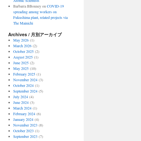
Atomic Scientists
Barbarra BBonney
on
COVID-19
spreading among workers on
Fukushima plant, related projects via
The Mainichi
Archives / 月別アーカイブ
May 2026
(1)
March 2026
(2)
October 2025
(2)
August 2025
(1)
June 2025
(2)
May 2025
(10)
February 2025
(1)
November 2024
(3)
October 2024
(1)
September 2024
(5)
July 2024
(4)
June 2024
(3)
March 2024
(1)
February 2024
(6)
January 2024
(4)
November 2023
(8)
October 2023
(1)
September 2023
(7)