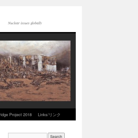
Nuclear issues globally
idge Project 2018
Links/リンク