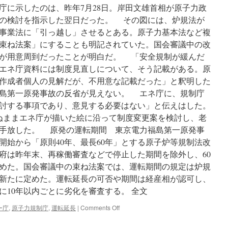
庁に示したのは、昨年7月28日。岸田文雄首相が原子力政
の検討を指示した翌日だった。 その図には、炉規法が
事業法に「引っ越し」させるとある。原子力基本法など複
束ね法案」にすることも明記されていた。国会審議中の改
が用意周到だったことが明白だ。 「安全規制が緩んだ
エネ庁資料には制度見直しについて、そう記載がある。原
作成者個人の見解だが、不用意な記載だった」と釈明した
島第一原発事故の反省が見えない。 エネ庁に、規制庁
討する事項であり、意見する必要はない」と伝えはした。
ぬままエネ庁が描いた絵に沿って制度変更案を検討し、老
手放した。 原発の運転期間 東京電力福島第一原発事
転開始から「原則40年、最長60年」とする原子炉等規制法改
府は昨年末、再稼働審査などで停止した期間を除外し、60
めた。国会審議中の束ね法案では、運転期間の規定は炉規
新たに定めた。運転延長の可否や期間は経産相が認可し、
に10年以内ごとに劣化を審査する。 全文
on
ー庁
,
原子力規制庁
,
運転延長
|
Comments Off
資
源