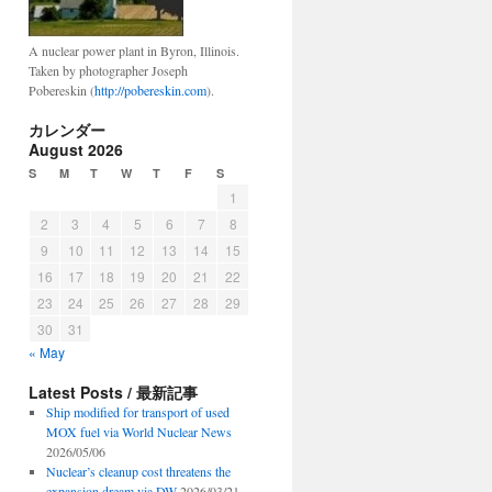
A nuclear power plant in Byron, Illinois.
Taken by photographer Joseph
Pobereskin (
http://pobereskin.com
).
カレンダー
August 2026
S
M
T
W
T
F
S
1
2
3
4
5
6
7
8
9
10
11
12
13
14
15
16
17
18
19
20
21
22
23
24
25
26
27
28
29
30
31
« May
Latest Posts / 最新記事
Ship modified for transport of used
MOX fuel via World Nuclear News
2026/05/06
Nuclear’s cleanup cost threatens the
expansion dream via DW
2026/03/21