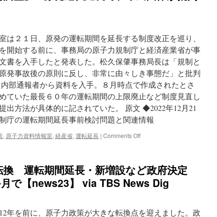
原
運
発
転
利
期
用
間
室は２１日、原発の運転期間を延長する制度改正を巡り、
に
延
つ
を開始する前に、事務局の原子力規制庁と経済産業省が事
長
い
の
文書を入手したと発表した。松久保肇事務局長は「規制と
て
議
原発事故後の原則に反し、非常に由々しき事態だ」と批判
「国
論
民
内部通報者から資料を入手。８月時点で作成されたとさ
を
の
誘
めていた最長６０年の運転期間の上限廃止など制度見直し
不
導
方法が具体的に記されていた。 原文 ◆2022年12月21
安
本
払
制庁の運転期間延長事前検討問題と関連情報
紙
し
情
ょ
on
策
,
原子力資料情報室
,
経産省
,
運転延長
|
Comments Off
報
く
規
公
の
制
開
た
庁
請
転換 運転期間延長・新増設など政府決定
め
と
求
説
経
news23】 via TBS News Dig
via
明
産
東
で
省
京
き
が
新
12年を前に、原子力政策が大きな転換点を迎えました。政
る
「事
聞