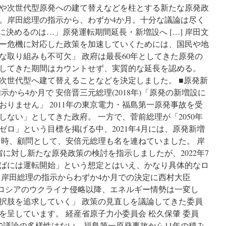
準
前
や次世代型原発への建て替えなどを柱とする新たな原発政
備
調
。岸田総理の指示から、わずか4か月。十分な議論は尽く
を」
整」
に決めるのは…」原発運転期間延長・新増設へ […] 岸田文
と
原
指
発
ー危機に対応した政策を加速していくためには、国民や地
示
運
な取り組みも不可欠」 政府は最長60年としてきた原発の
via
転
してきた期間はカウントせず、実質的な延長を認める。
テ
延
レ
長
次世代型へ建て替えることなどを決定しました。 ■原発新
朝
で、
から4か月で 安倍晋三元総理(2018年)「原発の新増設に
news
市
りません」 2011年の東京電力・福島第一原発事故を受
民
団
ない」としてきた政府。 一方で、菅前総理が「2050年
体
ロ」という目標を掲げる中、2021年4月には、原発新増
が
当時、顧問として、安倍元総理も名を連ねていました。 岸
批
判
業省に対し新たな原発政策の検討を指示しましたが、2022年7
via
代半ばには運転開始」という想定とはいえ、かなり具体的なロ
河
 岸田総理の指示からわずか4か月での決定に西村大臣
北
新
臣「ロシアのウクライナ侵略以降、エネルギー情勢は一変し
報
択肢を追求していく」 政策の見直しを議論してきた委員
を呈しています。 経産省原子力小委員会 松久保肇 委員
で議論の多様性はない。福島第一原発事故から11年の積み