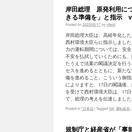
岸田総理 原発利用に
きる準備を」と指示 vi
Posted on
2023/02/17
by
nfield
岸田総理大臣は、高経年化した
西村環境大臣らに指示しました
力の運転期間については、安全
不安を払拭していくためにも、
たうえで法案の閣議決定を行う
セスを進めるとともに、新たな
備を進めること。こういう御指
によりますと、17日の閣議後
を受けて西村環境大臣は、17
で、総理の考えを伝達しました
Posted in
*日本語
|
Tagged
GX
,
運転延長
,
規制庁と経産省が「事