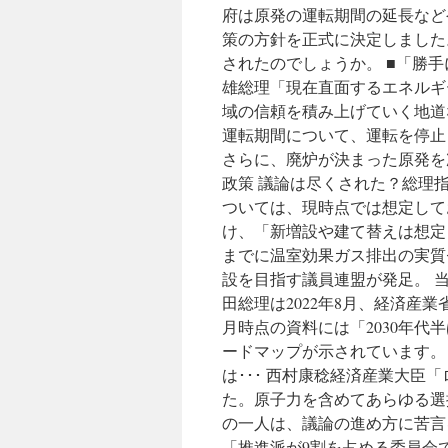
府は原発の運転期間の延長など
策の方針を正式に決定しました
されたのでしょうか。 ■「勝手
雄総理「現在直面するエネルギ
域の信頼を積み上げていく地道
運転期間について、運転を停止
さらに、廃炉が決まった原発を
政策 議論は尽くされた？総理指示
ついては、現時点では想定してお
け、「新増設や建て替えは想定し
までに温室効果ガス排出の実質ゼ
設を目指す議員連盟が発足。 
田総理は2022年8月、経済産
月時点の資料には「2030年
ードマップが示されています。
は･･･ 西村康稔経済産業大
た。原子力を含めてあらゆる選
の一人は、議論の進め方に苦言
「推進派が9割を占める委員会