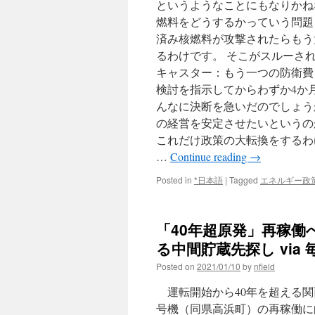
というようなことにもなりかねな
燃料をどうするかっていう問題
済み核燃料が攻撃されたらもう
るわけです。 そこがスルーさ
キャスター：もう一つの防衛費
検討を指示してからわずか4か
んなに決断を急いだのでしょう
の経営を安定させたいというの
これだけ政策の大転換をするわ
…
Continue reading
→
Posted in
*日本語
|
Tagged
エネルギー政
「40年超原発」再稼
る中間貯蔵先探し via
Posted on
2021/01/10
by
nfield
運転開始から40年を超える関
号機（同県高浜町）の再稼働に