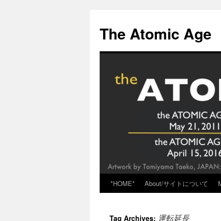
Skip
to
The Atomic Age
content
*HOME*
About/サイトについて
運転延長
Tag Archives: