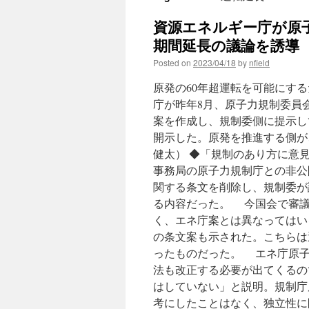
資源エネルギー庁が原
期間延長の議論を誘導 本
Posted on
2023/04/18
by
nfield
原発の60年超運転を可能にす
庁が昨年8月、原子力規制委員
案を作成し、規制委側に提示し
開示した。原発を推進する側が
健太） ◆「規制のあり方に意
事務局の原子力規制庁との非公
関する条文を削除し、規制委が
る内容だった。 今国会で審議
く、エネ庁案とは異なってはい
の条文案も示された。こちらは
ったものだった。 エネ庁原子
法も改正する必要が出てくるの
はしていない」と説明。規制庁
考にしたことはなく、独立性に問