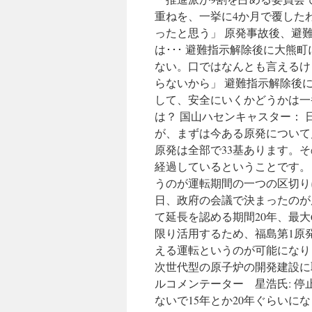
重ねを、一挙に4か月で覆した
ったと思う」 原発事故後、避
は･･･ 避難指示解除後に大熊
ない。口ではなんとも言えるけ
らないから」 避難指示解除後
して、安全にいくかどうかは一番
は？ 国山ハセンキャスター： 
が、まずは今ある原発について
原発は全部で33基あります。その
経過しているということです。
うのが運転期間の一つの区切りに
日、政府の会議で決まったのが
て延長を認める期間20年、最
限り活用するため、福島第1原
える運転というのが可能になり
次世代型の原子炉の開発建設に
ルコメンテーター 星浩氏: 停
ないで15年とか20年ぐらいに