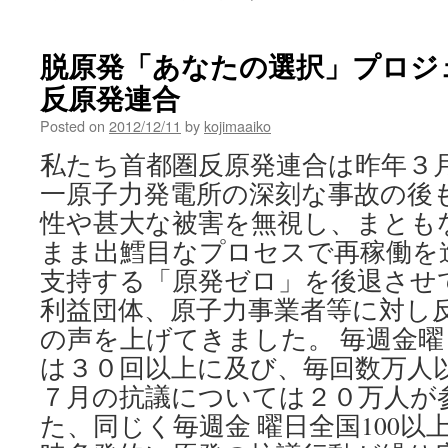
脱原発「あなたの選択」プロジェク
反原発連合
Posted on
2012/12/11
by
kojimaaiko
私たち首都圏反原発連合は昨年３
一原子力発電所の深刻な事故の後
性や甚大な被害を無視し、まとも
まま出鱈目なプロセスで再稼働を
支持する「原発ゼロ」を後退させ
利益団体、原子力事業者等に対し
の声を上げてきました。 毎週金
は３０回以上に及び、毎回数万人
７月の抗議については２０万人が
た、同じく毎週金 曜日全国100以