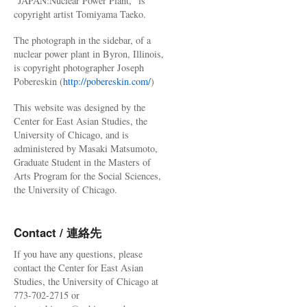
"JAPAN:Nuclear Power Plant," is
copyright artist Tomiyama Taeko.
The photograph in the sidebar, of a
nuclear power plant in Byron, Illinois,
is copyright photographer Joseph
Pobereskin (
http://pobereskin.com/
)
This website was designed by the
Center for East Asian Studies, the
University of Chicago, and is
administered by Masaki Matsumoto,
Graduate Student in the Masters of
Arts Program for the Social Sciences,
the University of Chicago.
Contact / 連絡先
If you have any questions, please
contact the Center for East Asian
Studies, the University of Chicago at
773-702-2715 or