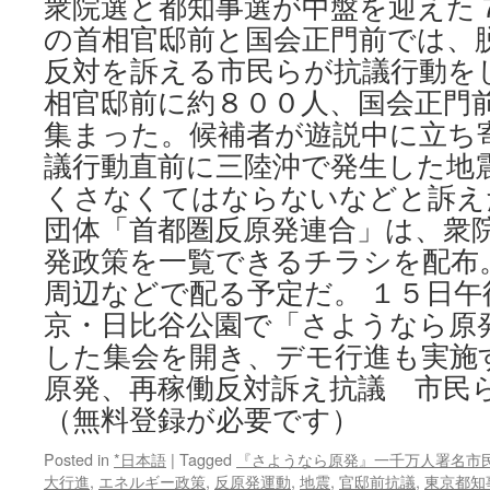
衆院選と都知事選が中盤を迎えた
択」
の首相官邸前と国会正門前では、
プ
ロ
反対を訴える市民らが抗議行動を
ジ
相官邸前に約８００人、国会正門
ェ
ク
集まった。候補者が遊説中に立ち
ト
議行動直前に三陸沖で発生した地
via
首
くさなくてはならないなどと訴え
都
団体「首都圏反原発連合」は、衆
圏
発政策を一覧できるチラシを配布
反
原
周辺などで配る予定だ。 １５日午
発
京・日比谷公園で「さようなら原
連
合
した集会を開き、デモ行進も実施
原発、再稼働反対訴え抗議 市
（無料登録が必要です）
Posted in
*日本語
|
Tagged
『さようなら原発』一千万人署名市
大行進
,
エネルギー政策
,
反原発運動
,
地震
,
官邸前抗議
,
東京都知