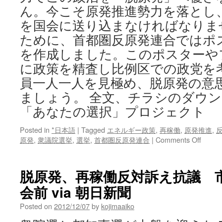
ん。今こそ原発推進勢力を落とし
を国会に送り込まなければなりま
ために、首都圏反原発連合ではポ
を作成しました。このポスターや
に政策を精査し比例区での政党を
員一人一人を見極め、脱原発の意
ましょう。 全文、チラシのダウ
「あなたの選択」プロジェクト
Posted in
*日本語
|
Tagged
エネルギー政策
,
再稼働
,
原発推進
,
on
原発
,
衆議院選挙
,
選挙
,
首都圏反原発連合
|
Comments Off
脱
原
発
脱原発、再稼働反対訴え抗議 
「あ
会前 via 朝日新聞
な
た
Posted on
2012/12/07
by
kojimaaiko
の
選