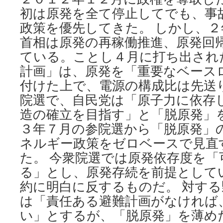
初は原発を全て停止してでも、事
政策を優先してきた。 しかし、
首相は原発の再稼働推進、原発回
ている。ことし４月に打ち出され
計画」は、原発を「重要なベース
付けた上で、電源の構成比は先送
院選で、自民党は「原子力に依存
造の確立を目指す」と「脱原発」
３年７月の参院選から「脱原発」
ネルギー政策をゼロベースで見直
た。 今衆院選では原発依存度を
る」とし、原発存続を前提として
約に明白に反するものだ。 対す
は「責任ある避難計画がなければ
い」とするが、「脱原発」を薄め