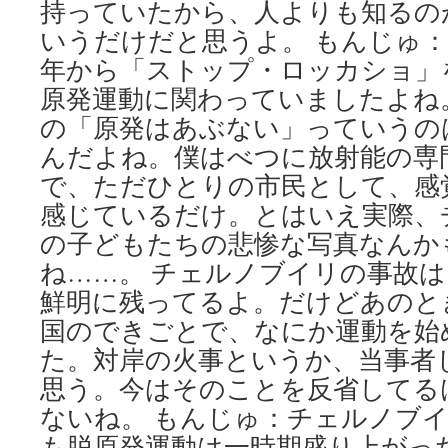
持っていたから、人よりも知るの
いうだけだと思うよ。 もんじゅ：坂
年から「ストップ・ロッカショ」
原発運動に関わっていましたよね
の「原発はあぶない」っていうの
んだよね。僕はべつに放射能の専
で、ただひとりの市民として、感
感じているだけ。とはいえ実際、
の子どもたちの悲惨な写真なんか
ね……。 チェルノブイリの事故
鮮明に残ってるよ。だけどあのと
国のできごとで、なにか運動を始
た。対岸の火事というか、当事者
思う。今はそのことを反省してる
ないね。 もんじゅ：チェルノブ
も脱原発運動は一時期盛り上がっ