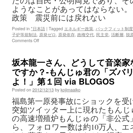
たのは自民・公明両党であり、そ
ようなことがあってはならない。 
政策 震災前には戻れない
Posted in
*日本語
|
Tagged
エネルギー政策
,
バックフィット制度
子炉等規制法
,
原発ゼロ
,
原発依存
,
政権交代
,
民主党
,
活断層
,
脱
on
Comments Off
社
説:
原
坂本龍一さん、どうして音楽家
発
ですか？-もんじゅ君の「ズバ
政
策
よ！」第１回 via BLOGOS
震
災
Posted on
2012/12/13
by
kojimaaiko
前
福島第一原発事故にショックを受け
に
は
突如ツイッター上に現れたもんじ
戻
の高速増殖炉もんじゅの「非公式
れ
な
ら、フォロワー数は約10万人、エ
い