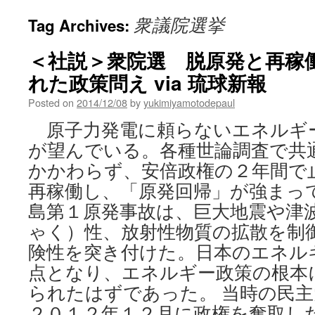
衆議院選挙
Tag Archives:
＜社説＞衆院選 脱原発と再稼
れた政策問え via 琉球新報
Posted on
2014/12/08
by
yukimiyamotodepaul
原子力発電に頼らないエネルギ
が望んでいる。各種世論調査で共
かかわらず、安倍政権の２年間で
再稼働し、「原発回帰」が強まって
島第１原発事故は、巨大地震や津
ゃく）性、放射性物質の拡散を制
険性を突き付けた。日本のエネル
点となり、エネルギー政策の根本
られたはずであった。 当時の民
２０１２年１２月に政権を奪取し