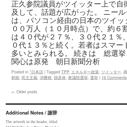
正久参院議員がツイッター上で自
及して、話題が広がった。 ニー
は、パソコン経由の日本のツイッ
００万人（１０月時点）で、約６
は４０代が２７％、３０代２１％
０代１３％と続く。若者はスマー
多いとみられる。 続きは 総選
関心は原発 朝日新聞分析
Posted in
*日本語
|
Tagged
TPP
,
エネルギー政策
,
ツイッター
,
射能
,
民主主義
,
消費税
,
脱原発
,
衆議院選挙
,
選挙
|
16 Comments
←
Older posts
Additional Notes / 謝辞
The artwork in the header, titled