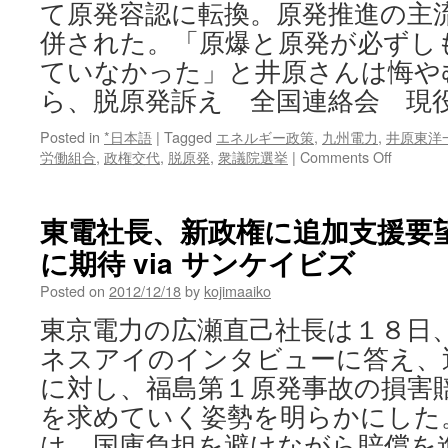
新
て原発容認に転換。原発推進の主
報
併された。「原爆と原発が必ずし
ていなかった」と井原さんは悔や
ら、脱原発訴え 全国連絡会 現
Posted in
*日本語
|
Tagged
エネルギー政策
,
九州電力
,
井原東洋
on
労働組合
,
政権交代
,
脱原発
,
衆議院選挙
|
Comments Off
Ｏ
Ｂ
ら、
東電社長、新政権に追加支援要
脱
に期待 via サンケイビズ
原
発
Posted on
2012/12/18
by
kojimaaiko
訴
え
東京電力の広瀬直己社長は１８日
全
ネスアイのインタビューに答え、
国
連
に対し、福島第１原発事故の損害
絡
を求めていく姿勢を明らかにした。 
会
現
は、国庫負担を避けながら賠償を