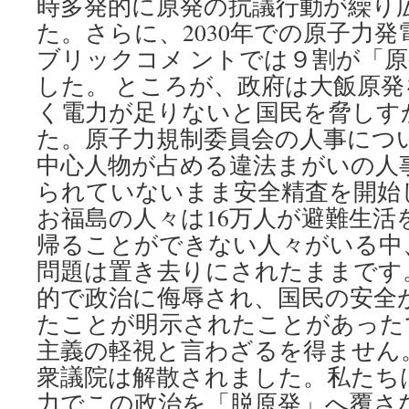
時多発的に原発の抗議行動が繰り
た。さらに、2030年での原子力
ブリックコメ ントでは９割が「
した。 ところが、政府は大飯原
く電力が足りないと国民を脅しす
た。原子力規制委員会の人事につ
中心人物が占める違法まがいの人
られていないまま安全精査を開始
お福島の人々は16万人が避難生活
帰ることができない人々がいる中
問題は置き去りにされたままです
的で政治に侮辱され、国民の安全
たことが明示されたことがあった
主義の軽視と言わざるを得ません。 
衆議院は解散されました。私たち
力でこの政治を「脱原発」へ覆さ