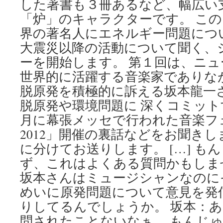
した著書も３冊あるなど、幅広い
via
毎
「炉」のキャラクターです。 こ
日
界の著名人にエネルギー問題につ
新
聞
大震災以降の活動について聞く、
ーを開始します。 第１回は、ニ
世界的に活躍する音楽家でありな
脱原発を積極的に訴える坂本龍一
脱原発や環境問題に 深くコミット
月に幕張メッセで行われた音楽フェス
2012」開催の裏話などをお聞きし
に分けてお送りします。 […] も
ず、これはよくある質問かもしま
坂本さんはミュージシャンなのに
めいに原発問題について意見を発
りしてるんでしょうか。 坂本：
問されたことないなぁ。 もんじ