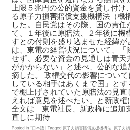
役
上限５兆円の公的資金を貸し付け
含
め
る原子力損害賠償支援機構法（機構
３
した。自民党はその際、国の責任
０
て、１年後に原賠法、２年後に機
人
超
すとの付則を盛り込ませた経緯が
via
は、東電の経営状況について、「
東
京
せず、必要な資金の見通しは青天
新
がかからない」と述べ、公的な追
聞
摘した。 政権交代の影響につい
している相手はあくまで国」とす
で棚上げされていた原賠法の見直
えれば意見を述べたい」と新政権
全文は 東電社長、新政権に追加
直しに期待
Posted in
*日本語
|
Tagged
原子力損害賠償支援機構法
,
原子力損