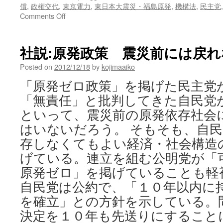
償
,
政権交代
,
東京電力
,
東日本大震災・福島原発
,
機構法
,
民主党
on
Comments Off
東
電
社
社説:原発政策 震災前には戻れな
長、
新
Posted on
2012/12/18
by
kojimaaiko
政
「原発ゼロ政策」を掲げた民主党
権
に
「無責任」と批判してきた自民党
追
といって、震災前の原発依存社会
加
支
はいないだろう。 そもそも、自
援
存しなくてもよい経済・社会構造
要
げている。連立を組む公明党が「
望
原
原発ゼロ」を掲げていることも軽視
賠
自民党は公約で、「１０年以内に
法
見
を確立」との方針を示している。
直
決定を１０年も先送りにすること
し