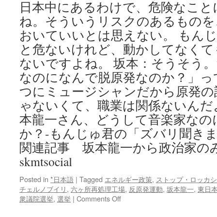
日本中にあるわけで、危険なこと
ね。そういうリスクのあるものを
おいていいとは思えない。 もん
と危ないけれど、動かしてなくて
ないですよね。 坂本：そうそう
なのになんで脱原発なのか？」っ
つにミュージシャンだから原発の
ゃないくて、職業は関係ないんだ
本龍一さん、どうして音楽家なの
か？-もんじゅ君の「ズバリ聞き
関連記事 坂本龍一から政治家のみな
skmtsocial
Posted in
*日本語
|
Tagged
エネルギー政策
,
ストップ・ロッカシ
チェルノブイリ
,
六ヶ所再処理工場
,
反原発運動
,
坂本龍一
,
東日
on
衆議院選挙
,
選挙
|
Comments Off
坂