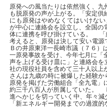
脱
原発への風当たりは依然強く、九
原
も脱原発の声が上がる。「安定供
発
と
にも原発はやめなくてはいけない
再
が中心に連絡会を設立し、全国の
稼
働
体に連携を呼び掛けている。 「
福
考えると、原発は決して安い電源
島
の
Ｂの井原東洋一長崎市議（７６）
教
一原発事故を受け、今年七月に「
訓
声を上げる受け皿に」と連絡会を
忘
れ
社の現役社員を含めて三十人以上
た
さんは九歳の時に被爆した経験か
政
策
原発を掲げた労働組合「全九電」
問
約三千八百人が所属していた。 
え
via
進へかじを切っていく中、年々減
琉
「新エネルギー開発までの過渡的
球