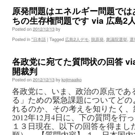
本
龍
原発問題はエネルギー問題では
一
ちの⽣存権問題です via 広島2
さ
ん、
Posted on
2012/12/13
by
ど
う
Posted in
*日本語
|
Tagged
広島2人デモ
,
脱原発
,
衆議院選挙
,
選
し
て
音
各政党に宛てた質問状の回答 vi
楽
家
開裁判
な
の
Posted on
2012/12/13
by
kojimaaiko
に
各政党に、いま、政治の原点であ
脱
原
る」ための緊急課題についてどの
発
れるのか、その考えを知りたく、
な
ん
2012年12月4日に、下の質問を
で
１３日現在、以下の回答を得まし
す
順）。 【質問内容】 １．日本国
か？-