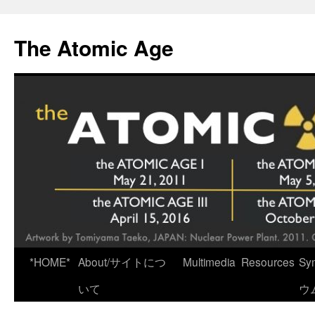
Skip
to
The Atomic Age
content
*HOME*
About/サイトにつ
Multimedia
Resources
Sy
いて
ウ