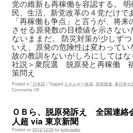
党の維新も再稼働を容認する。 明
民、生活、新党改革の４党だけで
「再稼働も争点」と言うが、将来
させる原発数の目標値を示さない
ないままだ。 防災対策が少しず
いえ、原発の危険性は変わってい
故の教訓をないがしろにしてはな
社説＞衆院選 脱原発と再稼働 
策問え
Posted in
*日本語
|
Tagged
エネルギー政策
,
原発推進
,
東日本大
on
Comments Off
＜
社
説
ＯＢら、脱原発訴え 全国連絡
＞
人超 via 東京新聞
衆
院
Posted on
2012/12/25
by
kojimaaiko
選