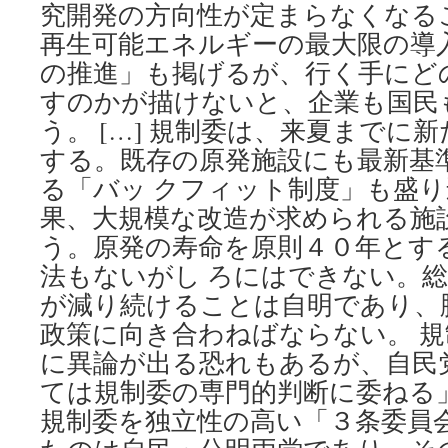
に
究開発の方向性が定まらなくなる
期
再生可能エネルギーの最大限の導
待
via
の推進」も掲げるが、行く手にど
サ
すのかが描けないと、企業も国民
ン
ケ
う。 […] 規制委は、来夏までに
イ
する。既存の原発施設にも最新基
ビ
る「バッ クフィット制度」も盛
ズ
果、大規模な改造が求められる施
う。原発の寿命を原則４０年とす
法もないがし ろにはできない。
が減り続けることは自明であり、
政策に向き合わねばならない。 
に異論が出る恐れもあるが、自民
ては規制委の専門的判断に委ねる
規制委を独立性の高い「３条委員