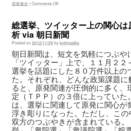
on
原発連合
|
Comments Off
脱
原
発、
総選挙、ツイッター上の関心は
再
析 via 朝日新聞
稼
働
Posted on
2012/11/29
by
kojimaaiko
反
対
朝日新聞は、短文を気軽につぶや
訴
「ツイッター」上で、１１月２２
え
抗
選挙を話題にした８０万件以上の
議
た。それぞれ、どんな政策課題に
市
民
ると、原発関連が圧倒的に多く、
ら、
定（ＴＰＰ）の３倍に上っていた
官
邸・
は、選挙に関連して原発に関心が
国
浮き彫りになった。ただし、この
会
双方のつぶやきが含まれている。
前
via
挙」「衆院選」「衆議院選」「投