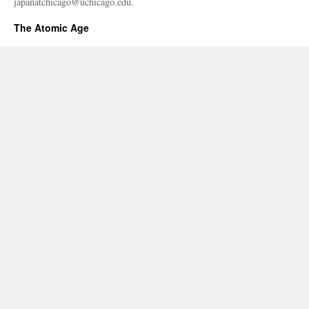
japanatchicago@uchicago.edu.
The Atomic Age