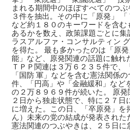
朝
まれる期間中のほぼすべてのつぶ
日
新
３件を抽出。その中に「原発」 「
聞
など約１８０のキーワードを含む
あるかを数え、政策課題ごとに集
ラスアルファ・コンサルティン 
を得た。 最も多かったのは「原
能」など、原発関連の話題に触れ
ＴＰＰ関連は３万６２３５件で、
「国防 軍」などを含む憲法関係
件、「円高」や「金融緩和」など
の２万８９６９件が続いた。 原
２日から独走状態で、特に２７日
に増えた。この日、「卒原発」を
ん）未来の党の結成が発表された
憲法関連のつぶやきは、２５日に