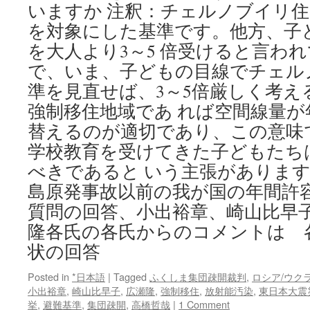
いますか 注釈：チェルノブイリ
を対象にした基準です。他方、子
を大人より3～5 倍受けると言わ
で、いま、子どもの目線でチェル
準を見直せば、3～5倍厳しく考
強制移住地域であ れば空間線量が年
替えるのが適切であり、この意味で
学校教育を受けてきた子どもたち
べきであると いう主張がありま
島原発事故以前の我が国の年間許
質問の回答、小出裕章、崎山比早
隆各氏の各氏からのコメントは 
状の回答
Posted in
*日本語
|
Tagged
ふくしま集団疎開裁判
,
ロシア/ウク
小出裕章
,
崎山比早子
,
広瀬隆
,
強制移住
,
放射能汚染
,
東日本大震
挙
,
避難基準
,
集団疎開
,
高橋哲哉
|
1 Comment