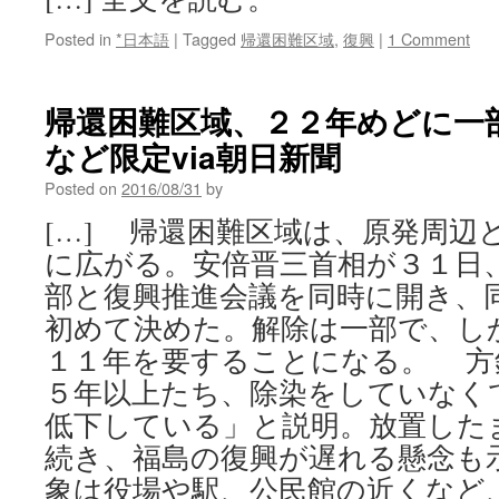
Posted in
*日本語
|
Tagged
帰還困難区域
,
復興
|
1 Comment
帰還困難区域、２２年めどに一
など限定via朝日新聞
Posted on
2016/08/31
by
[…] 帰還困難区域は、原発周辺
に広がる。安倍晋三首相が３１日
部と復興推進会議を同時に開き、
初めて決めた。解除は一部で、し
１１年を要することになる。 方
５年以上たち、除染をしていなく
低下している」と説明。放置した
続き、福島の復興が遅れる懸念も
象は役場や駅、公民館の近くなど