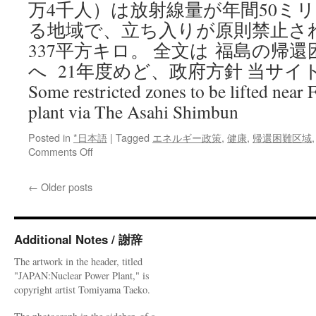
万4千人）は放射線量が年間50ミ
周
る地域で、立ち入りが原則禁止さ
辺
な
337平方キロ。 全文は 福島の帰
ど
へ 21年度めど、政府方針 当サイ
限
定
Some restricted zones to be lifted near
via
plant via The Asahi Shimbun
朝
日
Posted in
*日本語
|
Tagged
エネルギー政策
,
健康
,
帰還困難区域
新
on
Comments Off
聞
福
島
←
Older posts
の
帰
還
困
Additional Notes / 謝辞
難
The artwork in the header, titled
区
"JAPAN:Nuclear Power Plant," is
域、
copyright artist Tomiyama Taeko.
一
部