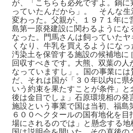
が、「こちらも必死ですよ。鍋に
っていたんだから」。 そんな生
変わった。父親が、１９７１年に
島第一原発建設に関わるようにな
なった。門馬さんは飼っていたヤ
くなり、牛乳を買えるようになっ
汚染土を保管する施設の候補地に [
回収すべきです。大熊、双葉の人
なっていますし」。国の事業には
だ、それは国が「３０年以内に県
いう約束を果たすことが条件」と
後は金目でしょ」石原環境相の発
施設という事業で国は当初、福島
６００ヘクタールの国有地化を目
場にされるのでは」と懸念する地
v
国は説明会を開いた。その直後の