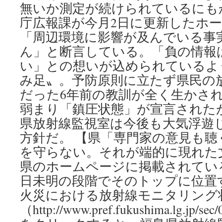
無いか測定が続けられているにも
庁広報課が今月2日に更新したホー
「周辺環境に影響が及んでいる事
ん」と断言している。「負の情報
い」との想いが込められているよ
み足〟。予防原則に立たず県民の
だった6年前の教訓が全く生かさ
弱まり「鎮圧状態」が宣言された
県放射線監視室は今後も大気浮遊
方針だ。 【県「専門家の意見も聴
を守らない。それが端的に現れた
県のホームページに掲載されてい
日未明の段階でそのトップに位置
火災における放射線モニタリング
（http://www.pref.fukushima.lg.jp/se