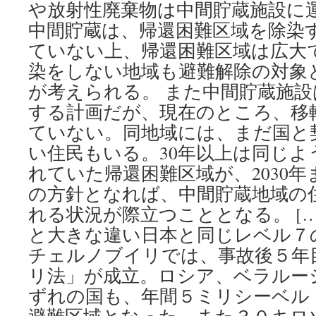
や放射性廃棄物は中間貯蔵施設に
中間貯蔵は、帰還困難区域を除染
ていない上、帰還困難区域は広大
染をしない地域も避難解除の対象
が考えられる。 また中間貯蔵施設
する計画だが、現在のところ、移
ていない。同地域には、まだ国と
い住民もいる。30年以上は同じ
れていた帰還困難区域が、2030
の方針となれば、中間貯蔵地域の
れる状況が際立つこととなる。 […
と大きな違い日本と同じレベル７
チェルノブイリでは、事故後５年
リ法」が成立。ロシア、ベラルー
ずれの国も、年間５ミリシーベル