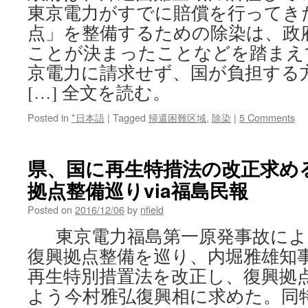
東京電力がすでに賠償を行ってき
点」を整備するための除染は、政
ことが決まったことなどを踏まえ
京電力に請求せず、国が負担する
[…] 全文を読む。
Posted in
*日本語
|
Tagged
帰還困難区域
,
除染
|
5 Comments
県、国に再生特措法の改正求め
拠点整備巡りvia福島民報
Posted on
2016/12/06
by
nfield
東京電力福島第一原発事故によ
復興拠点整備を巡り、内堀雅雄知
再生特別措置法を改正し、復興拠
よう今村雅弘復興相に求めた。同