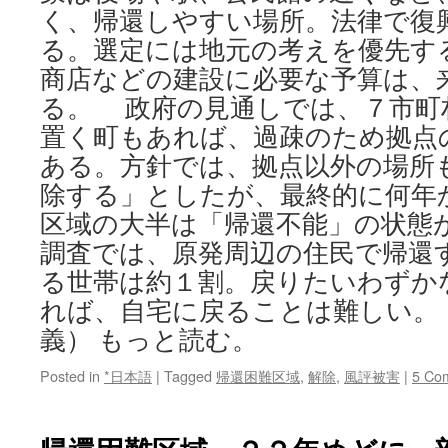
く、帰還しやすい場所。法律で復
る。選定には地元の考えを優先す
商店などの建設に必要な予算は、
る。 政府の見通しでは、７市町
置く町もあれば、過疎のため拠点
ある。方針では、拠点以外の場所
除する」としたが、最終的に何年
区域の大半は「帰還不能」の状態
調査では、原発周辺の住民で帰還
る世帯は約１割。戻りたいわずか
れば、自宅に戻ることは難しい。
義） もっと読む。
Posted in
*日本語
|
Tagged
帰還困難区域
,
解除
,
風評被害
|
5 Co