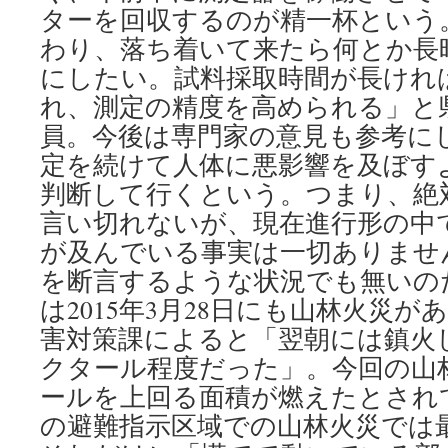
ターを回収するのが精一杯という
わり、落ち着いて来たら何とか長
にしたい。試料採取時間が長けれ
れ、測定の精度を高められる」と
員。今後は専門家の意見も参考に
定を続けて人体に悪影響を及ぼす
判断して行くという。つまり、絶
言い切れないが、現在進行形の中
が及んでいる事実は一切ありませ
を断言するような状況でも無いのだ。
は2015年3月28日にも山林火災
害対策課によると「翌朝には鎮火し
クタール程度だった」。今回の山林
ールを上回る面積が燃えたとされ
の避難指示区域での山林火災では