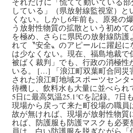
それだけに「慌てて動いている部
している」（県放射線監視室）と
くない。しかし6年前も、原発の
う放射性物質の拡散という初めて
を極め、さらに県民の放射線防護
れて〝安全〟のアピールに躍起に
は少なくない。現在、福島地裁で
被ばく裁判」でも、行政の消極性
いる。 […] 「浪江町双葉町合同
された浪江町地域スポーツセンタ
待機し、飲料水も大量に並べられ
5日に最高気温25.1℃を記録。7日も
現場から戻って来た町役場の職員
故が無ければ、現場が放射性物質
れば、防護服も防護マスクも必要無
員は、白い防護服を脱ぎながら「