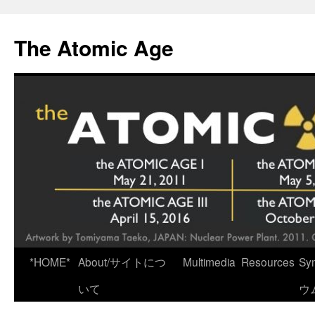
Skip
to
The Atomic Age
content
*HOME*
About/サイトにつ
Multimedia
Resources
Sy
いて
ウ