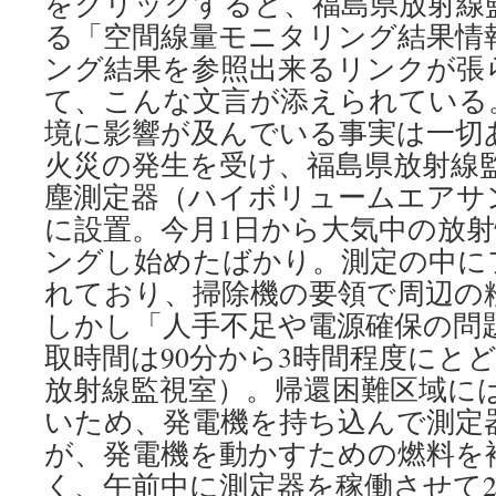
をクリックすると、福島県放射線
る「空間線量モニタリング結果情
ング結果を参照出来るリンクが張
て、こんな文言が添えられている
境に影響が及んでいる事実は一切
火災の発生を受け、福島県放射線
塵測定器（ハイボリュームエアサ
に設置。今月1日から大気中の放
ングし始めたばかり。測定の中に
れており、掃除機の要領で周辺の
しかし「人手不足や電源確保の問
取時間は90分から3時間程度にと
放射線監視室）。帰還困難区域に
いため、発電機を持ち込んで測定
が、発電機を動かすための燃料を
く、午前中に測定器を稼働させて2