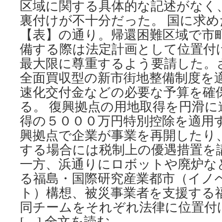
区域に関する具体的な記述がなく
裏付けが不十分だった。 国に求
【表】の通り。帰還困難区域で市
備する際は法定計画として位置付
最大限に尊重するよう要請した。
全面買収型の新市街地整備制度を
速化交付金などの必要な予算を確
る。 復興拠点の用地取得を円滑
得の５０００万円特別控除を適用
興拠点で企業が事業を再開したり
する場合には税制上の優遇措置を
一方、浜通りにロボットや廃炉な
る福島・国際研究産業都市（イノ
ト）構想、被災事業者を支援する
同チームをそれぞれ法律に位置付
[…] 全文を読む。