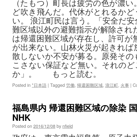
（たもつ）町長は疲労の色が濃い
ど吹き飛んだ。代休がとれるかど
い。 浪江町民は言う。「安全だ
難区域以外の避難指示が解除され
は帰還困難区域が存在し、許可が
が出来ない。山林火災が起きれば
散しないか不安が募る。原発その
こさない保証など無い。それのど
か」。 もっと読む。
Posted in
*日本語
|
Tagged
労働
,
帰還困難区域
,
浪江町
,
火事
|
C
福島県内 帰還困難区域の除染 国
NHK
Posted on
2016/12/08
by
nfield