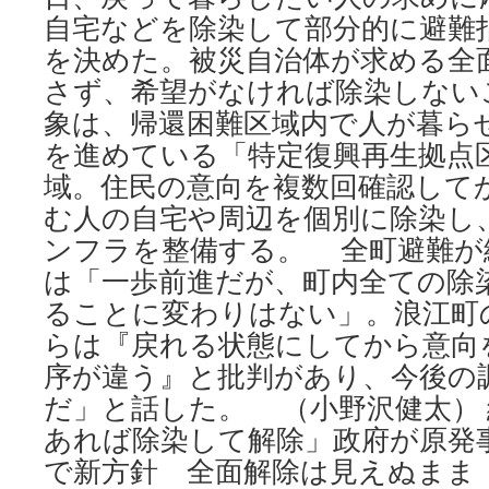
自宅などを除染して部分的に避難
を決めた。被災自治体が求める全
さず、希望がなければ除染しない
象は、帰還困難区域内で人が暮ら
を進めている「特定復興再生拠点
域。住民の意向を複数回確認して
む人の自宅や周辺を個別に除染し
ンフラを整備する。 全町避難が
は「一歩前進だが、町内全ての除
ることに変わりはない」。浪江町
らは『戻れる状態にしてから意向
序が違う』と批判があり、今後の
だ」と話した。 （小野沢健太）
あれば除染して解除」政府が原発
で新方針 全面解除は見えぬまま