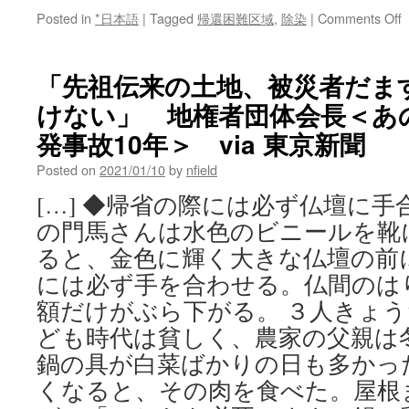
o
Posted in
*日本語
|
Tagged
帰還困難区域
,
除染
|
Comments Off
「先祖伝来の土地、被災者だま
けない」 地権者団体会長＜あ
発事故10年＞ via 東京新聞
Posted on
2021/01/10
by
nfield
[…] ◆帰省の際には必ず仏壇に
の門馬さんは水色のビニールを靴
ると、金色に輝く大きな仏壇の前
には必ず手を合わせる。仏間のは
額だけがぶら下がる。 ３人きょ
ども時代は貧しく、農家の父親は
鍋の具が白菜ばかりの日も多かっ
くなると、その肉を食べた。屋根