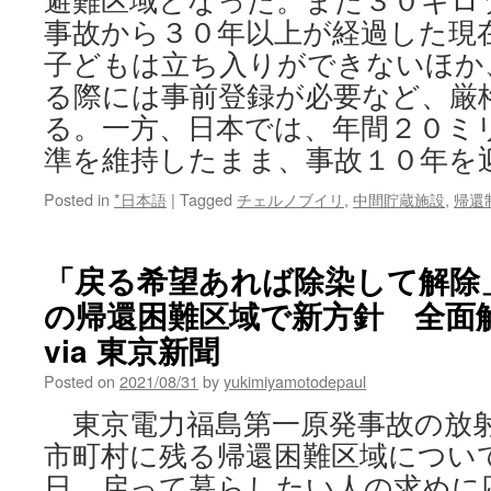
避難区域となった。また３０キロ
事故から３０年以上が経過した現
子どもは立ち入りができないほか
る際には事前登録が必要など、厳
る。一方、日本では、年間２０ミ
準を維持したまま、事故１０年を迎え
Posted in
*日本語
|
Tagged
チェルノブイリ
,
中間貯蔵施設
,
帰還
「戻る希望あれば除染して解除
の帰還困難区域で新方針 全面
via 東京新聞
Posted on
2021/08/31
by
yukimiyamotodepaul
東京電力福島第一原発事故の放射
市町村に残る帰還困難区域について
日、戻って暮らしたい人の求めに応