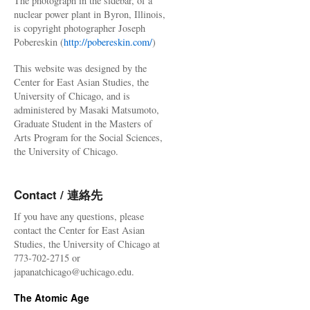
The photograph in the sidebar, of a
解
nuclear power plant in Byron, Illinois,
除
is copyright photographer Joseph
へ
Pobereskin (
http://pobereskin.com/
)
21
年
This website was designed by the
度
Center for East Asian Studies, the
め
University of Chicago, and is
ど、
administered by Masaki Matsumoto,
政
Graduate Student in the Masters of
府
Arts Program for the Social Sciences,
方
the University of Chicago.
針
via
共
Contact / 連絡先
同
通
If you have any questions, please
信
contact the Center for East Asian
Studies, the University of Chicago at
773-702-2715 or
japanatchicago@uchicago.edu.
The Atomic Age