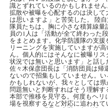
識とずれているのかもしれません
拡散や被曝を心配するのは決して
は思いますよ」と苦笑した。 陸自
隊員たちは、胸に小さな積算線量
員の1人は「活動が全て終わった
をまとめます。化学防護隊の支援
リーニングを実施していますが高
ん。個人的にはそんなに被曝リス
状況では無いと思います」と話し
佐々木保彦団長は「消防団員は帰
ないので招集もしていません。い
かもしれないが、我々としては県
問題無いと判断すればそう理解す
本部で推移を見守る。何度もヘリ
場を視察するなど対応に追われて