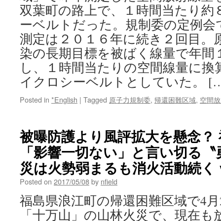
双葉町の路上で、１時間当たり約
ーベルトだった。規制委の定例
測定は２０１６年に続き２回目。
染の長期目標を被ばく線量で年間
し、１時間当たりの空間線量に換
イクロシーベルトとしていた。 [
Posted in
*English
|
Tagged
原子力規制委
,
帰還困難区域
,
空間放
被曝防護より風評拡大を懸念？ 
「影響一切ない」と言い切る〝
災は火勢弱まるも消火活動続く v
Posted on
2017/05/08
by
nfield
福島県浪江町の帰還困難区域で4月
「十万山」の山林火災で、現在も