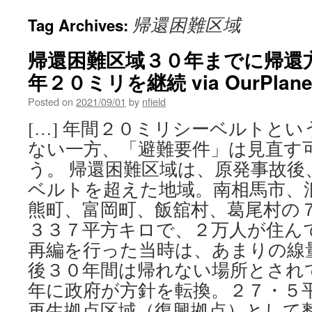
帰還困難区域
Tag Archives:
帰還困難区域３０年までに帰還
年２０ミリを継続 via OurPlanet
Posted on
2021/09/01
by
nfield
[…] 年間２０ミリシーベルトと
ない一方、「避難要件」は見直す
う。 帰還困難区域は、原発事故後
ベルトを超えた地域。南相馬市、
熊町、富岡町、飯舘村、葛尾村の
３３７平方キロで、２万人が住ん
再編を行った当時は、あまりの線
後３０年間は帰れない場所とされ
年に政府が方針を転換。２７・５
再生拠点区域（復興拠点）として