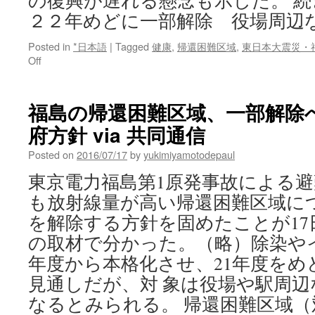
の復興が遅れる懸念も示した。 
２２年めどに一部解除 役場周辺
Posted in
*日本語
|
Tagged
健康
,
帰還困難区域
,
東日本大震災・
on
Off
帰
還
困
福島の帰還困難区域、一部解除へ
難
府方針 via 共同通信
区
域、
Posted on
2016/07/17
by
yukimiyamotodepaul
２
２
東京電力福島第1原発事故による
年
も放射線量が高い帰還困難区域に
め
ど
を解除する方針を固めたことが17
に
の取材で分かった。（略）除染やイ
一
部
年度から本格化させ、21年度をめ
解
見通しだが、対 象は役場や駅周
除
役
なるとみられる。 帰還困難区域（
場