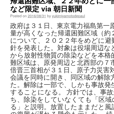
帰還困難区域、２２年めどに一
など限定 via 朝日新聞
Posted on
2016/08/31
by
yukimiyamotodepaul
政府は３１日、東京電力福島第一
量が高くなった帰還困難区域（約
について、２０２２年をめどに避
針を発表した。対象は役場周辺な
から放射性物質の除染などを本格
難区域は、原発周辺と北西部の７
倍晋三首相が３１日、原子力災害
会議を同時に開き、同区域の解除
た。解除は一部で、しかも事故発
することになる。 方針では、事
ち、除染をしていなくても「区域
る」と説明。放置したままだと風