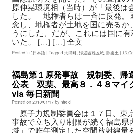
原伸晃環境相（当時）が「最後は
した。 地権者らは一斉に反発。
念し、地権者が土地を国に売るか
うにした。だが、これには国に有
いた。 […] […] 全文
Posted in
*日本語
|
Tagged
大熊町
,
帰還困難区域
,
除染土
|
16 C
福島第１原発事故 規制委、帰
公表 双葉、最高８．４８マイ
via 毎日新聞
Posted on
2018/01/17
by
nfield
原子力規制委員会は１７日、東京
事故で立ち入り制限が続く福島県
域」で昨年測定した空間放射線量