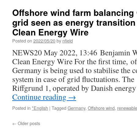
Offshore wind farm balancin
grid seen as energy transition
Clean Energy Wire
Posted on
2022/05/20
by
nfield
NEWS20 May 2022, 13:46 Benjamin 
Clean Energy Wire For the first time, o
Germany is being used to stabilise the c
system in case of grid fluctuations. Th
Riffgrund 1, operated by Danish energ
Continue reading
→
Posted in
*English
|
Tagged
Germany
,
Offshore wind
,
renewabl
←
Older posts