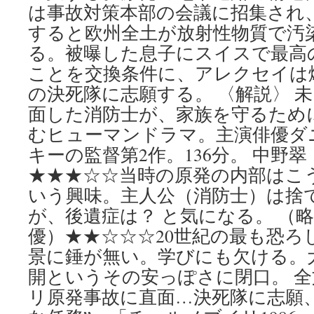
は事故対策本部の会議に招集され
すると欧州全土が放射性物質で汚
る。被曝した息子にスイスで最高
ことを交換条件に、アレクセイは
の決死隊に志願する。 〈解説〉 
面した消防士が、家族を守るため
むヒューマンドラマ。主演俳優ダ
キーの監督第2作。136分。 中野
★★★☆☆当時の原発の内部はこ
いう興味。主人公（消防士）は捨
が、後遺症は？ と気になる。 （略
優）★★☆☆☆20世紀の最も恐ろ
景に錘が無い。学びにも欠ける。
開というその安っぽさに閉口。 
リ原発事故に直面…決死隊に志願