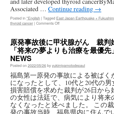
and later developed thyroid cancerByM
via
Scientific
Associated …
Continue reading
→
American
Posted in
*English
|
Tagged
East Japan Earthquake + Fukushi
on
thyroid cancer
|
Comments Off
Cancer
patients
seek
原発事故後に甲状腺がん 裁判
damages
「将来の夢よりも治療を最優先」v
from
Fukushima
NEWS
nuclear
plant
Posted on
2022/05/26
by
yukimiyamotodepaul
via
福島第一原発の事故による被ばく
abc
news
になったとして、10代と20代の男
損害賠償を求めた裁判が26日から
の女性は法廷で、病気により将来
なくなったと述べました。 この
発の事故当時、福島県内に住んでい