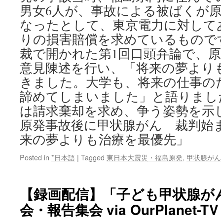
男女6人が、事故による被ばくが
なったとして、東京電力に対して
りの損害賠償を求めているものです
裁で開かれた第1回口頭弁論で、原
意見陳述を行い、「将来の夢より
きました。大学も、将来の仕事の
諦めてしまいました」と語りまし
は請求棄却を求め、争う姿勢を示
原発事故後に甲状腺がん 裁判始
来の夢よりも治療を最優先」
Posted in
*日本語
|
Tagged
東日本大震災・福島原発
,
甲状腺がん
【録画配信】「子ども甲状腺が
会・報告集会 via OurPlanet-TV