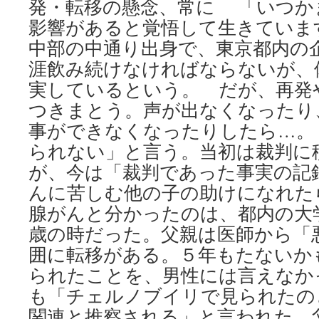
発・転移の懸念、常に 「いつか
影響があると覚悟して生きていま
中部の中通り出身で、東京都内の
涯飲み続けなければならないが、
実しているという。 だが、再発
つきまとう。声が出なくなったり
事ができなくなったりしたら…。
られない」と言う。当初は裁判に
が、今は「裁判であった事実の記
んに苦しむ他の子の助けになれた
腺がんと分かったのは、都内の大
歳の時だった。父親は医師から「
囲に転移がある。５年もたないか
られたことを、男性には言えなか
も「チェルノブイリで見られたの
関連と推察される」と言われた。