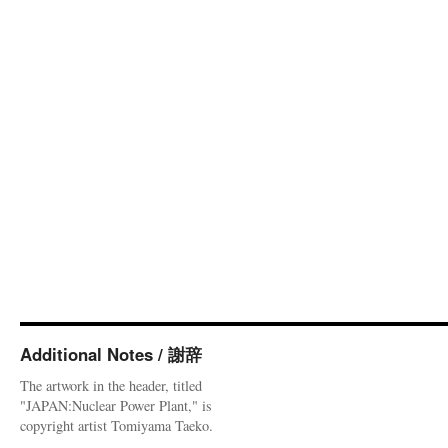
Additional Notes / 謝辞
The artwork in the header, titled
"JAPAN:Nuclear Power Plant," is
copyright artist Tomiyama Taeko.