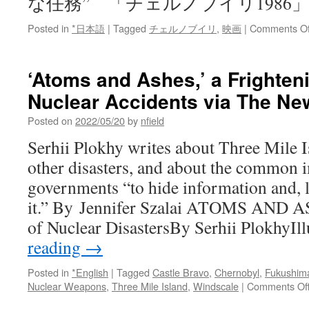
な任務” 「チェルノブイリ1986
Posted in
*日本語
|
Tagged
チェルノブイリ
,
映画
|
Comments Of
‘Atoms and Ashes,’ a Frighteni
Nuclear Accidents via The Ne
Posted on
2022/05/20
by
nfield
Serhii Plokhy writes about Three Mile 
other disasters, and about the common
governments “to hide information and, la
it.” By Jennifer Szalai ATOMS AND A
of Nuclear DisastersBy Serhii PlokhyIl
reading
→
Posted in
*English
|
Tagged
Castle Bravo
,
Chernobyl
,
Fukushim
Nuclear Weapons
,
Three Mile Island
,
Windscale
|
Comments Of