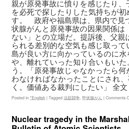
親が原発事故に憤りを感じたり、
を必死で探したりした気持ちが初
す。 政府や福島県は、県内で見
状腺がんと原発事故の因果関係は
ない」との立場だ。提訴後、父親
られる差別的な空気も感じ取って
島が良い方に向かっているのに水
や、離れていった知り合いもいた。
う。「原発事故じゃなかったら何
わなければなかったことにされ、
く。価値ある裁判にしたい」 全文
Posted in
*English
|
Tagged
法廷闘争
,
甲状腺がん
|
Comments O
Nuclear tragedy in the Marshal
Bulletin of Atomic Scientists