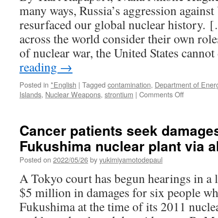
Scientists
many ways, Russia’s aggression against
resurfaced our global nuclear history.
across the world consider their own roles
of nuclear war, the United States canno
reading
→
Posted in
*English
|
Tagged
contamination
,
Department of Ener
on
Islands
,
Nuclear Weapons
,
strontium
|
Comments Off
The
U.S.
Must
Cancer patients seek damage
Take
Fukushima nuclear plant via 
Responsibil
for
Posted on
2022/05/26
by
yukimiyamotodepaul
Nuclear
Fallout
A Tokyo court has begun hearings in a l
in
$5 million in damages for six people wh
the
Marshall
Fukushima at the time of its 2011 nuclea
Islands