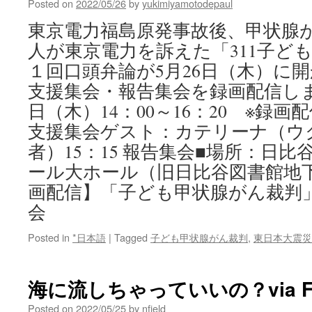
Posted on
2022/05/26
by
yukimiyamotodepaul
東京電力福島原発事故後、甲状腺
人が東京電力を訴えた「311子ど
１回口頭弁論が5月26日（木）に
支援集会・報告集会を録画配信します
日（木）14：00～16：20 ※録画配信
支援集会ゲスト：カテリーナ（ウ
者）15：15 報告集会■場所：日
ール大ホール（旧日比谷図書館地下
画配信】「子ども甲状腺がん裁判
会
Posted in
*日本語
|
Tagged
子ども甲状腺がん裁判
,
東日本大震災
海に流しちゃっていいの？via FO
Posted on
2022/05/25
by
nfield