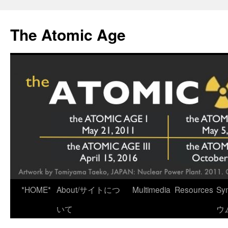
Skip
to
The Atomic Age
content
*HOME*
About/サイトにつ
Multimedia
Resources
Sy
いて
ウ