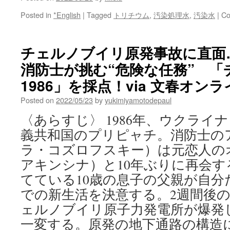
Posted in
*English
|
Tagged
トリチウム
,
汚染処理水
,
汚染水
|
Co
チェルノブイリ原発事故に直面
消防士が挑む“危険な任務” 「
1986」を採点！via 文春オン
Posted on
2022/05/23
by
yukimiyamotodepaul
〈あらすじ〉 1986年、ウクライ
義共和国のプリピャチ。消防士の
ラ・コズロフスキー）は元恋人の
アキンシナ）と10年ぶりに再会
てている10歳の息子の父親が自分
での新生活を決意する。2週間後の
ェルノブイリ原子力発電所が爆発
一変する。原発の地下通路の構造