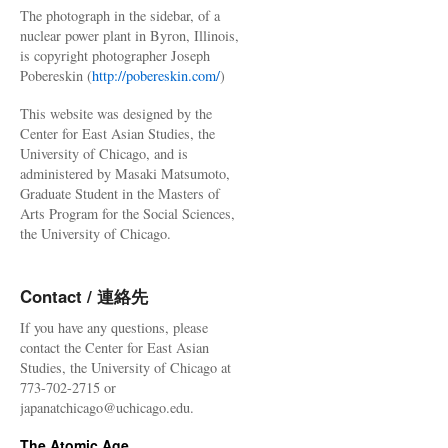
The photograph in the sidebar, of a
nuclear power plant in Byron, Illinois,
is copyright photographer Joseph
Pobereskin (
http://pobereskin.com/
)
This website was designed by the
Center for East Asian Studies, the
University of Chicago, and is
administered by Masaki Matsumoto,
Graduate Student in the Masters of
Arts Program for the Social Sciences,
the University of Chicago.
Contact / 連絡先
If you have any questions, please
contact the Center for East Asian
Studies, the University of Chicago at
773-702-2715 or
japanatchicago@uchicago.edu.
The Atomic Age