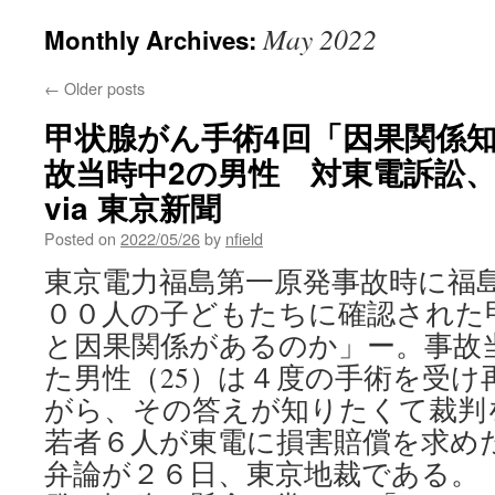
May 2022
Monthly Archives:
←
Older posts
甲状腺がん手術4回「因果関係
故当時中2の男性 対東電訴訟
via 東京新聞
Posted on
2022/05/26
by
nfield
東京電力福島第一原発事故時に福
００人の子どもたちに確認された
と因果関係があるのか」ー。事故
た男性（25）は４度の手術を受け
がら、その答えが知りたくて裁判
若者６人が東電に損害賠償を求め
弁論が２６日、東京地裁である。（