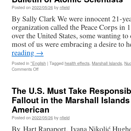
Posted on
2022/05/26
by
nfield
By Sally Clark We were innocent 21-yea
organization called the Peace Corps in 
over the United States, some wanting to 
most of us were embracing a desire to
reading
→
Posted in
*English
|
Tagged
health effects
,
Marshall Islands
,
Nuc
on
Comments Off
Nuclear
tragedy
in
The U.S. Must Take Responsibi
the
Fallout in the Marshall Islands 
Marshall
Islands
American
via
Bulletin
Posted on
2022/05/26
by
nfield
of
By Hart Rapaport, Ivana Nikolić Hughe
Atomic