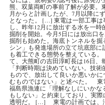
熊、双葉両町の事前了解が必要。
月からと計画したが、7月以降に
となった。 […] 東電は一部工事
し、昨年12月に放出する水を一時
掘削を開始。今月5日には放出口
掘削も始めた。海底トンネルを掘
シン」も発進場所の立て坑底部に
も着工できる態勢を整えている。
て、大熊町の吉田淳町長は16日、
「判断時期は決めていない。技術
もので、放出して良いか悪いかに
むものではない」と述べた。 東電
福島県漁連に「理解なしにいかな
もしない」と約束しており、実際
透明だ。 […] 東電の計画では