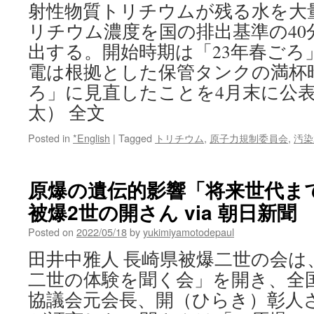
射性物質トリチウムが残る水を大
リチウム濃度を国の排出基準の40
出する。開始時期は「23年春ごろ
電は根拠とした保管タンクの満杯時
ろ」に見直したことを4月末に公
太） 全文
Posted in
*English
|
Tagged
トリチウム
,
原子力規制委員会
,
汚染
原爆の遺伝的影響「将来世代
被爆2世の開さん via 朝日新聞
Posted on
2022/05/18
by
yukimiyamotodepaul
田井中雅人 長崎県被爆二世の会は
二世の体験を聞く会」を開き、全
協議会元会長、開（ひらき）彰人さ