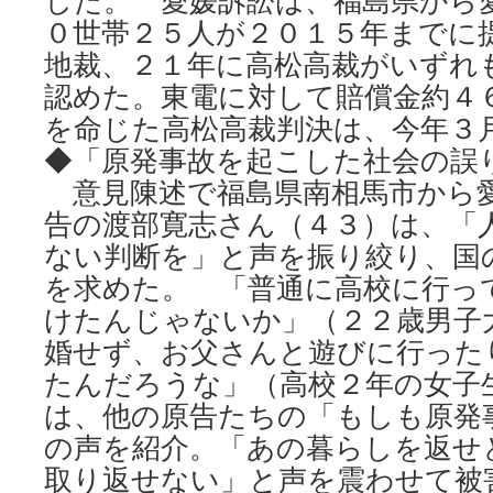
した。 愛媛訴訟は、福島県から
０世帯２５人が２０１５年までに
地裁、２１年に高松高裁がいずれ
認めた。東電に対して賠償金約４
を命じた高松高裁判決は、今年３
◆「原発事故を起こした社会の誤
意見陳述で福島県南相馬市から
告の渡部寛志さん（４３）は、「
ない判断を」と声を振り絞り、国
を求めた。 「普通に高校に行っ
けたんじゃないか」（２２歳男子
婚せず、お父さんと遊びに行った
たんだろうな」（高校２年の女子
は、他の原告たちの「もしも原発
の声を紹介。「あの暮らしを返せ
取り返せない」と声を震わせて被