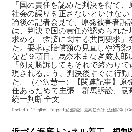
「国の責任を認めた判決を得て、
社会の誤りを正さないといけない
論後の記者会見で、原発被害者訴
は、判決で国の責任が認められた
求める「救済に関する共同要求」
た。要求は賠償額の見直しや汚染
など９項目。馬奈木まなぎ厳太郎
「例え勝訴してもそれで終わりで
現されるよう、判決後すぐに行動
た。（小沢慧一）【関連記事】原
任あらためて主張 群馬訴訟、最
統一判断 全文
Posted in
*English
|
Tagged
愛媛訴訟
,
最高裁判所
,
法廷闘争
|
Co
近づく海底トンネル着工 規制