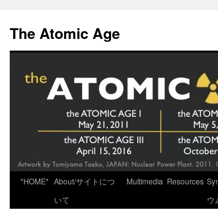
Skip
to
The Atomic Age
content
*HOME*
About/サイトにつ
Multimedia
Resources
Sy
いて
ウ