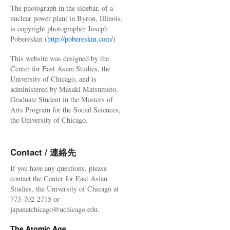
The photograph in the sidebar, of a
nuclear power plant in Byron, Illinois,
is copyright photographer Joseph
Pobereskin (
http://pobereskin.com/
)
This website was designed by the
Center for East Asian Studies, the
University of Chicago, and is
administered by Masaki Matsumoto,
Graduate Student in the Masters of
Arts Program for the Social Sciences,
the University of Chicago.
Contact / 連絡先
If you have any questions, please
contact the Center for East Asian
Studies, the University of Chicago at
773-702-2715 or
japanatchicago@uchicago.edu.
The Atomic Age