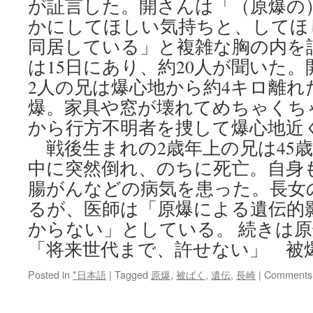
が証言した。開さんは「（原爆の
かにしてほしい気持ちと、してほ
同居している」と複雑な胸の内を
は15日にあり、約20人が聞いた
2人の兄は爆心地から約4キロ離れ
爆。家具や窓が壊れてめちゃくち
から行方不明者を捜して爆心地近
戦後生まれの2歳年上の兄は45
中に突然倒れ、のちに死亡。自身
腸がんなどの病気を患った。長女
るが、医師は「原爆による遺伝的
からない」としている。 続きは
「将来世代まで、許せない」 被
Posted in
*日本語
|
Tagged
原爆
,
被ばく
,
遺伝
,
長崎
|
Comments 