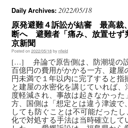
2022/05/18
Daily Archives:
原発避難４訴訟が結審 最高裁
断へ 避難者「痛み、放置せず判
京新聞
Posted on
2022/05/18
by
nfield
[…] 弁論で原告側は、防潮堤の
百億円の費用がかかる一方、建屋
円未満で１年以内に完了すると指
と建屋の水密化を講じていれば、
度軽減され、事故は起きなかった
方、国側は「想定とは違う津波で
しても防ぐことは不可能だったし
化で対処する手法は当時確立して