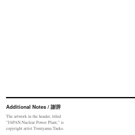
Additional Notes / 謝辞
The artwork in the header, titled
"JAPAN:Nuclear Power Plant," is
copyright artist Tomiyama Taeko.