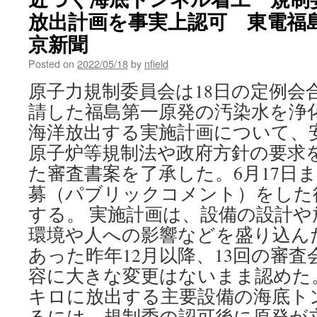
放出計画を事実上認可 東電福島第
京新聞
Posted on
2022/05/18
by
nfield
原子力規制委員会は18日の定例会
請した福島第一原発の汚染水を浄
海洋放出する実施計画について、
原子炉等規制法や政府方針の要求
た審査書案を了承した。6月17日
募（パブリックコメント）をした
する。 実施計画は、設備の設計や
環境や人への影響などを盛り込ん
あった昨年12月以降、13回の審
容に大きな変更はないまま認めた
キロに放出する主要設備の海底ト
るには、規制委の認可後に原発が