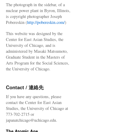
The photograph in the sidebar, of a
nuclear power plant in Byron, Illinois,
is copyright photographer Joseph
Pobereskin (
http://pobereskin.com/
)
This website was designed by the
Center for East Asian Studies, the
University of Chicago, and is
administered by Masaki Matsumoto,
Graduate Student in the Masters of
Arts Program for the Social Sciences,
the University of Chicago.
Contact / 連絡先
If you have any questions, please
contact the Center for East Asian
Studies, the University of Chicago at
773-702-2715 or
japanatchicago@uchicago.edu.
The Atomic Age