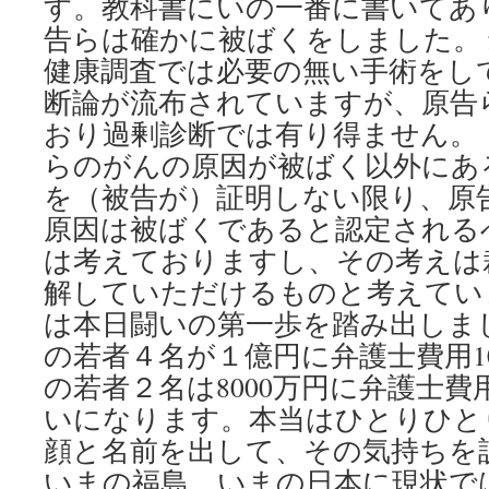
す。教科書にいの一番に書いてあ
告らは確かに被ばくをしました。
健康調査では必要の無い手術をし
断論が流布されていますが、原告
おり過剰診断では有り得ません。
らのがんの原因が被ばく以外にあ
を（被告が）証明しない限り、原
原因は被ばくであると認定される
は考えておりますし、その考えは
解していただけるものと考えてい
は本日闘いの第一歩を踏み出しま
の若者４名が１億円に弁護士費用1
の若者２名は8000万円に弁護士費用
いになります。本当はひとりひと
顔と名前を出して、その気持ちを
いまの福島、いまの日本に現状で