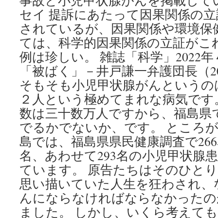
事故と小児甲状腺がんを掲載して
セイ 提訴にあたって因果関係の
されているが、因果関係や環境保
ては、科学的因果関係の立証がこ
例は珍しい。 雑誌「科学」2022
「被ばく」－井戸謙一弁護団長（202
そもそも小児甲状腺がんというのは
２人という極めてまれな病気です
数は三十数万人ですから、福島県
でるかでないか、です。 ところ
島では、福島県県民健康調査で266
名、あわせて293名の小児甲状腺
ています。 原告たちはそのひと
思い描いていた人生を狂わされ、
んにならなければならなかったの
ました。 しかし、いくら考えて