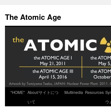
Skip
to
The Atomic Age
content
*HOME*
About/サイトにつ
Multimedia
Resources
Sy
いて
ウ