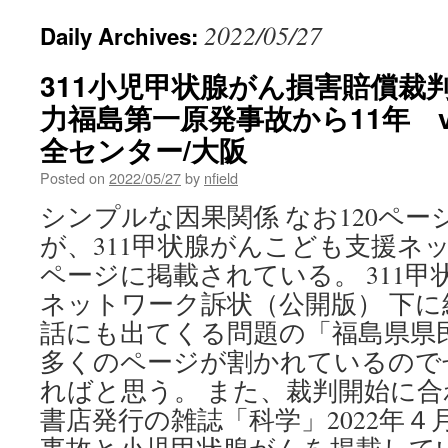
2022/05/27
Daily Archives:
311小児甲状腺がん損害賠償裁
力福島第一原発事故から11年 v
全センター/大阪
Posted on
2022/05/27
by
nfield
シンプルな因果関係 なお120ペ
が、311甲状腺がんこども支援ネ
ページに掲載されている。 311
ネットワーク訴状（公開版） 下
話にも出てくる問題の「福島県県
多くのページが割かれているので
ればと思う。 また、裁判開始に
書店発行の雑誌「科学」2022年