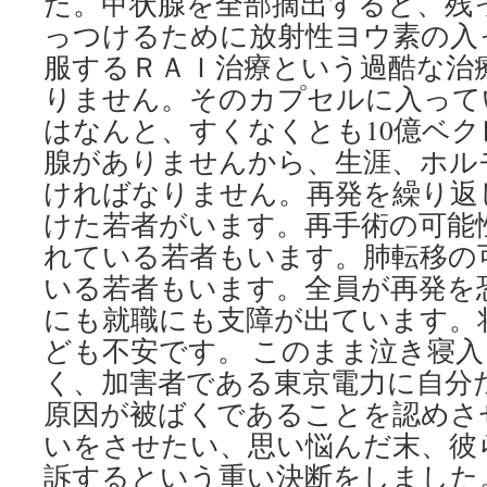
た。甲状腺を全部摘出すると、残
っつけるために放射性ヨウ素の入
服するＲＡＩ治療という過酷な治
りません。そのカプセルに入って
はなんと、すくなくとも10億ベ
腺がありませんから、生涯、ホル
ければなりません。再発を繰り返
けた若者がいます。再手術の可能
れている若者もいます。肺転移の
いる若者もいます。全員が再発を
にも就職にも支障が出ています。
ども不安です。 このまま泣き寝
く、加害者である東京電力に自分
原因が被ばくであることを認めさ
いをさせたい、思い悩んだ末、彼
訴するという重い決断をしました