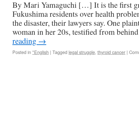
By Mari Yamaguchi […] It is the first gr
Fukushima residents over health problem
the disaster, their lawyers say. One plaint
woman in her 20s, testified from behin
reading
→
Posted in
*English
|
Tagged
legal struggle
,
thyroid cancer
|
Comm