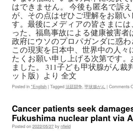
はできません。 今後も匿名で訴
が、その点はぜひご理解をお願い
す。最後にメディアの皆さまには
った、福島事故による健康被害者
政府にウソのプロパガンダに惑わ
この現実を日本中、世界中の人々
たくお願い申し上げる次第です。
ました。 311子ども甲状腺がん
ット版）より 全文
Posted in
*English
|
Tagged
法廷闘争
,
甲状腺がん
|
Comments O
Cancer patients seek damage
Fukushima nuclear plant via 
Posted on
2022/05/27
by
nfield