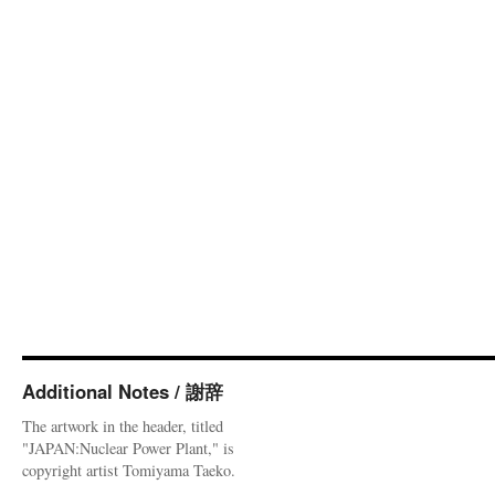
Additional Notes / 謝辞
The artwork in the header, titled
"JAPAN:Nuclear Power Plant," is
copyright artist Tomiyama Taeko.