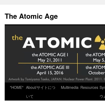
Skip
to
The Atomic Age
content
*HOME*
About/サイトにつ
Multimedia
Resources
Sy
いて
ウ