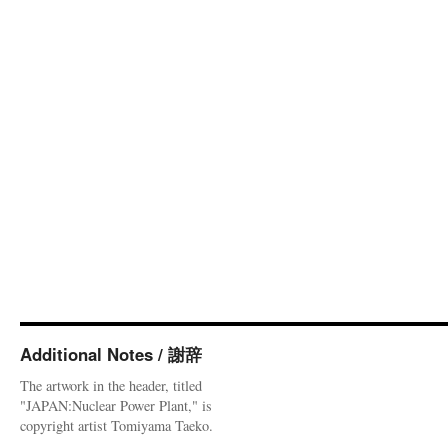
Additional Notes / 謝辞
The artwork in the header, titled
"JAPAN:Nuclear Power Plant," is
copyright artist Tomiyama Taeko.