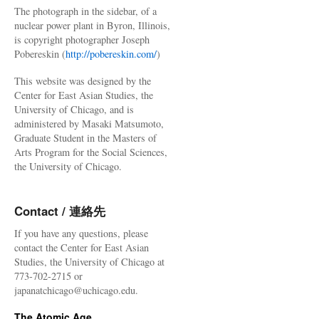
The photograph in the sidebar, of a
nuclear power plant in Byron, Illinois,
is copyright photographer Joseph
Pobereskin (
http://pobereskin.com/
)
This website was designed by the
Center for East Asian Studies, the
University of Chicago, and is
administered by Masaki Matsumoto,
Graduate Student in the Masters of
Arts Program for the Social Sciences,
the University of Chicago.
Contact / 連絡先
If you have any questions, please
contact the Center for East Asian
Studies, the University of Chicago at
773-702-2715 or
japanatchicago@uchicago.edu.
The Atomic Age