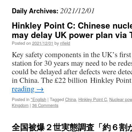
2021/12/01
Daily Archives:
Hinkley Point C: Chinese nucle
may delay UK power plan via 
Posted on
2021/12/01
by
nfield
Key safety components in the UK’s firs
station for 30 years may need to be rede
could be delayed after defects were detec
in China. The £22 billion Hinkley Poi
reading
→
Posted in
*English
|
Tagged
China
,
Hinkley Point C
,
Nuclear pow
Kingdom
|
36 Comments
全国被爆２世実態調査「約６割