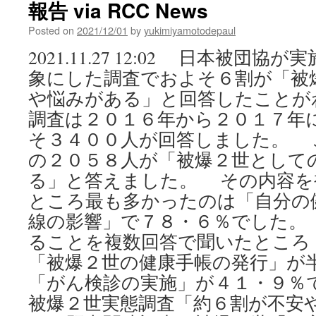
報告 via RCC News
Posted on
2021/12/01
by
yukimiyamotodepaul
2021.11.27 12:02 日本被団
象にした調査でおよそ６割が「被
や悩みがある」と回答したこと
調査は２０１６年から２０１７年
そ３４００人が回答しました。 
の２０５８人が「被爆２世として
る」と答えました。 その内容を
ところ最も多かったのは「自分の
線の影響」で７８・６％でした。
ることを複数回答で聞いたところ
「被爆２世の健康手帳の発行」が
「がん検診の実施」が４１・９％
被爆２世実態調査「約６割が不安や