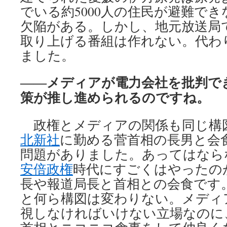
でいる約5000人の住民が避難で
欠陥がある。しかし、地元放送局
取り上げる番組は作れない。代わ
ました。
――メディアが電力会社を批判で
策が推し進められるのですね。
政権とメディアの関係も同じ構
北新社
に勤める菅首相の長男と会
問題がありました。あってはなら
安倍政権
時代にすごくはやったの
長や報道局長と首相との会食です
と何ら構図は変わりない。メディ
視しなければいけない立場なのに