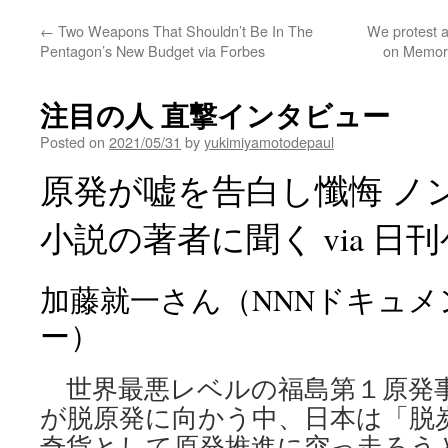
←
Two Weapons That Shouldn’t Be In The
We protest a
Pentagon’s New Budget via Forbes
on Memori
注目の人 直撃インタビュー
Posted on
2021/05/31
by
yukimiyamotodepaul
原発が嘘を告白し懺悔 ノ
小説の著者に聞く via 日
加藤就一さん（NNNドキュ
ー）
世界最悪レベルの福島第１原発事
が脱原発に向かう中、日本は「脱
奇貨として原発推進に突っ走ろう