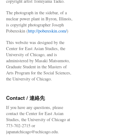
copyright artist Tomiyama Taeko.
The photograph in the sidebar, of a
nuclear power plant in Byron, Illinois,
is copyright photographer Joseph
Pobereskin (
http://pobereskin.com/
)
This website was designed by the
Center for East Asian Studies, the
University of Chicago, and is
administered by Masaki Matsumoto,
Graduate Student in the Masters of
Arts Program for the Social Sciences,
the University of Chicago.
Contact / 連絡先
If you have any questions, please
contact the Center for East Asian
Studies, the University of Chicago at
773-702-2715 or
japanatchicago@uchicago.edu.