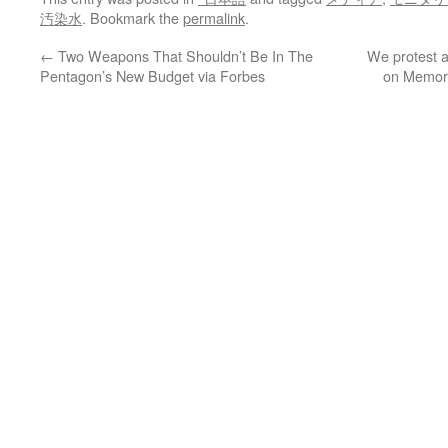
汚染水
. Bookmark the
permalink
.
←
Two Weapons That Shouldn’t Be In The
We protest a
Pentagon’s New Budget via Forbes
on Memori