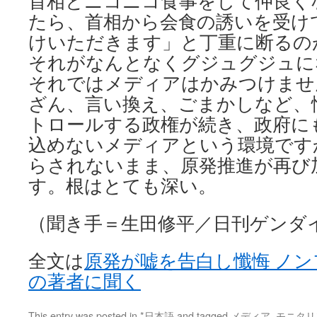
首相とニコニコ食事をして仲良く
たら、首相から会食の誘いを受け
けいただきます」と丁重に断るの
それがなんとなくグジュグジュに
それではメディアはかみつけませ
ざん、言い換え、ごまかしなど、
トロールする政権が続き、政府に
込めないメディアという環境です
らされないまま、原発推進が再び
す。根はとても深い。
（聞き手＝生田修平／日刊ゲンダ
全文は
原発が嘘を告白し懺悔 ノ
の著者に聞く
This entry was posted in
*日本語
and tagged
メディア
,
モニタリ