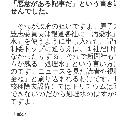
「悪意がある記事だ」という書き
せんでした。
それが政府の狙いですよ。原子
豊志委員長は報道各社に「汚染水
水」を使うように申し入れた。記
制委トップに逆らえば、１社だけ
なかったりする。それで新聞社も
ムが残る「処理水」という言い方
のです。ニュースを見た読者や視
全ね」と刷り込まれるわけです。し
核種除去設備）ではトリチウムは
できないのだから処理水のはずがな
ですよ。
「略）