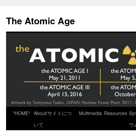
Skip
to
The Atomic Age
content
*HOME*
About/サイトにつ
Multimedia
Resources
Sy
いて
ウ