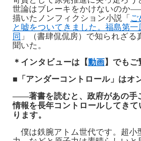
世論はブレーキをかけないのか―
描いたノンフィクション小説「
ご
と嘘をついてきました。福島第一
同
」（書肆侃侃房）で知られざる
聞いた。
＊インタビューは【
動画
】でもご
■「アンダーコントロール」はオ
――著書を読むと、政府があの手
情報を長年コントロールしてきて
ります。
僕は鉄腕アトム世代です。超小型
力、などと原子力は素晴らしいと