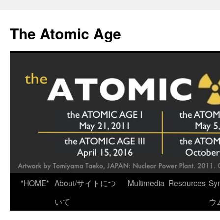
Skip
to
The Atomic Age
content
*HOME*
About/サイトにつ
Multimedia
Resources
Sy
いて
ウ