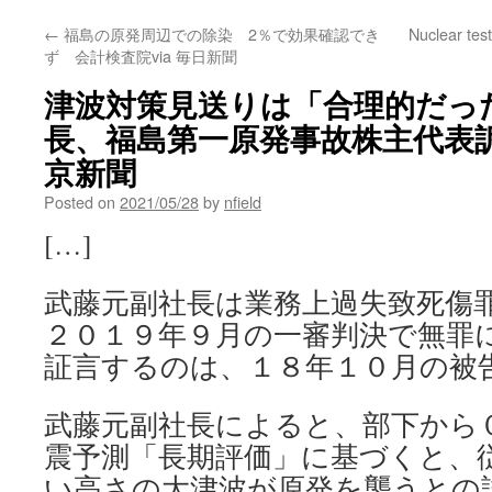
←
福島の原発周辺での除染 2％で効果確認でき
Nuclear test
ず 会計検査院via 毎日新聞
津波対策見送りは「合理的だっ
長、福島第一原発事故株主代表訴訟
京新聞
Posted on
2021/05/28
by
nfield
[…]
武藤元副社長は業務上過失致死傷
２０１９年９月の一審判決で無罪
証言するのは、１８年１０月の被
武藤元副社長によると、部下から
震予測「長期評価」に基づくと、
い高さの大津波が原発を襲うとの