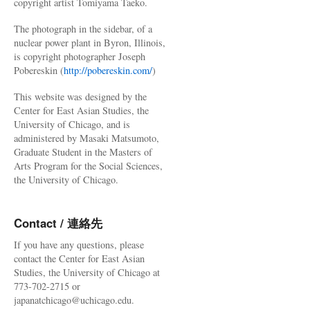
copyright artist Tomiyama Taeko.
The photograph in the sidebar, of a
nuclear power plant in Byron, Illinois,
is copyright photographer Joseph
Pobereskin (
http://pobereskin.com/
)
This website was designed by the
Center for East Asian Studies, the
University of Chicago, and is
administered by Masaki Matsumoto,
Graduate Student in the Masters of
Arts Program for the Social Sciences,
the University of Chicago.
Contact / 連絡先
If you have any questions, please
contact the Center for East Asian
Studies, the University of Chicago at
773-702-2715 or
japanatchicago@uchicago.edu.