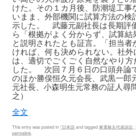
けた。その１カ月後、防潮堤工事
いまま、外部機関に試算方法の検
示した。 武藤元副社長は長期評
ら「根拠がよく分からず、試算結
と説明されたとも証言。「担当者
ければ、何も決められない。社外
は、適切でごくごく自然なやり方
した。 次回７月６日の口頭弁論
のほか勝俣恒久元会長、武黒一郎
元社長、小森明生元常務の証人尋
之）
全文
This entry was posted in
*日本語
and tagged
東電株主代表訴訟
,
permalink
.