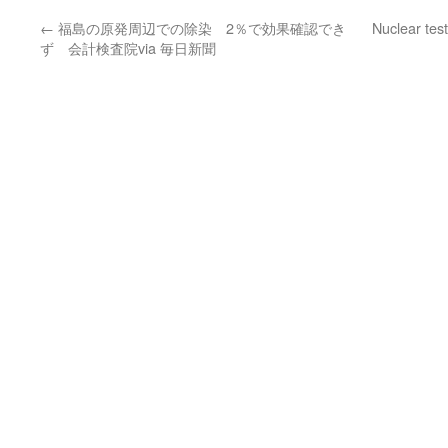
←
福島の原発周辺での除染 2％で効果確認でき
Nuclear test
ず 会計検査院via 毎日新聞