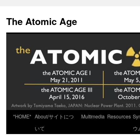
Skip
to
The Atomic Age
content
*HOME*
About/サイトにつ
Multimedia
Resources
Sy
いて
ウ