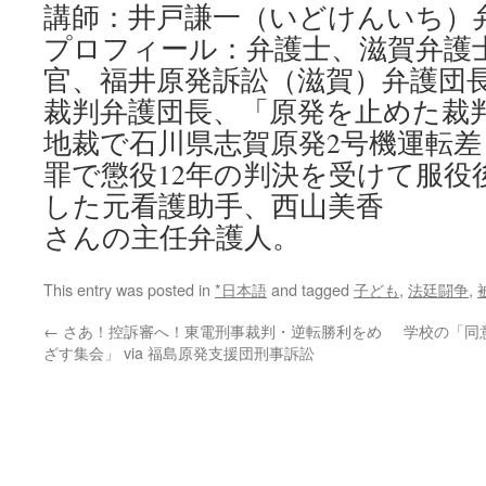
講師：井戸謙一（いどけんいち）
プロフィール：弁護士、滋賀弁護
官、福井原発訴訟（滋賀）弁護団
裁判弁護団長、「原発を止めた裁判
地裁で石川県志賀原発2号機運転
罪で懲役12年の判決を受けて服役
した元看護助手、西山美香
さんの主任弁護人。
This entry was posted in
*日本語
and tagged
子ども
,
法廷闘争
,
←
さあ！控訴審へ！東電刑事裁判・逆転勝利をめ
学校の「同
ざす集会」 via 福島原発支援団刑事訴訟