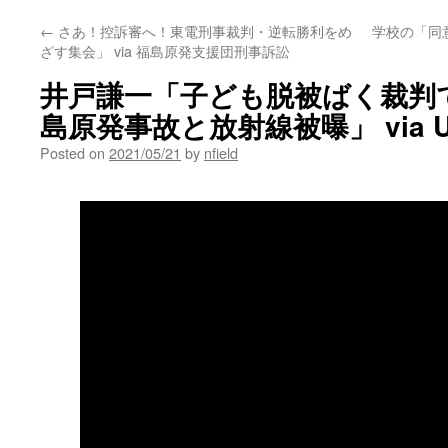
←
さあ！控訴審へ！東電刑事裁判・逆転勝利をめ
学校の「同
ざす集会」 via 福島原発支援団刑事訴訟
井戸謙一「子ども脱被ばく裁判
島原発事故と放射線被曝」 via U
Posted on
2021/05/21
by
nfield