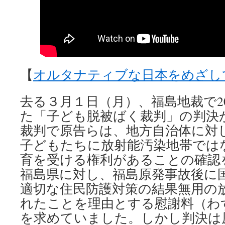
【
オルタナティブな日本をめざし
去る３月１日（月）、福島地裁で2
た「子ども脱被ばく裁判」の判決
裁判で原告らは、地方自治体に対
子どもたちに放射能汚染地帯では
育を受ける権利があることの確認
福島県に対し、福島原発事故後に
適切な住民防護対策の結果無用の
れたことを理由とする慰謝料（わ
を求めていました。しかし判決は