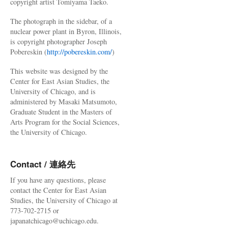
copyright artist Tomiyama Taeko.
The photograph in the sidebar, of a
nuclear power plant in Byron, Illinois,
is copyright photographer Joseph
Pobereskin (
http://pobereskin.com/
)
This website was designed by the
Center for East Asian Studies, the
University of Chicago, and is
administered by Masaki Matsumoto,
Graduate Student in the Masters of
Arts Program for the Social Sciences,
the University of Chicago.
Contact / 連絡先
If you have any questions, please
contact the Center for East Asian
Studies, the University of Chicago at
773-702-2715 or
japanatchicago@uchicago.edu.