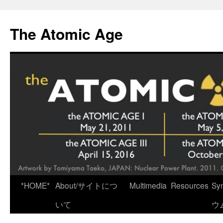
Skip
to
The Atomic Age
content
*HOME*
About/サイトにつ
Multimedia
Resources
Sy
いて
ウ