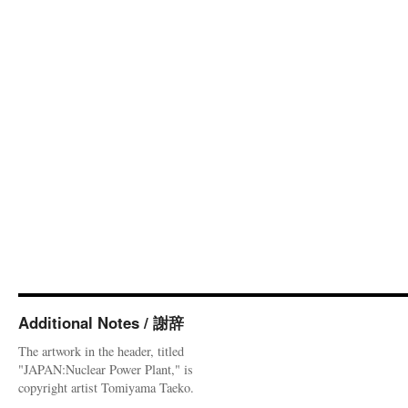
Additional Notes / 謝辞
The artwork in the header, titled
"JAPAN:Nuclear Power Plant," is
copyright artist Tomiyama Taeko.