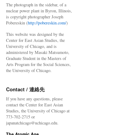
The photograph in the sidebar, of a
nuclear power plant in Byron, Illinois,
is copyright photographer Joseph
Pobereskin (
http://pobereskin.com/
)
This website was designed by the
Center for East Asian Studies, the
University of Chicago, and is
administered by Masaki Matsumoto,
Graduate Student in the Masters of
Arts Program for the Social Sciences,
the University of Chicago.
Contact / 連絡先
If you have any questions, please
contact the Center for East Asian
Studies, the University of Chicago at
773-702-2715 or
japanatchicago@uchicago.edu.
The Atomic Age