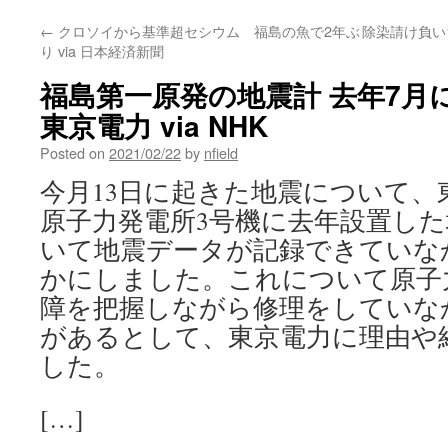
←
クロソイから基準超セシウム 福島の魚で2年ぶ
除染請け負い
り via 日本経済新聞
福島第一原発の地震計 去年7月
東京電力 via NHK
Posted on
2021/02/22
by
nfield
今月13日に起きた地震について、
原子力発電所3号機に去年設置し
いて地震データが記録できていな
かにしました。これについて原子
障を把握しながら修理をしていな
があるとして、東京電力に理由や
した。
[…]