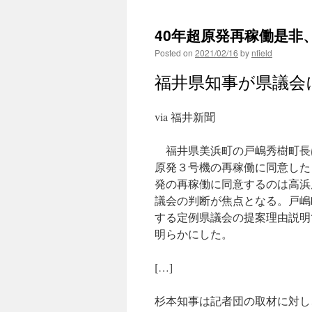
40年超原発再稼働是非
Posted on
2021/02/16
by
nfield
福井県知事が県議会
via 福井新聞
福井県美浜町の戸嶋秀樹町長
原発３号機の再稼働に同意した
発の再稼働に同意するのは高浜
議会の判断が焦点となる。戸嶋
する定例県議会の提案理由説明
明らかにした。
[…]
杉本知事は記者団の取材に対し