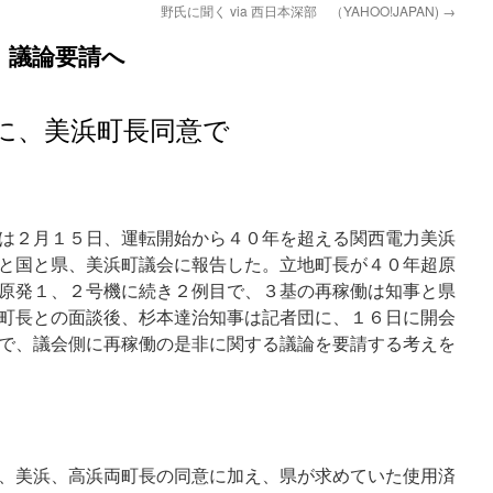
野氏に聞く via 西日本深部 （YAHOO!JAPAN)
→
、議論要請へ
に、美浜町長同意で
は２月１５日、運転開始から４０年を超える関西電力美浜
と国と県、美浜町議会に報告した。立地町長が４０年超原
原発１、２号機に続き２例目で、３基の再稼働は知事と県
町長との面談後、杉本達治知事は記者団に、１６日に開会
で、議会側に再稼働の是非に関する議論を要請する考えを
、美浜、高浜両町長の同意に加え、県が求めていた使用済