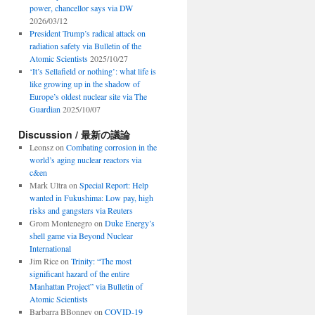
power, chancellor says via DW
2026/03/12
President Trump’s radical attack on
radiation safety via Bulletin of the
Atomic Scientists
2025/10/27
‘It’s Sellafield or nothing’: what life is
like growing up in the shadow of
Europe’s oldest nuclear site via The
Guardian
2025/10/07
Discussion / 最新の議論
Leonsz
on
Combating corrosion in the
world’s aging nuclear reactors via
c&en
Mark Ultra
on
Special Report: Help
wanted in Fukushima: Low pay, high
risks and gangsters via Reuters
Grom Montenegro
on
Duke Energy’s
shell game via Beyond Nuclear
International
Jim Rice
on
Trinity: “The most
significant hazard of the entire
Manhattan Project” via Bulletin of
Atomic Scientists
Barbarra BBonney
on
COVID-19