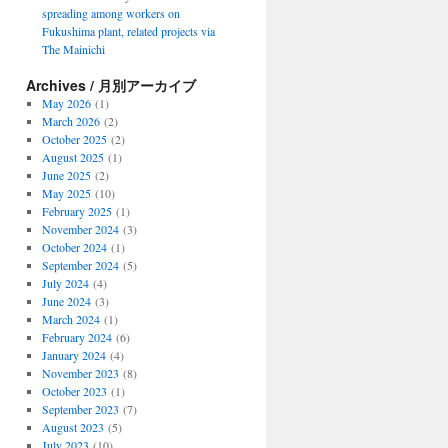
spreading among workers on
Fukushima plant, related projects via
The Mainichi
Archives / 月別アーカイブ
May 2026
(1)
March 2026
(2)
October 2025
(2)
August 2025
(1)
June 2025
(2)
May 2025
(10)
February 2025
(1)
November 2024
(3)
October 2024
(1)
September 2024
(5)
July 2024
(4)
June 2024
(3)
March 2024
(1)
February 2024
(6)
January 2024
(4)
November 2023
(8)
October 2023
(1)
September 2023
(7)
August 2023
(5)
July 2023
(10)