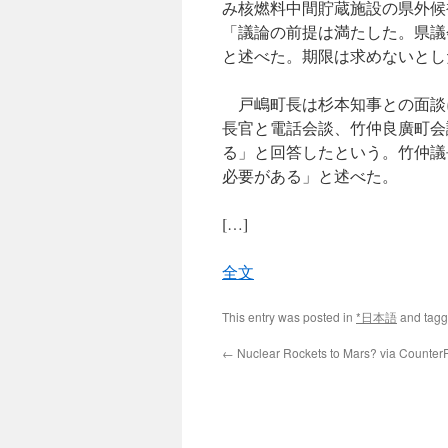
み核燃料中間貯蔵施設の県外候
「議論の前提は満たした。県議
と述べた。期限は求めないとし
戸嶋町長は杉本知事との面談
長官と電話会談、竹仲良廣町会
る」と回答したという。竹仲議
必要がある」と述べた。
[…]
全文
This entry was posted in
*日本語
and tag
←
Nuclear Rockets to Mars? via Counte