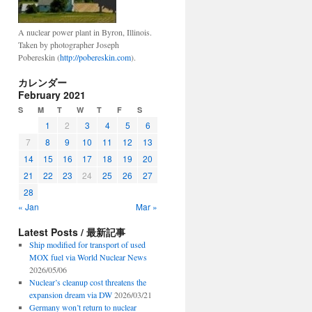
A nuclear power plant in Byron, Illinois.
Taken by photographer Joseph
Pobereskin (
http://pobereskin.com
).
カレンダー
February 2021
S
M
T
W
T
F
S
1
2
3
4
5
6
7
8
9
10
11
12
13
14
15
16
17
18
19
20
21
22
23
24
25
26
27
28
« Jan
Mar »
Latest Posts / 最新記事
Ship modified for transport of used
MOX fuel via World Nuclear News
2026/05/06
Nuclear’s cleanup cost threatens the
expansion dream via DW
2026/03/21
Germany won’t return to nuclear