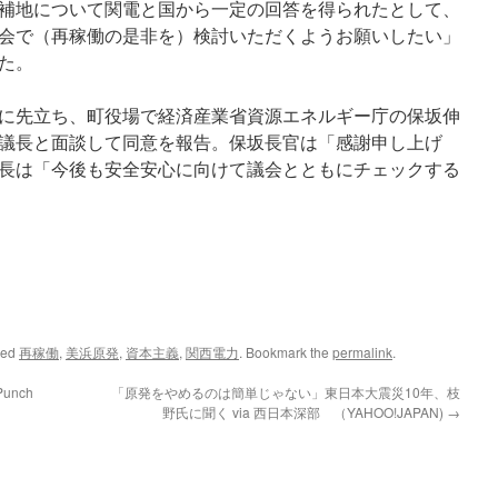
補地について関電と国から一定の回答を得られたとして、
会で（再稼働の是非を）検討いただくようお願いしたい」
た。
に先立ち、町役場で経済産業省資源エネルギー庁の保坂伸
議長と面談して同意を報告。保坂長官は「感謝申し上げ
長は「今後も安全安心に向けて議会とともにチェックする
ged
再稼働
,
美浜原発
,
資本主義
,
関西電力
. Bookmark the
permalink
.
rPunch
「原発をやめるのは簡単じゃない」東日本大震災10年、枝
野氏に聞く via 西日本深部 （YAHOO!JAPAN)
→