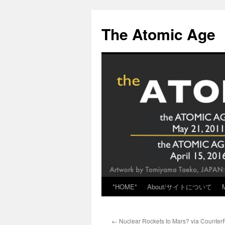
Skip
to
The Atomic Age
content
*HOME*
About/サイトについて
←
Nuclear Rockets to Mars? via Counte