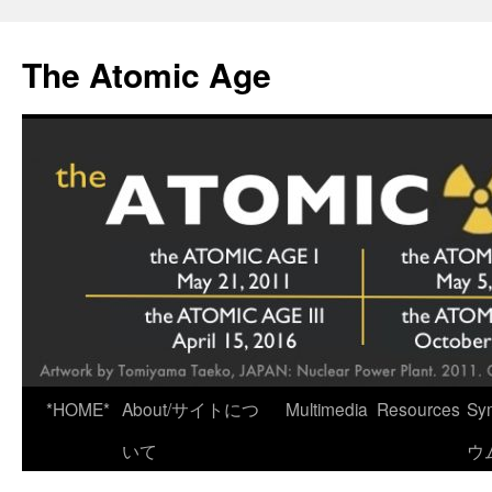
Skip
to
The Atomic Age
content
*HOME*
About/サイトにつ
Multimedia
Resources
Sy
いて
ウ