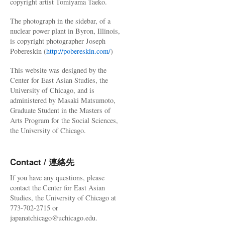
copyright artist Tomiyama Taeko.
The photograph in the sidebar, of a
nuclear power plant in Byron, Illinois,
is copyright photographer Joseph
Pobereskin (
http://pobereskin.com/
)
This website was designed by the
Center for East Asian Studies, the
University of Chicago, and is
administered by Masaki Matsumoto,
Graduate Student in the Masters of
Arts Program for the Social Sciences,
the University of Chicago.
Contact / 連絡先
If you have any questions, please
contact the Center for East Asian
Studies, the University of Chicago at
773-702-2715 or
japanatchicago@uchicago.edu.