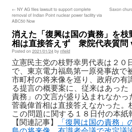
←
NY AG files lawsuit to support complete
Saxon churc
removal of Indian Point nuclear power facility via
ABC50 Now
消えた「復興は国の責務」を枝
相は直接答えず 衆院代表質問 v
Posted on
2021/01/24
by
nfield
立憲民主党の枝野幸男代表は２０
で、東京電力福島第一原発事故で
市町村の将来像を巡り、政府の有
る提言の概要案に、従来はあった
責務」の文言が盛り込まれなかっ
菅義偉首相は直接答えなかった。
この問題に関する１８日付の本紙
【関連記事】
「復興は国の責務」
島の将来像 有識者会議で改定議