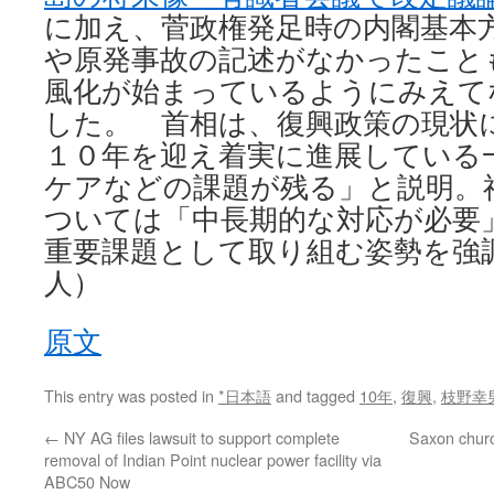
に加え、菅政権発足時の内閣基本
や原発事故の記述がなかったこと
風化が始まっているようにみえて
した。 首相は、復興政策の現状
１０年を迎え着実に進展している
ケアなどの課題が残る」と説明。
ついては「中長期的な対応が必要
重要課題として取り組む姿勢を強
人）
原文
This entry was posted in
*日本語
and tagged
10年
,
復興
,
枝野幸
←
NY AG files lawsuit to support complete
Saxon churc
removal of Indian Point nuclear power facility via
ABC50 Now