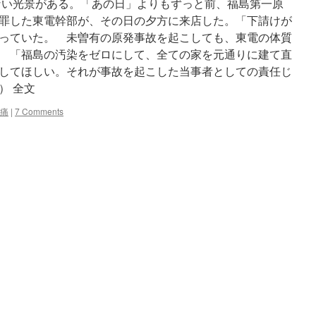
い光景がある。「あの日」よりもずっと前、福島第一原
罪した東電幹部が、その日の夕方に来店した。「下請けが
っていた。 未曽有の原発事故を起こしても、東電の体質
 「福島の汚染をゼロにして、全ての家を元通りに建て直
してほしい。それが事故を起こした当事者としての責任じ
） 全文
痛
|
7 Comments