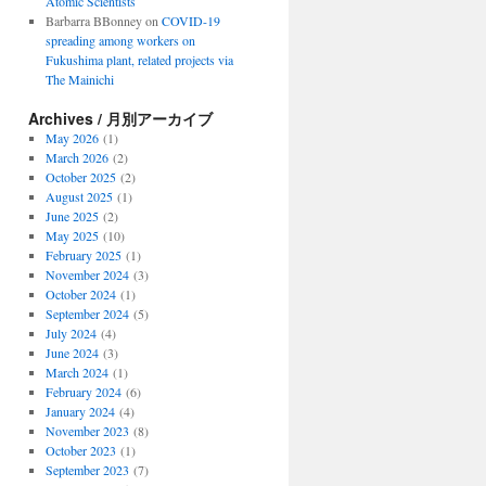
Atomic Scientists
Barbarra BBonney
on
COVID-19
spreading among workers on
Fukushima plant, related projects via
The Mainichi
Archives / 月別アーカイブ
May 2026
(1)
March 2026
(2)
October 2025
(2)
August 2025
(1)
June 2025
(2)
May 2025
(10)
February 2025
(1)
November 2024
(3)
October 2024
(1)
September 2024
(5)
July 2024
(4)
June 2024
(3)
March 2024
(1)
February 2024
(6)
January 2024
(4)
November 2023
(8)
October 2023
(1)
September 2023
(7)