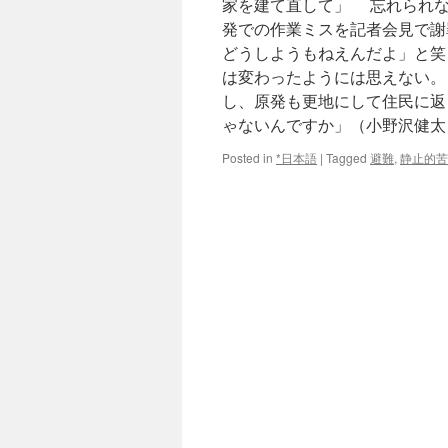
家を建て直して」 忘れられな
発での作業ミスを記者会見で謝
どうしようもねえんだよ」と笑
は変わったようには思えない。
し、原発も更地にして住民に返
ゃないんですか」（小野沢健太
Posted in
*日本語
|
Tagged
避難
,
静止的苦