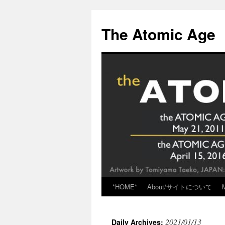
Skip
to
The Atomic Age
content
*HOME*
About/サイトについて
2021/01/13
Daily Archives: