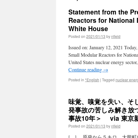
Statement from the P
Reactors for Nationa
White House
Posted on
2021/01/13
by
nfield
Issued on: January 12, 2021 Today,
Small Modular Reactors for National
United States nuclear energy sector
Continue reading
→
Posted in
*English
|
Tagged
nuclear ener
味覚、嗅覚を失い、そ
発事故の苦しみ解き放
事故10年＞ via 東京
Posted on
2021/01/13
by
nfield
[…] 原発から５キロ、大熊