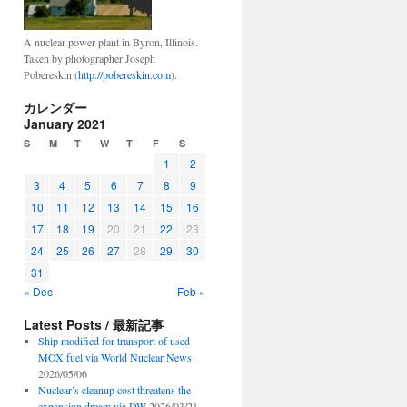
A nuclear power plant in Byron, Illinois.
Taken by photographer Joseph
Pobereskin (
http://pobereskin.com
).
カレンダー
January 2021
S
M
T
W
T
F
S
1
2
3
4
5
6
7
8
9
10
11
12
13
14
15
16
17
18
19
20
21
22
23
24
25
26
27
28
29
30
31
« Dec
Feb »
Latest Posts / 最新記事
Ship modified for transport of used
MOX fuel via World Nuclear News
2026/05/06
Nuclear’s cleanup cost threatens the
expansion dream via DW
2026/03/21