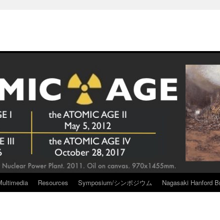
Multimedia
Resources
Symposium/シンポジウム
Nagasaki Hanford Br