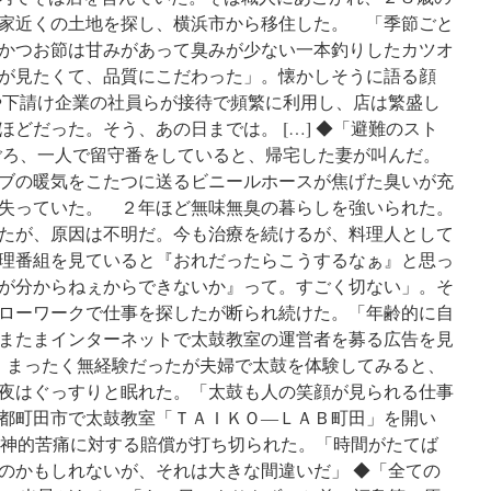
家近くの土地を探し、横浜市から移住した。 「季節ごと
かつお節は甘みがあって臭みが少ない一本釣りしたカツオ
が見たくて、品質にこだわった」。懐かしそうに語る顔
や下請け企業の社員らが接待で頻繁に利用し、店は繁盛し
どだった。そう、あの日までは。 […] ◆「避難のスト
ろ、一人で留守番をしていると、帰宅した妻が叫んだ。
ブの暖気をこたつに送るビニールホースが焦げた臭いが充
失っていた。 ２年ほど無味無臭の暮らしを強いられた。
たが、原因は不明だ。今も治療を続けるが、料理人として
理番組を見ていると『おれだったらこうするなぁ』と思っ
が分からねぇからできないか』って。すごく切ない」。そ
ローワークで仕事を探したが断られ続けた。「年齢的に自
またまインターネットで太鼓教室の運営者を募る広告を見
 まったく無経験だったが夫婦で太鼓を体験してみると、
夜はぐっすりと眠れた。「太鼓も人の笑顔が見られる仕事
都町田市で太鼓教室「ＴＡＩＫＯ―ＬＡＢ町田」を開い
る精神的苦痛に対する賠償が打ち切られた。「時間がたてば
のかもしれないが、それは大きな間違いだ」 ◆「全ての