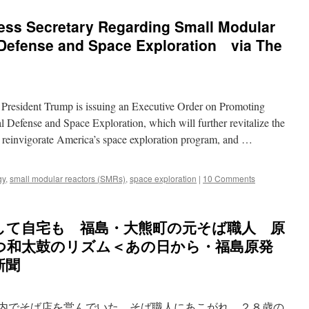
ress Secretary Regarding Small Modular
l Defense and Space Exploration via The
 President Trump is issuing an Executive Order on Promoting
 Defense and Space Exploration, which will further revitalize the
, reinvigorate America’s space exploration program, and …
gy
,
small modular reactors (SMRs)
,
space exploration
|
10 Comments
して自宅も 福島・大熊町の元そば職人 原
つ和太鼓のリズム＜あの日から・福島原発
新聞
町内でそば店を営んでいた。そば職人にあこがれ、２８歳の