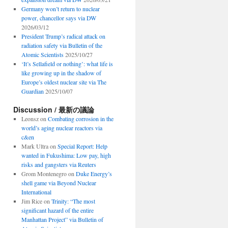
Germany won’t return to nuclear
power, chancellor says via DW
2026/03/12
President Trump’s radical attack on
radiation safety via Bulletin of the
Atomic Scientists
2025/10/27
‘It’s Sellafield or nothing’: what life is
like growing up in the shadow of
Europe’s oldest nuclear site via The
Guardian
2025/10/07
Discussion / 最新の議論
Leonsz
on
Combating corrosion in the
world’s aging nuclear reactors via
c&en
Mark Ultra
on
Special Report: Help
wanted in Fukushima: Low pay, high
risks and gangsters via Reuters
Grom Montenegro
on
Duke Energy’s
shell game via Beyond Nuclear
International
Jim Rice
on
Trinity: “The most
significant hazard of the entire
Manhattan Project” via Bulletin of