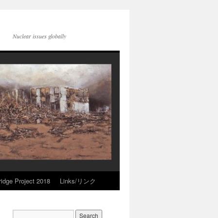
Nuclear issues globally
idge Project 2018
Links/リンク