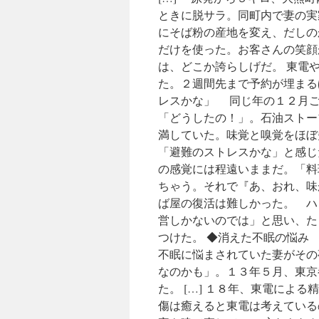
ときに脱サラ。同町内で妻の実
にそば粉の産地を変え、だしの
だけを使った。お客さんの笑顔
は、どこか誇らしげだ。 東電
た。２週間先まで予約が埋まるほ
レスかな」 同じ年の１２月ご
「どうしたの！」。石油ストー
満していた。味覚と嗅覚をほぼ
「避難のストレスかな」と感じ
の感覚には程遠いままだ。「料
ちゃう。それで『あ、おれ、味
ば屋の復活は難しかった。 ハ
営しかないのでは」と思い、た
つけた。 ◆消えた不眠の悩み
不眠に悩まされていた妻がその
なのかも」。１３年５月、東京
た。 […] １８年、東電によ
傷は癒えると東電は考えている