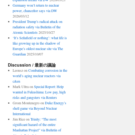
Germany won’t return to nuclear
power, chancellor says via DW
2026/03/12
President Trump’s radical attack on
radiation safety via Bulletin of the
Atomic Scientists
2025/10/27
‘It’s Sellafield or nothing’: what life is
like growing up in the shadow of
Europe’s oldest nuclear site via The
Guardian
2025/10/07
Discussion / 最新の議論
Leonsz
on
Combating corrosion in the
world’s aging nuclear reactors via
c&en
Mark Ultra
on
Special Report: Help
wanted in Fukushima: Low pay, high
risks and gangsters via Reuters
Grom Montenegro
on
Duke Energy’s
shell game via Beyond Nuclear
International
Jim Rice
on
Trinity: “The most
significant hazard of the entire
Manhattan Project” via Bulletin of