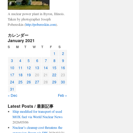
A nuclear power plant in Byron, Illinois.
Taken by photographer Joseph
Pobereskin (
http://pobereskin.com
).
カレンダー
January 2021
S
M
T
W
T
F
S
1
2
3
4
5
6
7
8
9
10
11
12
13
14
15
16
17
18
19
20
21
22
23
24
25
26
27
28
29
30
31
« Dec
Feb »
Latest Posts / 最新記事
Ship modified for transport of used
MOX fuel via World Nuclear News
2026/05/06
Nuclear’s cleanup cost threatens the
expansion dream via DW
2026/03/21