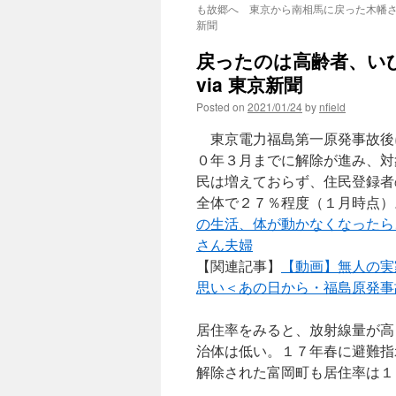
も故郷へ 東京から南相馬に戻った木幡さん夫
新聞
戻ったのは高齢者、い
via 東京新聞
Posted on
2021/01/24
by
nfield
東京電力福島第一原発事故後
０年３月までに解除が進み、対
民は増えておらず、住民登録者
全体で２７％程度（１月時点）
の生活、体が動かなくなったら
さん夫婦
【関連記事】
【動画】無人の実
思い＜あの日から・福島原発事
居住率をみると、放射線量が高
治体は低い。１７年春に避難指
解除された富岡町も居住率は１