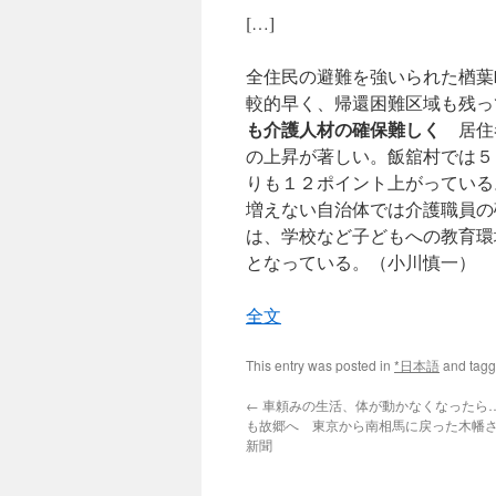
[…]
全住民の避難を強いられた楢葉
較的早く、帰還困難区域も残っ
も介護人材の確保難しく
居住者
の上昇が著しい。飯舘村では５
りも１２ポイント上がっている
増えない自治体では介護職員の
は、学校など子どもへの教育環
となっている。（小川慎一）
全文
This entry was posted in
*日本語
and tag
←
車頼みの生活、体が動かなくなったら
も故郷へ 東京から南相馬に戻った木幡さん夫
新聞