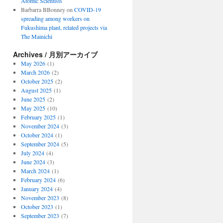
Atomic Scientists
Barbarra BBonney
on
COVID-19
spreading among workers on
Fukushima plant, related projects via
The Mainichi
Archives / 月別アーカイブ
May 2026
(1)
March 2026
(2)
October 2025
(2)
August 2025
(1)
June 2025
(2)
May 2025
(10)
February 2025
(1)
November 2024
(3)
October 2024
(1)
September 2024
(5)
July 2024
(4)
June 2024
(3)
March 2024
(1)
February 2024
(6)
January 2024
(4)
November 2023
(8)
October 2023
(1)
September 2023
(7)