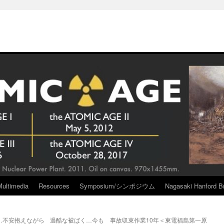
Multimedia
Resources
Symposium/シンポジウム
Nagasaki Hanford Br
…不安抱えながら
過酷な被ばく…今も 事故収束作業10年＜東電福島第一原