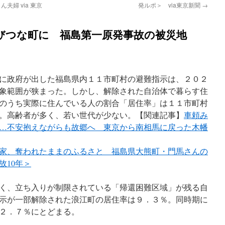
婦 via 東京
発ルポ＞ via東京新聞
→
びつな町に 福島第一原発事故の被災地
に政府が出した福島県内１１市町村の避難指示は、２０２
象範囲が狭まった。しかし、解除された自治体で暮らす住
のうち実際に住んでいる人の割合「居住率」は１１市町村
。高齢者が多く、若い世代が少ない。【関連記事】
車頼み
…不安抱えながらも故郷へ 東京から南相馬に戻った木幡
家、奪われたままのふるさと 福島県大熊町・門馬さんの
故10年＞
く、立ち入りが制限されている「帰還困難区域」が残る自
示が一部解除された浪江町の居住率は９．３％。同時期に
２．７％にとどまる。