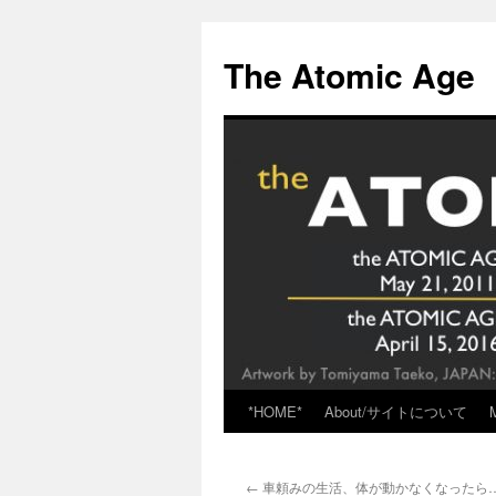
Skip
to
The Atomic Age
content
*HOME*
About/サイトについて
←
車頼みの生活、体が動かなくなったら