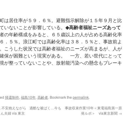
町は居住率が５９．６％。避難指示解除が１５年９月と比
◆高齢者福祉ニーズあって
ていないことが影響している。
の年齢構成をみると、６５歳以上の人が占める高齢化率
６．５％。浪江町では高齢化率は３８．５％と、事故前よ
。こうした状況では高齢者福祉のニーズが高まるが、人が
確保が困難という現実がある。 一方、若い世代にとって
境が整っていないことや、放射能汚染への懸念もブレーキ
ged
帰還制作
,
福島10年
,
高齢者
. Bookmark the
permalink
.
…不安抱えながら
過酷な被ばく…今も 事故収束作業10年＜東電福島第一原
婦 via 東京
発ルポ＞ via東京新聞
→