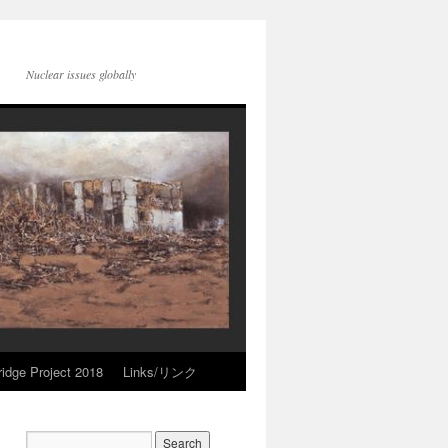
Nuclear issues globally
idge Project 2018
Links/リンク