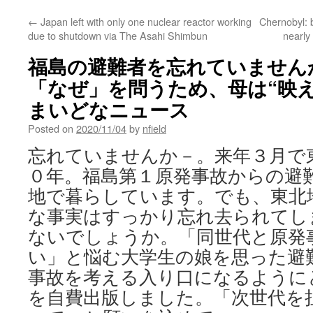
←
Japan left with only one nuclear reactor working
Chernobyl: b
due to shutdown via The Asahi Shimbun
nearly
福島の避難者を忘れていません
「なぜ」を問うため、母は“映え
まいどなニュース
Posted on
2020/11/04
by
nfield
忘れていませんか－。来年３月で
０年。福島第１原発事故からの避
地で暮らしています。でも、東北
な事実はすっかり忘れ去られてし
ないでしょうか。「同世代と原発
い」と悩む大学生の娘を思った避
事故を考える入り口になるように
を自費出版しました。「次世代を