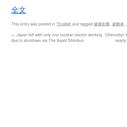
全文
This entry was posted in
*English
and tagged
健康影響
,
避難者
,
←
Japan left with only one nuclear reactor working
Chernobyl: b
due to shutdown via The Asahi Shimbun
nearly