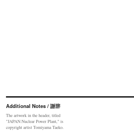
Additional Notes / 謝辞
The artwork in the header, titled
"JAPAN:Nuclear Power Plant," is
copyright artist Tomiyama Taeko.