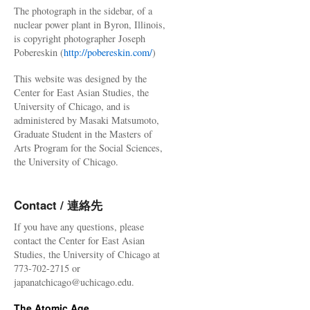
The photograph in the sidebar, of a
nuclear power plant in Byron, Illinois,
is copyright photographer Joseph
Pobereskin (
http://pobereskin.com/
)
This website was designed by the
Center for East Asian Studies, the
University of Chicago, and is
administered by Masaki Matsumoto,
Graduate Student in the Masters of
Arts Program for the Social Sciences,
the University of Chicago.
Contact / 連絡先
If you have any questions, please
contact the Center for East Asian
Studies, the University of Chicago at
773-702-2715 or
japanatchicago@uchicago.edu.
The Atomic Age