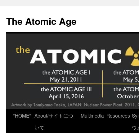
Skip
to
The Atomic Age
content
*HOME*
About/サイトにつ
Multimedia
Resources
Sy
いて
ウ