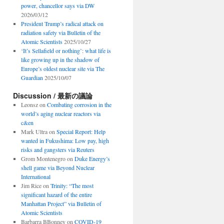
power, chancellor says via DW
2026/03/12
President Trump’s radical attack on
radiation safety via Bulletin of the
Atomic Scientists
2025/10/27
‘It’s Sellafield or nothing’: what life is
like growing up in the shadow of
Europe’s oldest nuclear site via The
Guardian
2025/10/07
Discussion / 最新の議論
Leonsz
on
Combating corrosion in the
world’s aging nuclear reactors via
c&en
Mark Ultra
on
Special Report: Help
wanted in Fukushima: Low pay, high
risks and gangsters via Reuters
Grom Montenegro
on
Duke Energy’s
shell game via Beyond Nuclear
International
Jim Rice
on
Trinity: “The most
significant hazard of the entire
Manhattan Project” via Bulletin of
Atomic Scientists
Barbarra BBonney
on
COVID-19