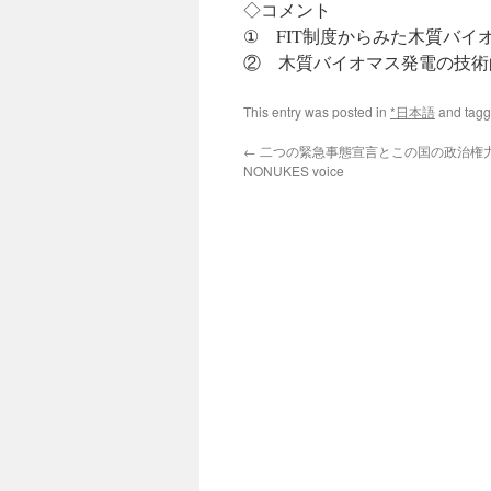
◇コメント
① FIT制度からみた木質バイオマ
② 木質バイオマス発電の技術
This entry was posted in
*日本語
and tag
←
二つの緊急事態宣言とこの国の政治権力組
NONUKES voice