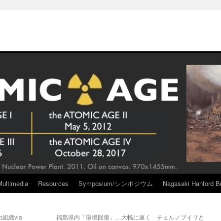
Multimedia
Resources
Symposium/シンポジウム
Nagasaki Hanford Br
織via
福島県内「環境回復」…大幅に速く チェルノブイリと