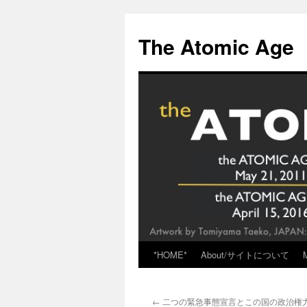
Skip
to
The Atomic Age
content
*HOME*
About/サイトについて
←
二つの緊急事態宣言とこの国の政治権力組