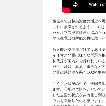
飯舘村では超高濃度の樹皮を燃
これに象徴されるように、いま
バイオマス発電計画が進められ
マス発電は放射能の再拡散＝バ
放射能汚染問題だけではありま
イオマス発電は様々な問題を抱
林伐採が国内外で行われていま
発生、騒音、異臭、事故などの
発電は熱効率が悪くCO2発生
こうした状況の中で、全国各地
ます。心配や危惧をいだいてい
した全国の状況を共有化し問題
ウムを開催したいと思います。