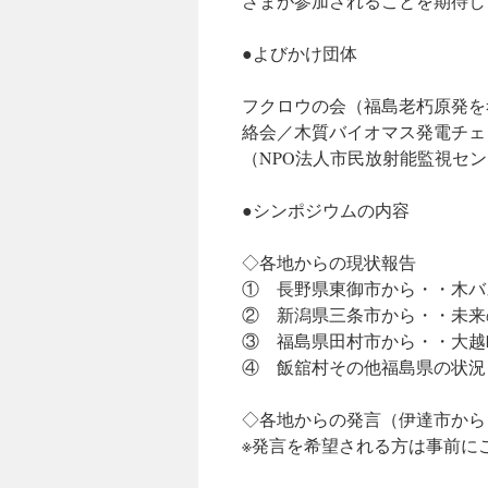
さまが参加されることを期待し
●よびかけ団体
フクロウの会（福島老朽原発を
絡会／木質バイオマス発電チェ
（NPO法人市民放射能監視セ
●シンポジウムの内容
◇各地からの現状報告
① 長野県東御市から・・木バ
② 新潟県三条市から・・未来
③ 福島県田村市から・・大越
④ 飯舘村その他福島県の状況
◇各地からの発言（伊達市から
※発言を希望される方は事前に