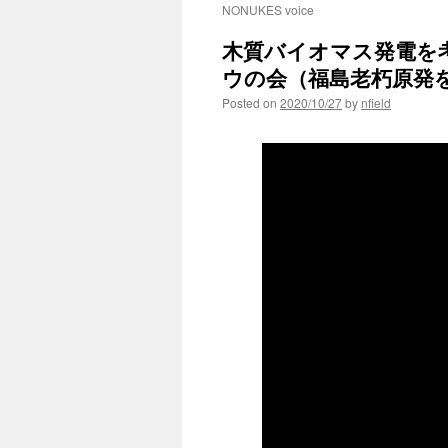
NONUKES voice
木質バイオマス発電を
ウの会（福島老朽原発
Posted on
2020/10/27
by
nfield