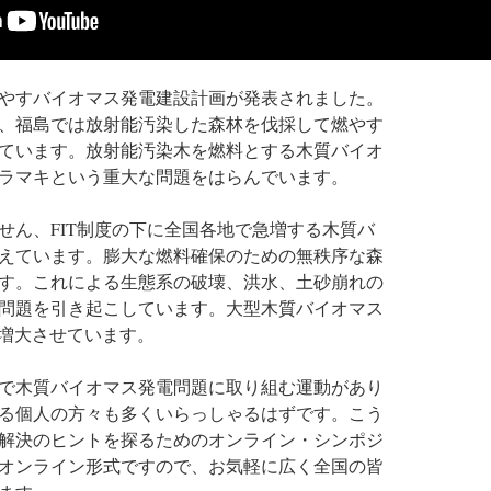
やすバイオマス発電建設計画が発表されました。
、福島では放射能汚染した森林を伐採して燃やす
ています。放射能汚染木を燃料とする木質バイオ
ラマキという重大な問題をはらんでいます。
せん、FIT制度の下に全国各地で急増する木質バ
えています。膨大な燃料確保のための無秩序な森
す。これによる生態系の破壊、洪水、土砂崩れの
問題を引き起こしています。大型木質バイオマス
を増大させています。
で木質バイオマス発電問題に取り組む運動があり
る個人の方々も多くいらっしゃるはずです。こう
解決のヒントを探るためのオンライン・シンポジ
オンライン形式ですので、お気軽に広く全国の皆