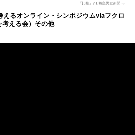
『比較』via 福島民友新聞
→
考えるオンライン・シンポジウムviaフクロ
を考える会）その他