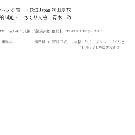
ス発電・・FoE Japan 満田夏花
的問題・・ちくりん舎 青木一政
ged
エネルギー政策
,
汚染廃棄物
,
飯舘村
. Bookmark the
permalink
.
織via
福島県内「環境回復」…大幅に速く チェルノブイリと
『比較』via 福島民友新聞
→