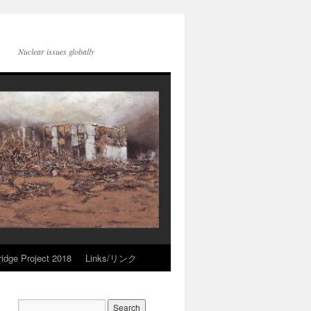
Nuclear issues globally
idge Project 2018
Links/リンク