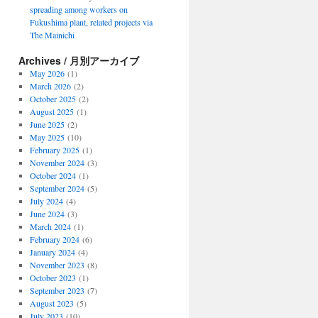
spreading among workers on
Fukushima plant, related projects via
The Mainichi
Archives / 月別アーカイブ
May 2026
(1)
March 2026
(2)
October 2025
(2)
August 2025
(1)
June 2025
(2)
May 2025
(10)
February 2025
(1)
November 2024
(3)
October 2024
(1)
September 2024
(5)
July 2024
(4)
June 2024
(3)
March 2024
(1)
February 2024
(6)
January 2024
(4)
November 2023
(8)
October 2023
(1)
September 2023
(7)
August 2023
(5)
July 2023
(10)