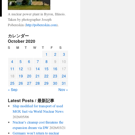
A nuclear power plant in Byron, Illinois.
Taken by photographer Joseph
Pobereskin (
http://pobereskin.com
).
カレンダー
October 2020
S
M
T
W
T
F
S
1
2
3
4
5
6
7
8
9
10
11
12
13
14
15
16
17
18
19
20
21
22
23
24
25
26
27
28
29
30
31
« Sep
Nov »
Latest Posts / 最新記事
Ship modified for transport of used
MOX fuel via World Nuclear News
2026/05/06
Nuclear’s cleanup cost threatens the
expansion dream via DW
2026/03/21
Germany won’t return to nuclear