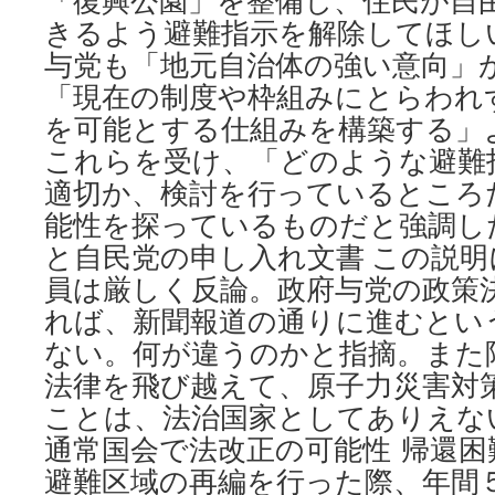
「復興公園」を整備し、住民が自
きるよう避難指示を解除してほし
与党も「地元自治体の強い意向」
「現在の制度や枠組みにとらわれ
を可能とする仕組みを構築する」
これらを受け、「どのような避難
適切か、検討を行っているところ
能性を探っているものだと強調し
と自民党の申し入れ文書 この説
員は厳しく反論。政府与党の政策
れば、新聞報道の通りに進むとい
ない。何が違うのかと指摘。また
法律を飛び越えて、原子力災害対
ことは、法治国家としてありえな
通常国会で法改正の可能性 帰還困難
避難区域の再編を行った際、年間