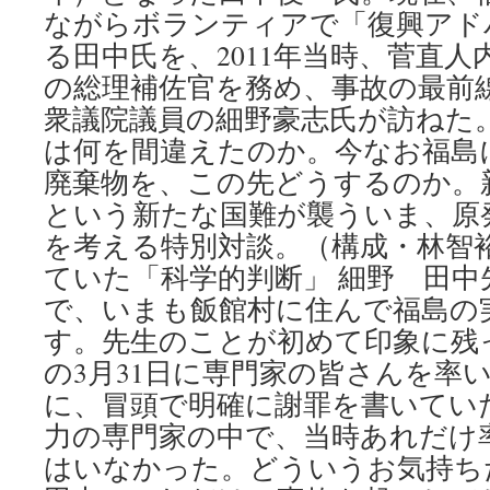
ながらボランティアで「復興アド
る田中氏を、2011年当時、菅直
の総理補佐官を務め、事故の最前
衆議院議員の細野豪志氏が訪ねた
は何を間違えたのか。今なお福島
廃棄物を、この先どうするのか。
という新たな国難が襲ういま、原
を考える特別対談。（構成・林智
ていた「科学的判断」 細野 田中
で、いまも飯館村に住んで福島の
す。先生のことが初めて印象に残っ
の3月31日に専門家の皆さんを率
に、冒頭で明確に謝罪を書いてい
力の専門家の中で、当時あれだけ
はいなかった。どういうお気持ち