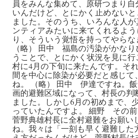
員をみんな集めて、原研つまり自
いんだけど、とにかく止めないと
ました。そのうち、いろんな人が
ンティアみたいに来てくれるよう
り、そういう覚悟を持ってやらな
（略） 田中 福島の汚染がかな
うことで、とにかく状況を見に行
村に4月の下旬に来たんです。そ
間を中心に除染が必要だと感じて
ね。 （略） 田中 伊達ですね。飯
画的避難区域になって、村長の判
ました。しかし6月の初めまで、
っていたんですよ。 細野 その
菅野典雄村長に全村避難をお願い
ね。我々は「一刻も早く避難した
え方だったんだけど、菅野村長は