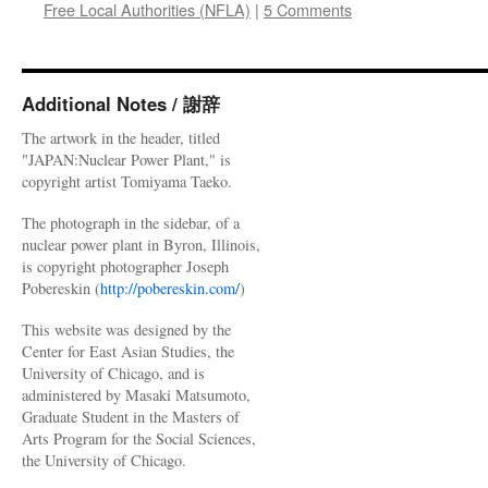
Free Local Authorities (NFLA)
|
5 Comments
Additional Notes / 謝辞
The artwork in the header, titled
"JAPAN:Nuclear Power Plant," is
copyright artist Tomiyama Taeko.
The photograph in the sidebar, of a
nuclear power plant in Byron, Illinois,
is copyright photographer Joseph
Pobereskin (
http://pobereskin.com/
)
This website was designed by the
Center for East Asian Studies, the
University of Chicago, and is
administered by Masaki Matsumoto,
Graduate Student in the Masters of
Arts Program for the Social Sciences,
the University of Chicago.