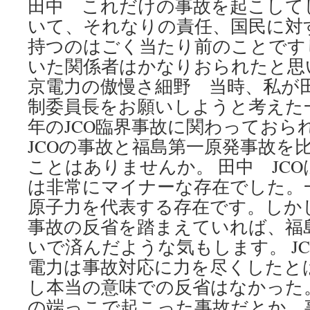
田中 これだけの事故を起こして
いて、それなりの責任、国民に対
持つのはごく当たり前のことです
いた関係者はかなりおられたと思い
京電力の傲慢さ細野 当時、私が
制委員長をお願いしようと考えた一
年のJCO臨界事故に関わっておら
JCOの事故と福島第一原発事故を
ことはありませんか。 田中 JC
は非常にマイナーな存在でした。
原子力を代表する存在です。しかし
事故の反省を踏まえていれば、福
いで済んだような気もします。 J
電力は事故対応に力を尽くしたと
し本当の意味での反省はなかった
の端っこで起こった事故だとか、