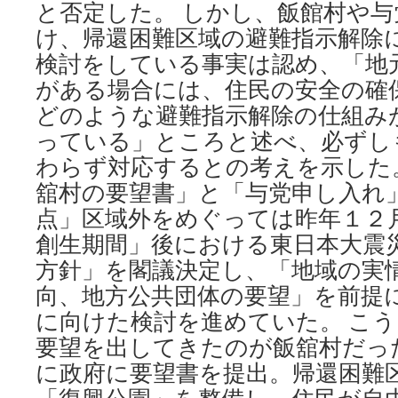
と否定した。 しかし、飯館村や
け、帰還困難区域の避難指示解除
検討をしている事実は認め、「地
がある場合には、住民の安全の確
どのような避難指示解除の仕組み
っている」ところと述べ、必ずし
わらず対応するとの考えを示した
舘村の要望書」と「与党申し入れ
点」区域外をめぐっては昨年１２
創生期間」後における東日本大震
方針」を閣議決定し、「地域の実
向、地方公共団体の要望」を前提
に向けた検討を進めていた。 こ
要望を出してきたのが飯舘村だっ
に政府に要望書を提出。帰還困難