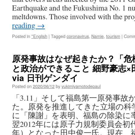
Earthquake and the Fukushima No. 1 nu
meltdowns. Those involved with the pr
reading
→
Posted in
*English
|
Tagged
coronavirus
,
Namie
,
tourism
|
Comm
原発事故はなぜ起きたか？「危
と政治ができること 細野豪志×
via 日刊ゲンダイ
Posted on
2020/06/12
by
yukimiyamotodepaul
「3.11」そして福島第一原発事故
た。原発を推進してきた立場の科
に「陳謝」を表明、福島の除染に
翌2012年には原子力規制委員会初代
年）となった田中俊一氏。現在、