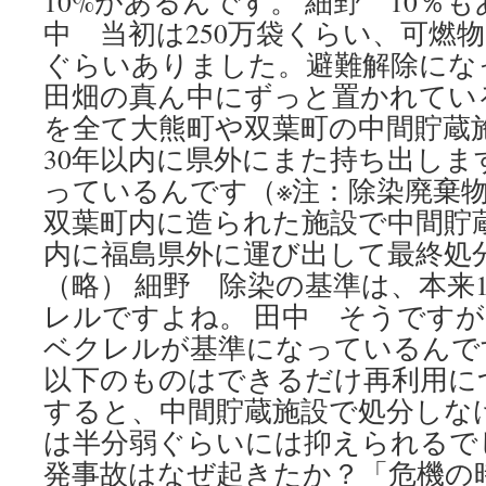
10%があるんです。 細野 10％
中 当初は250万袋くらい、可燃物
ぐらいありました。避難解除にな
田畑の真ん中にずっと置かれてい
を全て大熊町や双葉町の中間貯蔵
30年以内に県外にまた持ち出し
っているんです（※注：除染廃棄
双葉町内に造られた施設で中間貯蔵
内に福島県外に運び出して最終処
（略） 細野 除染の基準は、本来1k
レルですよね。 田中 そうですが、
ベクレルが基準になっているんで
以下のものはできるだけ再利用に
すると、中間貯蔵施設で処分しな
は半分弱ぐらいには抑えられるで
発事故はなぜ起きたか？「危機の