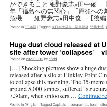
ができること 細野豪志×田中俊一【
年「福島への無関心」「原発への
危機 細野豪志×田中俊一【後編
Posted in
*日本語
|
Tagged
東日本大震災・福島原発
,
汚染土壌
,
Huge dust cloud released at 
site after tower ‘collapses’ vi
Posted on
2020/06/12
by
nfield
[…] Shocking pictures show a huge dus
released after a silo at Hinkley Point C 
to collapse this morning. The 35-metre
around 5,000 tonnes, suffered “structur
7.30am, when onlookers …
Continue r
Posted in
*English
|
Tagged
Capitalism
,
coronavirus
,
health effe