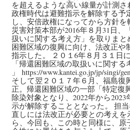
を超えるような高い線量が計測さ
政権時代は避難指示を解除する予
し、安倍政権になってから方針を
災害対策本部が2016年８月31日
扱いに関する考え方」を取りまと
困難区域の復興に向け、法改正や
指示した。 ２０１6年８月３１日
「帰還困難区域の取扱いに関する
」 https://www.kantei.go.jp/jp/singi/ge
そして翌２０１７年６月、福島復
正。帰還困難区域の一部「特定復
除染対象となり、2022年から202
示が解除することとなった。 担
直しには法改正が必要との考えを
ら、今回も、この時と同様に、原