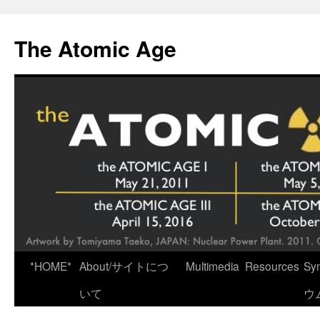
Skip
to
The Atomic Age
content
*HOME*
About/サイトにつ
Multimedia
Resources
Sy
いて
ウ