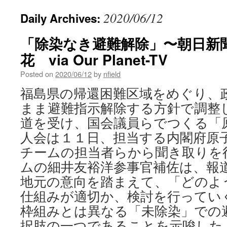
2020/06/12
Daily Archives:
「除染なき避難解除」〜朝日新
花 via Our Planet-TV
Posted on
2020/06/12
by
nfield
福島県の帰還困難区域をめぐり、
まま避難指示解除する方針で調整
道を受け、国会議員らでつくる「
人会は１１日、担当する内閣府原
チームの担当者らから聞き取りを
ムの細井友裕洋参事官補佐は、報
地元の意向を踏まえて、「どのよ
仕組みが適切か、検討を行ってい
枠組みとは異なる「未除染」での
択肢の一つであることを示唆した