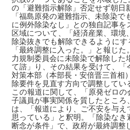
の「避難指示解除」否定せず朝日
「福島原発の避難指示、未除染で
に例外除染なし」との独自記事を
区域について、「経済産業、環境
除染抜きでも解除できるようにす
「最終調整に入った。」と報じた
力規制委員会に未除染で解除した
て諮」り、その結果を受けて、「
対策本部（本部長・安倍晋三首相
除要件を見直す方向で調整してい
この報道に関して、「原発ゼロの
子議員が事実関係を質したところ
は、「報道により、ご不安を与え
思っている」と釈明。「除染なき
断念が条件」で、政府が最終調整