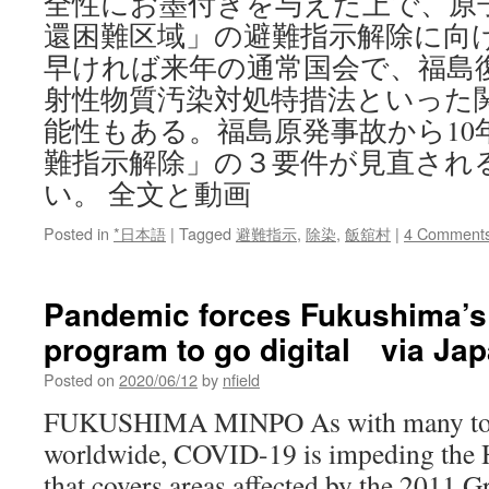
全性にお墨付きを与えた上で、原
還困難区域」の避難指示解除に向
早ければ来年の通常国会で、福島
射性物質汚染対処特措法といった
能性もある。福島原発事故から10
難指示解除」の３要件が見直され
い。 全文と動画
Posted in
*日本語
|
Tagged
避難指示
,
除染
,
飯舘村
|
4 Comment
Pandemic forces Fukushima’s
program to go digital via Ja
Posted on
2020/06/12
by
nfield
FUKUSHIMA MINPO As with many to
worldwide, COVID-19 is impeding the 
that covers areas affected by the 2011 G