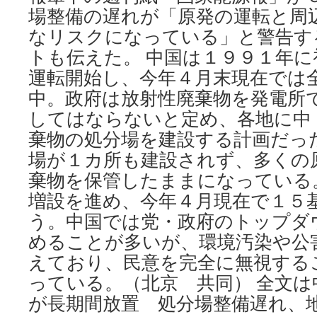
場整備の遅れが「原発の運転と周
なリスクになっている」と警告す
トも伝えた。 中国は１９９１年
運転開始し、今年４月末現在では
中。政府は放射性廃棄物を発電所
してはならないと定め、各地に中
棄物の処分場を建設する計画だっ
場が１カ所も建設されず、多くの
棄物を保管したままになっている。
増設を進め、今年４月現在で１５
う。中国では党・政府のトップダ
めることが多いが、環境汚染や公
えており、民意を完全に無視する
っている。（北京 共同） 全文は
が長期間放置 処分場整備遅れ、