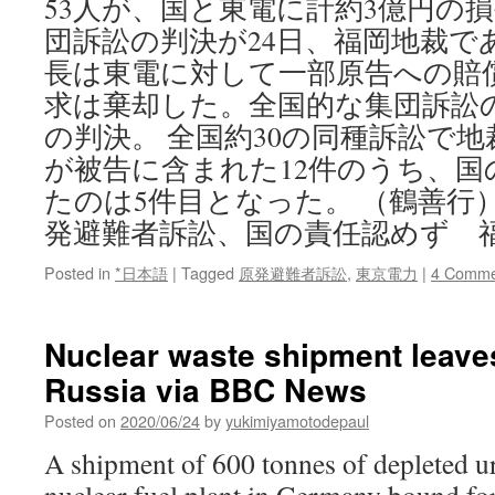
53人が、国と東電に計約3億円の
団訴訟の判決が24日、福岡地裁で
長は東電に対して一部原告への賠
求は棄却した。全国的な集団訴訟
の判決。 全国約30の同種訴訟で地
が被告に含まれた12件のうち、
たのは5件目となった。 （鶴善行
発避難者訴訟、国の責任認めず 
Posted in
*日本語
|
Tagged
原発避難者訴訟
,
東京電力
|
4 Comme
Nuclear waste shipment leave
Russia via BBC News
Posted on
2020/06/24
by
yukimiyamotodepaul
A shipment of 600 tonnes of depleted ur