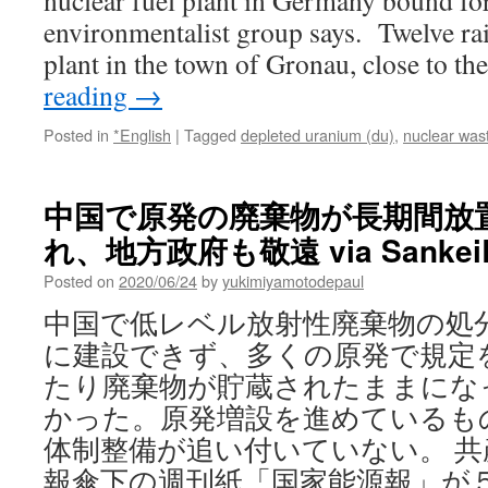
nuclear fuel plant in Germany bound for
environmentalist group says. Twelve rail
plant in the town of Gronau, close to 
reading
→
Posted in
*English
|
Tagged
depleted uranium (du)
,
nuclear was
中国で原発の廃棄物が長期間放
れ、地方政府も敬遠 via SankeiB
Posted on
2020/06/24
by
yukimiyamotodepaul
中国で低レベル放射性廃棄物の処
に建設できず、多くの原発で規定
たり廃棄物が貯蔵されたままにな
かった。原発増設を進めているも
体制整備が追い付いていない。 共
報傘下の週刊紙「国家能源報」が