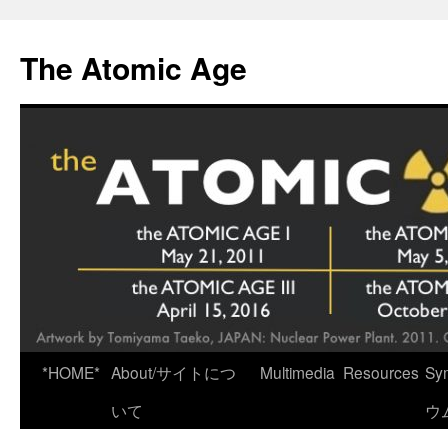
Skip
to
The Atomic Age
content
*HOME*
About/サイトにつ
Multimedia
Resources
Sy
いて
ウ