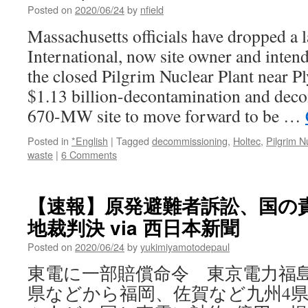
Posted on
2020/06/24
by
nfield
Massachusetts officials have dropped a l
International, now site owner and inte
the closed Pilgrim Nuclear Plant near P
$1.13 billion-decontamination and dec
670-MW site to move forward to be …
Posted in
*English
|
Tagged
decommissioning
,
Holtec
,
Pilgrim N
waste
|
6 Comments
【速報】原発避難者訴訟、国の
地裁判決 via 西日本新聞
Posted on
2020/06/24
by
yukimiyamotodepaul
東電に一部賠償命令 東京電力福
県などから福岡、佐賀など九州4県