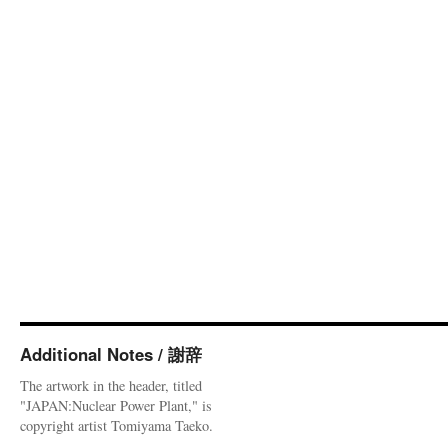
Additional Notes / 謝辞
The artwork in the header, titled
"JAPAN:Nuclear Power Plant," is
copyright artist Tomiyama Taeko.