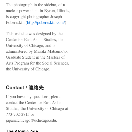
The photograph in the sidebar, of a
nuclear power plant in Byron, Illinois,
is copyright photographer Joseph
Pobereskin (
http://pobereskin.com/
)
This website was designed by the
Center for East Asian Studies, the
University of Chicago, and is
administered by Masaki Matsumoto,
Graduate Student in the Masters of
Arts Program for the Social Sciences,
the University of Chicago.
Contact / 連絡先
If you have any questions, please
contact the Center for East Asian
Studies, the University of Chicago at
773-702-2715 or
japanatchicago@uchicago.edu.
The Atomic Age