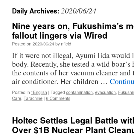
2020/06/24
Daily Archives:
Nine years on, Fukushima’s m
fallout lingers via Wired
Posted on
2020/06/24
by
nfield
If it were not illegal, Ayumi Iida would l
body. Recently, she tested a wild boar’s 
the contents of her vacuum cleaner and th
air conditioner. Her children …
Continu
Posted in
*English
|
Tagged
contamination
,
evacuation
,
Fukushi
Care
,
Tarachine
|
6 Comments
Holtec Settles Legal Battle w
Over $1B Nuclear Plant Clean