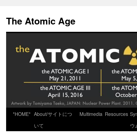
Skip
to
The Atomic Age
content
*HOME*
About/サイトにつ
Multimedia
Resources
Sy
いて
ウ