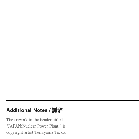
Additional Notes / 謝辞
The artwork in the header, titled
"JAPAN:Nuclear Power Plant," is
copyright artist Tomiyama Taeko.