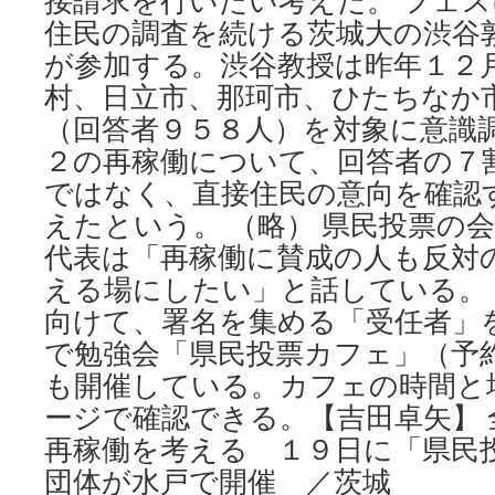
接請求を行いたい考えだ。 フェ
住民の調査を続ける茨城大の渋谷
が参加する。渋谷教授は昨年１２
村、日立市、那珂市、ひたちなか
（回答者９５８人）を対象に意識
２の再稼働について、回答者の７
ではなく、直接住民の意向を確認
えたという。 （略） 県民投票の
代表は「再稼働に賛成の人も反対
える場にしたい」と話している。
向けて、署名を集める「受任者」
で勉強会「県民投票カフェ」（予
も開催している。カフェの時間と
ージで確認できる。【吉田卓矢】 
再稼働を考える １９日に「県民
団体が水戸で開催 ／茨城