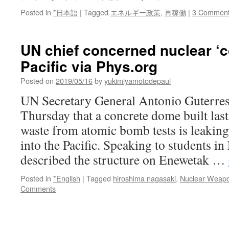
Posted in
*日本語
|
Tagged
エネルギー政策
,
再稼働
|
3 Commen
UN chief concerned nuclear ‘co
Pacific via Phys.org
Posted on
2019/05/16
by
yukimiyamotodepaul
UN Secretary General Antonio Guterres
Thursday that a concrete dome built last
waste from atomic bomb tests is leaking
into the Pacific. Speaking to students in 
described the structure on Enewetak …
Posted in
*English
|
Tagged
hiroshima nagasaki
,
Nuclear Weap
Comments