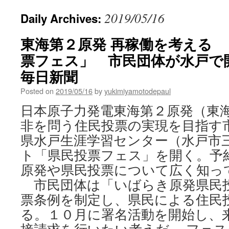
2019/05/16
Daily Archives:
東海第２原発 再稼働を考える
票フェス」 市民団体が水戸で開
毎日新聞
Posted on
2019/05/16
by
yukimiyamotodepaul
日本原子力発電東海第２原発（東
非を問う住民投票の実現を目指す
県水戸生涯学習センター（水戸市
ト「県民投票フェス」を開く。予
原発や県民投票について広く知っ
市民団体は「いばらき原発県民
票条例を制定し、県民による住民
る。１０月に署名活動を開始し、