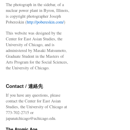
The photograph in the sidebar, of a
nuclear power plant in Byron, Illinois,
is copyright photographer Joseph
Pobereskin (
http://pobereskin.com/
)
This website was designed by the
Center for East Asian Studies, the
University of Chicago, and is
administered by Masaki Matsumoto,
Graduate Student in the Masters of
Arts Program for the Social Sciences,
the University of Chicago.
Contact / 連絡先
If you have any questions, please
contact the Center for East Asian
Studies, the University of Chicago at
773-702-2715 or
japanatchicago@uchicago.edu.
The Atomic Age