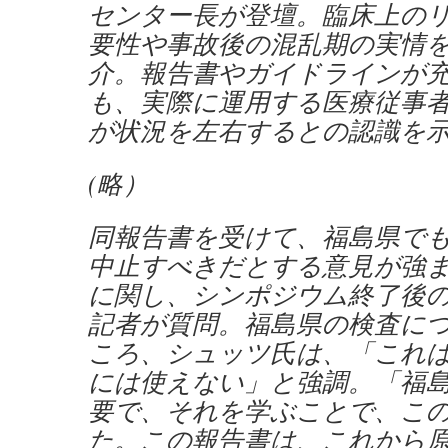
センター長が登壇。臨床上の
要性や事故後の混乱期の実情
介。報告書やガイドラインが
も、実際に運用する医療従事
が状況を左右するとの認識を
(略）
同報告書を受けて、福島県で
中止すべきだとする意見が強
に関し、シンポジウム終了後
記者が質問。福島県の検査に
ころ、シュッツ氏は、「これ
には使えない」と強調。「福
要で、それを学ぶことで、こ
た。この報告書は、これから