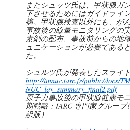
またシュッツ氏は、甲状腺ガ
下させるためにはガイドライ
摘。甲状腺検査以外にも、が
事故後の線量モニタリングの
素剤の配布、事故前からの地
ュニケーションが必要である
た。
シュルツ氏が発表したスライ
http://tmnuc.iarc.fr/public/docs/TM
NUC_lay_summary_final2.pdf
原子力事故後の甲状腺健康モ
期戦略：IARC 専門家グルー
訳版）