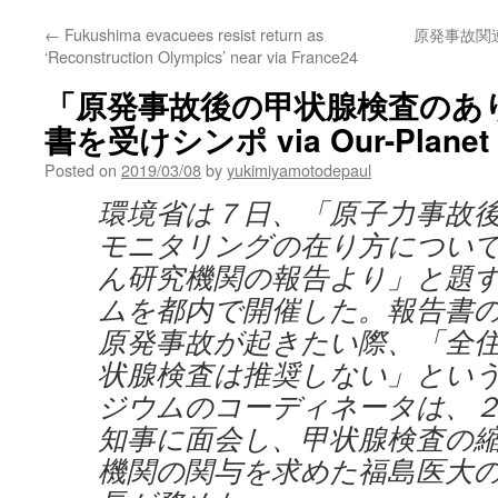
←
Fukushima evacuees resist return as
原発事故関
‘Reconstruction Olympics’ near via France24
「原発事故後の甲状腺検査のあり
書を受けシンポ via Our-Planet
Posted on
2019/03/08
by
yukimiyamotodepaul
環境省は７日、「原子力事故後
モニタリングの在り方について
ん研究機関の報告より」と題
ムを都内で開催した。報告書
原発事故が起きたい際、「全
状腺検査は推奨しない」とい
ジウムのコーディネータは、
知事に面会し、甲状腺検査の
機関の関与を求めた福島医大