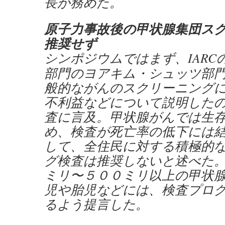
長が務めた。
原子力事故後の甲状腺集団ス
推奨せず
シンポジウムではまず、IARC
部門のヨアキム・シュッツ部
般的ながんのスクリーニング
不利益などについて説明した
査に言及。甲状腺がんでは生
め、検査が死亡率の低下には
して、全住民に対する積極的
グ検査は推奨しないと述べた
ミリ〜５００ミリ以上の甲状
児や胎児などには、検査プロ
るよう提言した。