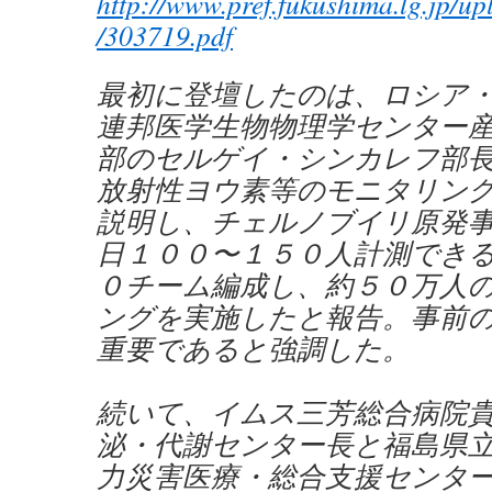
http://www.pref.fukushima.lg.jp/u
/303719.pdf
最初に登壇したのは、ロシア
連邦医学生物物理学センター
部のセルゲイ・シンカレフ部
放射性ヨウ素等のモニタリン
説明し、チェルノブイリ原発
日１００〜１５０人計測でき
０チーム編成し、約５０万人
ングを実施したと報告。事前
重要であると強調した。
続いて、イムス三芳総合病院
泌・代謝センター長と福島県
力災害医療・総合支援センタ