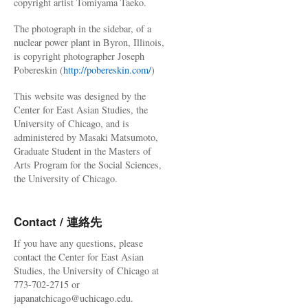
copyright artist Tomiyama Taeko.
The photograph in the sidebar, of a
nuclear power plant in Byron, Illinois,
is copyright photographer Joseph
Pobereskin (
http://pobereskin.com/
)
This website was designed by the
Center for East Asian Studies, the
University of Chicago, and is
administered by Masaki Matsumoto,
Graduate Student in the Masters of
Arts Program for the Social Sciences,
the University of Chicago.
Contact / 連絡先
If you have any questions, please
contact the Center for East Asian
Studies, the University of Chicago at
773-702-2715 or
japanatchicago@uchicago.edu.