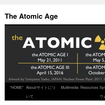
Skip
to
The Atomic Age
content
*HOME*
About/サイトにつ
Multimedia
Resources
Sy
いて
ウ