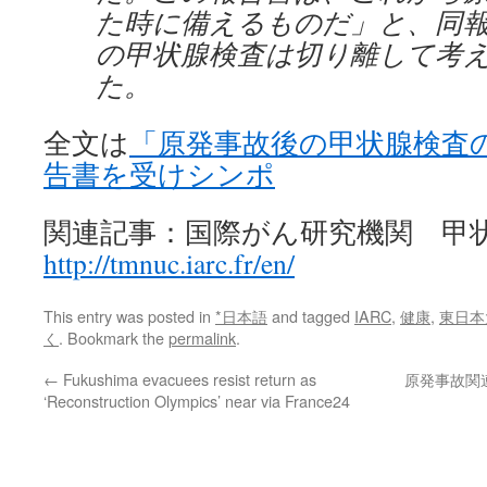
た時に備えるものだ」と、同
の甲状腺検査は切り離して考
た。
全文は
「原発事故後の甲状腺検査の
告書を受けシンポ
関連記事：国際がん研究機関 甲
http://tmnuc.iarc.fr/en/
This entry was posted in
*日本語
and tagged
IARC
,
健康
,
東日本
く
. Bookmark the
permalink
.
←
Fukushima evacuees resist return as
原発事故関
‘Reconstruction Olympics’ near via France24