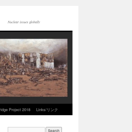
Nuclear issues globally
idge Project 2018
Links/リンク