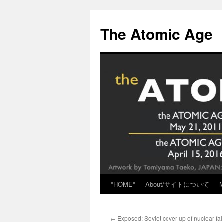
Skip
to
The Atomic Age
content
*HOME*
About/サイトについて
←
Exposed: Soviet cover-up of nuclear fa