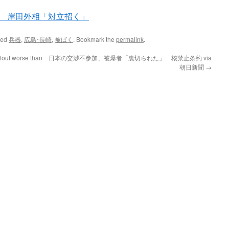
 岸田外相「対立招く」
ged
兵器
,
広島･長崎
,
被ばく
. Bookmark the
permalink
.
llout worse than
日本の交渉不参加、被爆者「裏切られた」 核禁止条約 via
朝日新聞
→