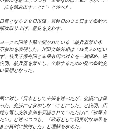
一歩を踏み出すことだ」と述べた。
日目となる２８日以降、最終日の３１日まで条約の
順次取り上げ、意見を交わす。
ヨークの国連本部で開かれている「核兵器禁止条
不参加を表明した。岸田文雄外相は「核兵器のない
ず、核兵器保有国と非保有国の対立を一層深め、逆
説明。核兵器を禁止し、全敗するための発の条約交
い事態となった。
団に対し「日本として主張を述べたが、会議には保
った。交渉には参加しないことにした」と説明。広
繰り返し交渉参加を要請されていただけに「被爆者
たい」と述べつつも、「政府として現実的な結果を
きか真剣に検討した」と理解を求めた。