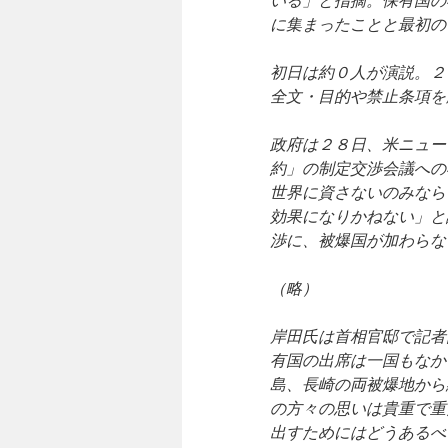
に集まったことと最初の
初日は約０人が演説。２
全文・目的や禁止条項を
政府は２８日、米ニュー
約」の制定交渉会議への
世界に資さないのみなら
効果になりかねない」と
渉に、被爆国が加わらな
（略）
岸田氏は首相官邸で記者
有国の出席は一国もなか
島、長崎の両被爆地から
の方々の思いは貴重で重
出すためにはどうあるべ