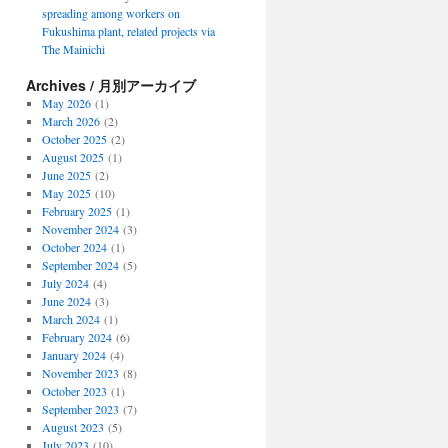
spreading among workers on
Fukushima plant, related projects via
The Mainichi
Archives / 月別アーカイブ
May 2026
(1)
March 2026
(2)
October 2025
(2)
August 2025
(1)
June 2025
(2)
May 2025
(10)
February 2025
(1)
November 2024
(3)
October 2024
(1)
September 2024
(5)
July 2024
(4)
June 2024
(3)
March 2024
(1)
February 2024
(6)
January 2024
(4)
November 2023
(8)
October 2023
(1)
September 2023
(7)
August 2023
(5)
July 2023
(10)