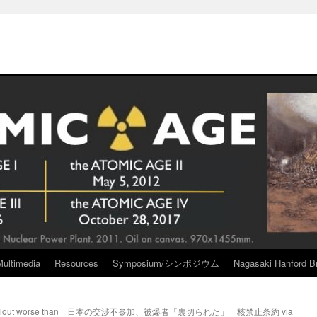
Multimedia
Resources
Symposium/シンポジウム
Nagasaki Hanford Br
llout worse than
日本の交渉不参加、被爆者「裏切られた」 核禁止条約 via