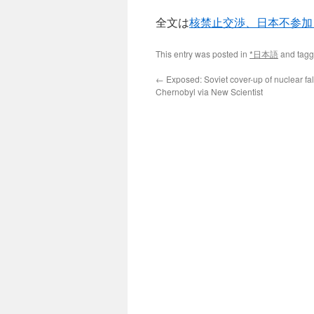
全文は
核禁止交渉、日本不参加
This entry was posted in
*日本語
and tag
←
Exposed: Soviet cover-up of nuclear fa
Chernobyl via New Scientist