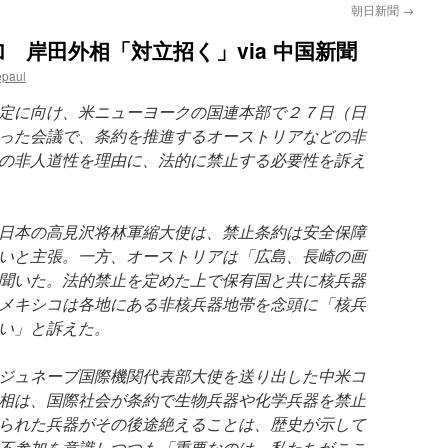
朝日新聞
→
 岸田外相「対立招く」via 中国新聞
epaul
定に向け、米ニューヨークの国連本部で２７日（日
った会議で、条約を推進するオーストリアなどの非
の非人道性を理由に、法的に禁止する必要性を訴え
日本の高見沢将林軍縮大使は、禁止条約は安全保障
いと主張。一方、オーストリアは「広島、長崎の画
聞いた。法的禁止を定めた上で保有国と共に核兵器
メキシコは各地にある非核兵器地帯を念頭に「核兵
い」と訴えた。
ジュネーブ国際機関代表部大使を送り出した中米コ
相は、国際社会が条約で生物兵器や化学兵器を禁止
られた兵器がその後途絶えることは、歴史が示して
不参加を意識しつつも「重要なのは、私たちがここ