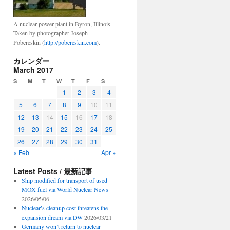
A nuclear power plant in Byron, Illinois.
Taken by photographer Joseph
Pobereskin (
http://pobereskin.com
).
カレンダー
March 2017
S
M
T
W
T
F
S
1
2
3
4
5
6
7
8
9
10
11
12
13
14
15
16
17
18
19
20
21
22
23
24
25
26
27
28
29
30
31
« Feb
Apr »
Latest Posts / 最新記事
Ship modified for transport of used
MOX fuel via World Nuclear News
2026/05/06
Nuclear’s cleanup cost threatens the
expansion dream via DW
2026/03/21
Germany won’t return to nuclear