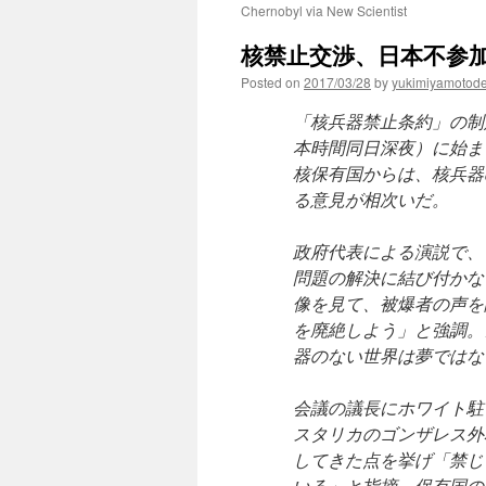
Chernobyl via New Scientist
核禁止交渉、日本不参加
Posted on
2017/03/28
by
yukimiyamotod
「核兵器禁止条約」の制
本時間同日深夜）に始ま
核保有国からは、核兵器
る意見が相次いだ。
政府代表による演説で、
問題の解決に結び付かな
像を見て、被爆者の声を
を廃絶しよう」と強調。
器のない世界は夢ではな
会議の議長にホワイト駐
スタリカのゴンザレス外
してきた点を挙げ「禁じ
いる」と指摘。保有国の