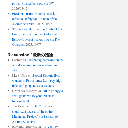
power, chancellor says via DW
2026/03/12
President Trump’s radical attack on
radiation safety via Bulletin of the
Atomic Scientists
2025/10/27
‘It’s Sellafield or nothing’: what life is
like growing up in the shadow of
Europe’s oldest nuclear site via The
Guardian
2025/10/07
Discussion / 最新の議論
Leonsz
on
Combating corrosion in the
world’s aging nuclear reactors via
c&en
Mark Ultra
on
Special Report: Help
wanted in Fukushima: Low pay, high
risks and gangsters via Reuters
Grom Montenegro
on
Duke Energy’s
shell game via Beyond Nuclear
International
Jim Rice
on
Trinity: “The most
significant hazard of the entire
Manhattan Project” via Bulletin of
Atomic Scientists
Barbarra BBonney
on
COVID-19