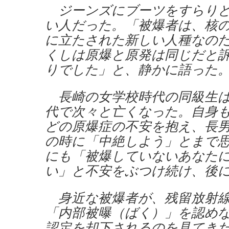
ジーンズにブーツをすらりと
い人だった。「被爆者は、核
に立たされた新しい人種なの
くしは原爆と原発は同じだと
りでした」と、静かに語った
長崎の女学校時代の同級生は
代で次々と亡くなった。自身
どの原爆症の不安を抱え、長
の時に「中絶しよう」とまで
にも「被爆していないあなた
い」と不安をぶつけ続け、後
身近な被爆者が、残留放射線
「内部被曝（ばく）」を認め
認定を却下されるのを見てき