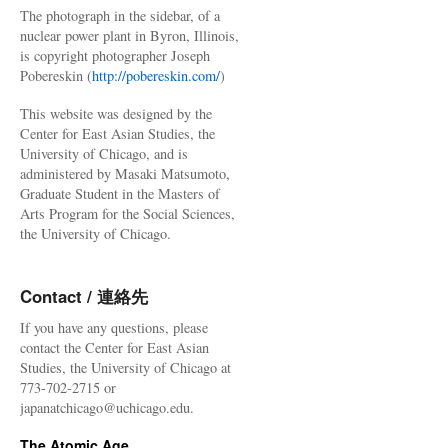
The photograph in the sidebar, of a
nuclear power plant in Byron, Illinois,
is copyright photographer Joseph
Pobereskin (
http://pobereskin.com/
)
This website was designed by the
Center for East Asian Studies, the
University of Chicago, and is
administered by Masaki Matsumoto,
Graduate Student in the Masters of
Arts Program for the Social Sciences,
the University of Chicago.
Contact / 連絡先
If you have any questions, please
contact the Center for East Asian
Studies, the University of Chicago at
773-702-2715 or
japanatchicago@uchicago.edu.
The Atomic Age