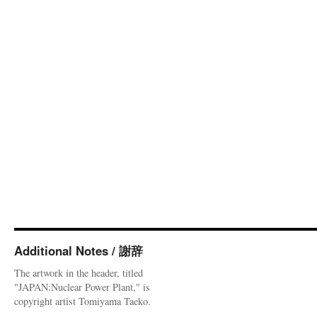
Additional Notes / 謝辞
The artwork in the header, titled
"JAPAN:Nuclear Power Plant," is
copyright artist Tomiyama Taeko.