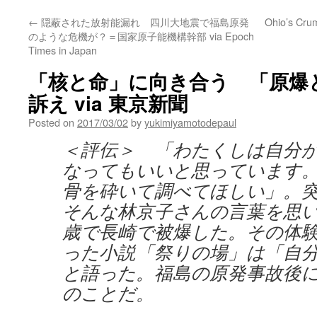
←
隠蔽された放射能漏れ 四川大地震で福島原発
Ohio’s Cr
のような危機が？＝国家原子能機構幹部 via Epoch
Times in Japan
「核と命」に向き合う 「原爆
訴え via 東京新聞
Posted on
2017/03/02
by
yukimiyamotodepaul
＜評伝＞ 「わたくしは自分
なってもいいと思っています
骨を砕いて調べてほしい」。
そんな林京子さんの言葉を思
歳で長崎で被爆した。その体
った小説「祭りの場」は「自
と語った。福島の原発事故後
のことだ。