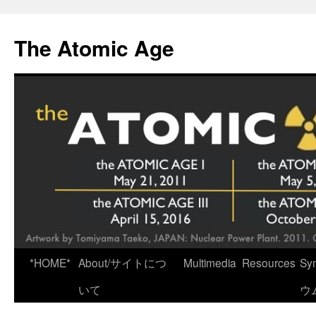
Skip
to
The Atomic Age
content
*HOME*
About/サイトにつ
Multimedia
Resources
Sy
いて
ウ