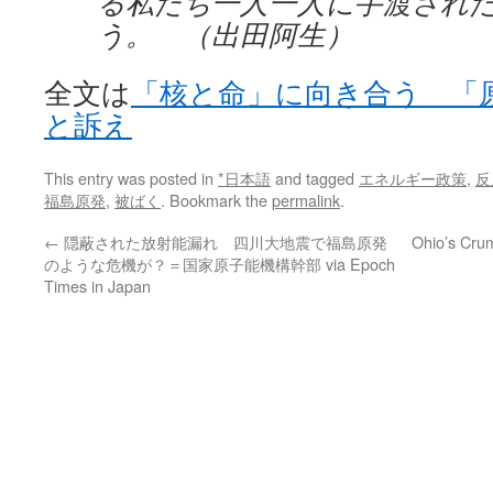
る私たち一人一人に手渡され
う。 （出田阿生）
全文は
「核と命」に向き合う 「
と訴え
This entry was posted in
*日本語
and tagged
エネルギー政策
,
反
福島原発
,
被ばく
. Bookmark the
permalink
.
←
隠蔽された放射能漏れ 四川大地震で福島原発
Ohio’s Cr
のような危機が？＝国家原子能機構幹部 via Epoch
Times in Japan