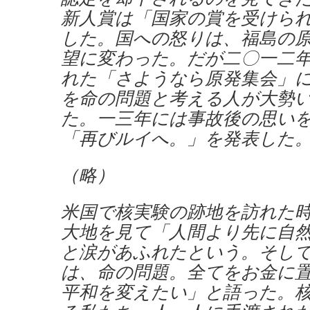
新人賞は「国家の賞を受けら
した。国への怒りは、福島の
望に変わった。だが二〇一二
れた「さようなら原発集会」
を命の問題と考える人が大勢
た。一三年には事故後の思い
「再びルイへ。」を発表した
（略）
米国で核実験の跡地を訪れた
大地を見て「人間より先に自
と涙があふれたという。そし
は、命の問題。全てをお金に
平和を変えたい」と語った。