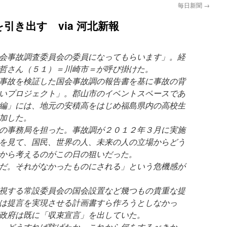
毎日新聞
→
引き出す via 河北新報
会事故調査委員会の委員になってもらいます」。経
哲さん（５１）＝川崎市＝が呼び掛けた。
事故を検証した国会事故調の報告書を基に事故の背
いプロジェクト」。郡山市のイベントスペースであ
編」には、地元の安積高をはじめ福島県内の高校生
加した。
の事務局を担った。事故調が２０１２年３月に実施
を見て、国民、世界の人、未来の人の立場からどう
から考えるのがこの日の狙いだった。
だ。それがなかったものにされる」という危機感が
視する常設委員会の国会設置など幾つもの貴重な提
は提言を実現させる計画書すら作ろうとしなかっ
政府は既に「収束宣言」を出していた。
、どうすれば防げたか。これから何をするべきか。