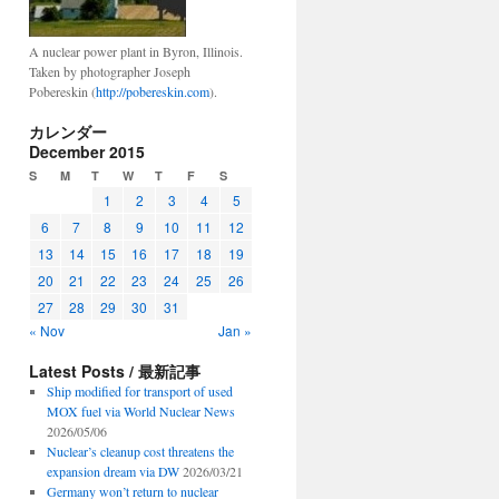
A nuclear power plant in Byron, Illinois.
Taken by photographer Joseph
Pobereskin (
http://pobereskin.com
).
カレンダー
December 2015
S
M
T
W
T
F
S
1
2
3
4
5
6
7
8
9
10
11
12
13
14
15
16
17
18
19
20
21
22
23
24
25
26
27
28
29
30
31
« Nov
Jan »
Latest Posts / 最新記事
Ship modified for transport of used
MOX fuel via World Nuclear News
2026/05/06
Nuclear’s cleanup cost threatens the
expansion dream via DW
2026/03/21
Germany won’t return to nuclear