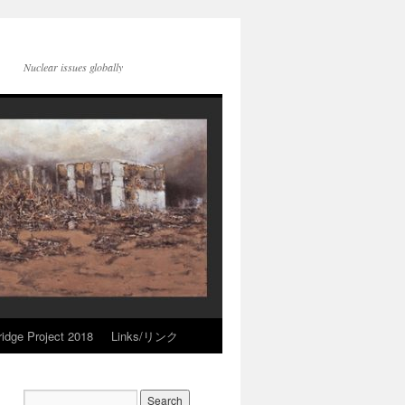
Nuclear issues globally
idge Project 2018
Links/リンク