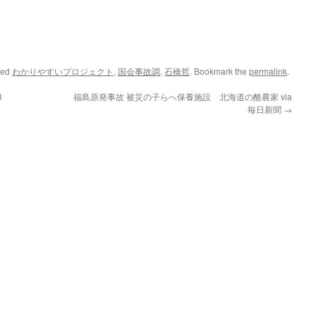
ged
わかりやすいプロジェクト
,
国会事故調
,
石橋哲
. Bookmark the
permalink
.
3
福島原発事故 被災の子らへ保養施設 北海道の酪農家 via
毎日新聞
→