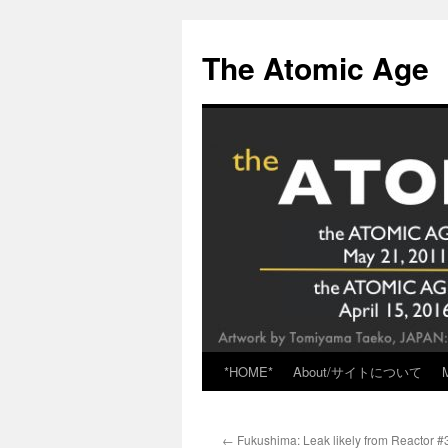
Skip
to
The Atomic Age
content
*HOME*
About/サイトについて
←
Fukushima: Leak likely from Reactor #