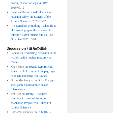
power, chancellor says via DW
2026/03/12
President Trump’s radical attack on
radiation safety via Bulletin of the
Atomic Scientists
2025/10/27
‘It’s Sellafield or nothing’: what life is
like growing up in the shadow of
Europe’s oldest nuclear site via The
Guardian
2025/10/07
Discussion / 最新の議論
Leonsz
on
Combating corrosion in the
world’s aging nuclear reactors via
c&en
Mark Ultra
on
Special Report: Help
wanted in Fukushima: Low pay, high
risks and gangsters via Reuters
Grom Montenegro
on
Duke Energy’s
shell game via Beyond Nuclear
International
Jim Rice
on
Trinity: “The most
significant hazard of the entire
Manhattan Project” via Bulletin of
Atomic Scientists
Barbarra BBonney
on
COVID-19