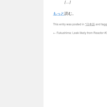
[…]
もっと
読む。
This entry was posted in
*日本語
and tag
←
Fukushima: Leak likely from Reactor #