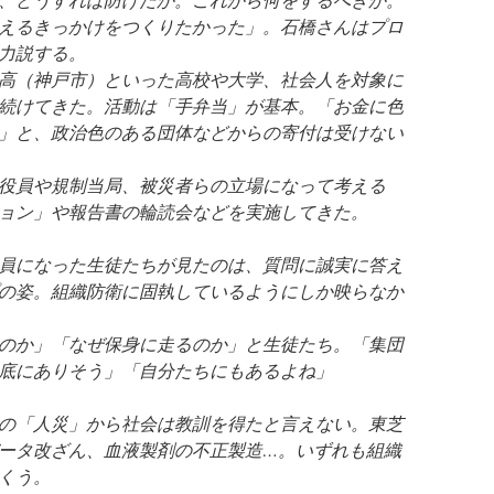
えるきっかけをつくりたかった」。石橋さんはプロ
力説する。
高（神戸市）といった高校や大学、社会人を対象に
続けてきた。活動は「手弁当」が基本。「お金に色
」と、政治色のある団体などからの寄付は受けない
役員や規制当局、被災者らの立場になって考える
ョン」や報告書の輪読会などを実施してきた。
員になった生徒たちが見たのは、質問に誠実に答え
の姿。組織防衛に固執しているようにしか映らなか
のか」「なぜ保身に走るのか」と生徒たち。「集団
底にありそう」「自分たちにもあるよね」
の「人災」から社会は教訓を得たと言えない。東芝
ータ改ざん、血液製剤の不正製造…。いずれも組織
くう。