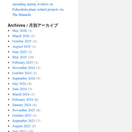
spreading among workers on
Fukushima plant, related projects via
The Mainichi
Archives / 月別アーカイブ
May 2026
(1)
March 2026
(2)
October 2025
(2)
August 2025
(1)
June 2025
(2)
May 2025
(10)
February 2025
(1)
November 2024
(3)
October 2024
(1)
September 2024
(5)
July 2024
(4)
June 2024
(3)
March 2024
(1)
February 2024
(6)
January 2024
(4)
November 2023
(8)
October 2023
(1)
September 2023
(7)
August 2023
(5)
July 2023
(10)