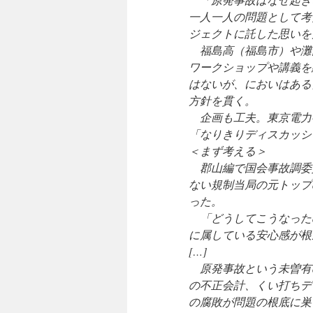
一人一人の問題として考
ジェクトに託した思いを
福島高（福島市）や灘
ワークショップや講義を
はないが、においはある
方針を貫く。
企画も工夫。東京電力
「なりきりディスカッシ
＜まず考える＞
郡山編で国会事故調委
ない規制当局の元トップ
った。
「どうしてこうなった
に属している安心感が根
[…]
原発事故という未曽有
の不正会計、くい打ちデ
の腐敗が問題の根底に巣