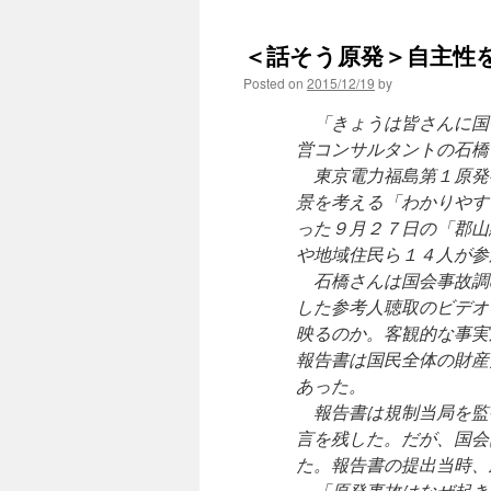
＜話そう原発＞自主性を
Posted on
2015/12/19
by
「きょうは皆さんに国
営コンサルタントの石橋
東京電力福島第１原発
景を考える「わかりやす
った９月２７日の「郡山
や地域住民ら１４人が参
石橋さんは国会事故調
した参考人聴取のビデオ
映るのか。客観的な事実
報告書は国民全体の財産
あった。
報告書は規制当局を監
言を残した。だが、国会
た。報告書の提出当時、
「原発事故はなぜ起き