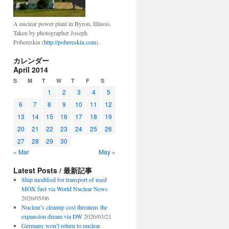
A nuclear power plant in Byron, Illinois.
Taken by photographer Joseph
Pobereskin (
http://pobereskin.com
).
カレンダー
April 2014
S
M
T
W
T
F
S
1
2
3
4
5
6
7
8
9
10
11
12
13
14
15
16
17
18
19
20
21
22
23
24
25
26
27
28
29
30
« Mar
May »
Latest Posts / 最新記事
Ship modified for transport of used
MOX fuel via World Nuclear News
2026/05/06
Nuclear’s cleanup cost threatens the
expansion dream via DW
2026/03/21
Germany won’t return to nuclear