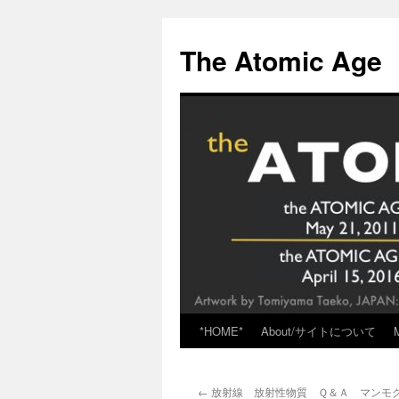
Skip
to
The Atomic Age
content
*HOME*
About/サイトについて
←
放射線 放射性物質 Ｑ＆Ａ マンモ