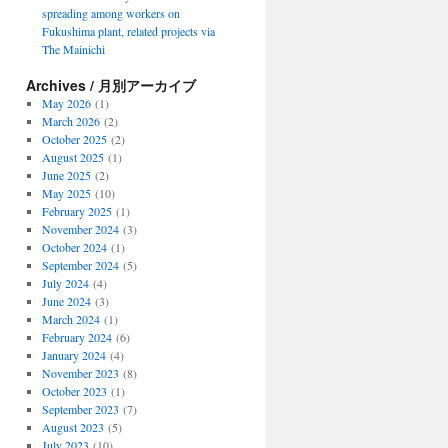
spreading among workers on
Fukushima plant, related projects via
The Mainichi
Archives / 月別アーカイブ
May 2026
(1)
March 2026
(2)
October 2025
(2)
August 2025
(1)
June 2025
(2)
May 2025
(10)
February 2025
(1)
November 2024
(3)
October 2024
(1)
September 2024
(5)
July 2024
(4)
June 2024
(3)
March 2024
(1)
February 2024
(6)
January 2024
(4)
November 2023
(8)
October 2023
(1)
September 2023
(7)
August 2023
(5)
July 2023
(10)