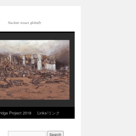
Nuclear issues globally
idge Project 2018
Links/リンク