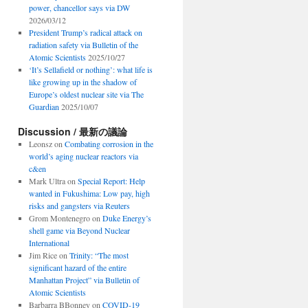
power, chancellor says via DW
2026/03/12
President Trump’s radical attack on
radiation safety via Bulletin of the
Atomic Scientists
2025/10/27
‘It’s Sellafield or nothing’: what life is
like growing up in the shadow of
Europe’s oldest nuclear site via The
Guardian
2025/10/07
Discussion / 最新の議論
Leonsz
on
Combating corrosion in the
world’s aging nuclear reactors via
c&en
Mark Ultra
on
Special Report: Help
wanted in Fukushima: Low pay, high
risks and gangsters via Reuters
Grom Montenegro
on
Duke Energy’s
shell game via Beyond Nuclear
International
Jim Rice
on
Trinity: “The most
significant hazard of the entire
Manhattan Project” via Bulletin of
Atomic Scientists
Barbarra BBonney
on
COVID-19