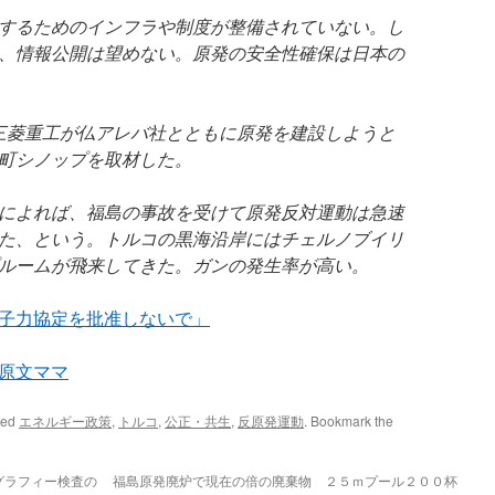
するためのインフラや制度が整備されていない。し
、情報公開は望めない。原発の安全性確保は日本の
三菱重工が仏アレバ社とともに原発を建設しようと
町シノップを取材した。
によれば、福島の事故を受けて原発反対運動は急速
た、という。トルコの黒海沿岸にはチェルノブイリ
ルームが飛来してきた。ガンの発生率が高い。
子力協定を批准しないで」
原文ママ
ged
エネルギー政策
,
トルコ
,
公正・共生
,
反原発運動
. Bookmark the
グラフィー検査の
福島原発廃炉で現在の倍の廃棄物 ２５ｍプール２００杯