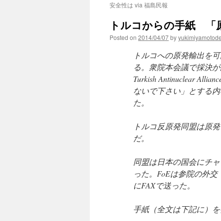
安全性は via 福島民報
トルコからの手紙 「原子
Posted on
2014/04/07
by
yukimiyamotod
トルコへの原発輸出を可
る。衆院本会議で採決が
Turkish Antinucl
ないで下さい」とする内
た。
トルコ反原発同盟は原発
だ。
同盟は日本の国会にチャ
った。FoEは参院の外
にFAXで送った。
手紙（全文は下記に）を