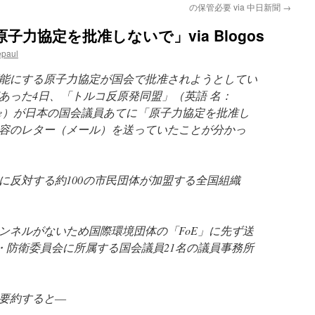
の保管必要 via 中日新聞
→
力協定を批准しないで」via Blogos
epaul
能にする原子力協定が国会で批准されようとしてい
あった4日、「トルコ反原発同盟」（英語 名：
ear Alliance）が日本の国会議員あてに「原子力協定を批准し
容のレター（メール）を送っていたことが分かっ
に反対する約100の市民団体が加盟する全国組織
ンネルがないため国際環境団体の「FoE」に先ず送
交・防衛委員会に所属する国会議員21名の議員事務所
要約すると―