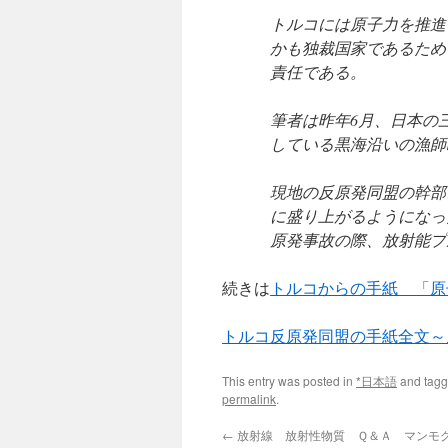
トルコには原子力を推進
かも独裁国家であるため
責任である。
筆者は昨年6月、日本の
している黒海沿いの漁師
現地の反原発同盟の幹部
に盛り上がるようになっ
原発事故の際、放射能プ
続きは
トルコからの手紙 「原
トルコ反原発同盟の手紙全文～
This entry was posted in
*日本語
and tag
permalink
.
←
放射線 放射性物質 Ｑ＆Ａ マンモ