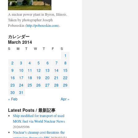
A nuclear power plant in Byron, Illinois.
Taken by photographer Joseph
Pobereskin (
http://pobereskin.com
).
カレンダー
March 2014
S
M
T
W
T
F
S
1
2
3
4
5
6
7
8
9
10
11
12
13
14
15
16
17
18
19
20
21
22
23
24
25
26
27
28
29
30
31
« Feb
Apr »
Latest Posts / 最新記事
Ship modified for transport of used
MOX fuel via World Nuclear News
2026/05/06
Nuclear’s cleanup cost threatens the
expansion dream via DW
2026/03/21