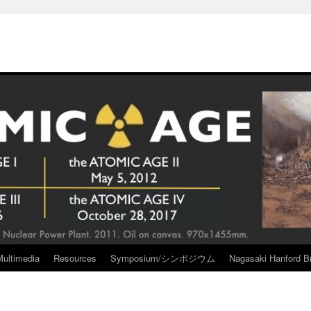
Multimedia
Resources
Symposium/シンポジウム
Nagasaki Hanford Br