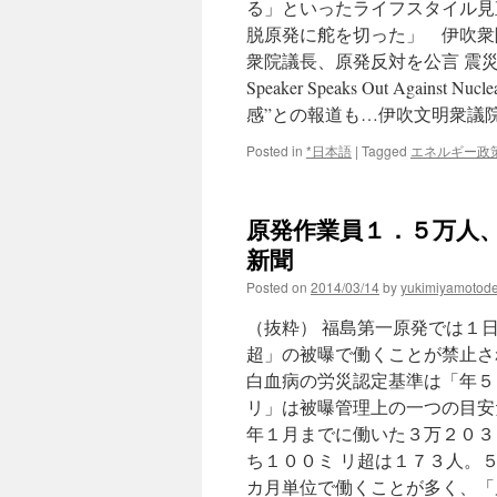
る」といったライフスタイル見
脱原発に舵を切った」 伊吹衆
衆院議長、原発反対を公言 震災
Speaker Speaks Out Against Nu
感”との報道も…伊吹文明衆議院議
Posted in
*日本語
|
Tagged
エネルギー政
原発作業員１．５万人、
新聞
Posted on
2014/03/14
by
yukimiyamotod
（抜粋） 福島第一原発では１
超」の被曝で働くことが禁止さ
白血病の労災認定基準は「年５
リ」は被曝管理上の一つの目安
年１月までに働いた３万２０３
ち１００ミ リ超は１７３人。
カ月単位で働くことが多く、「