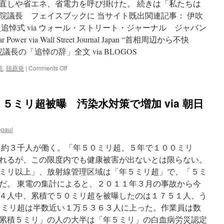
に
直しや省エネ、省電力を呼び掛けた。 続きは「私たちは
関
院議長 フェイスブックに 当サイト既出関連記事： 伊吹
す
追悼式 via ウォール・ストリート・ジャーナル ジャパン
る
質
clear Power via Wall Street Journal Japan “首相周辺から不快
疑
長の「追悼の辞」全文 via BLOGOS
via
新
on
策
,
脱原発
|
Comments Off
党
「私
今
た
は
ち
５ミリ超被曝 汚染水対策で増加 via 朝日
ひ
は
と
脱
り
原
山
epaul
発
本
に
太
日約３千人が働く。「年５０ミリ超、５年で１００ミリ
舵
郎
を
れるが、この限度内でも健康被害が出ないとは限らない。
切
ミリ以上」、放射線管理区域は「年５ミリ超」で、「５ミ
っ
だ。 東電の集計によると、２０１１年３月の事故から今
た」
伊
４人中、累積で５０ミリ超を被曝したのは１７５１人、う
吹
５ミリ超は半数近い１万５３６３人に上った。作業員は数
衆
累積５ミリ」の人の大半は「年５ミリ」の白血病労災認定
院