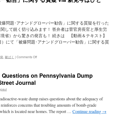
「被爆問題･アナンドグローバー勧告」に関する質疑を行った
に関して鋭く切り込みます！ 答弁者は菅官房長官と厚生労
環境省）から驚きの発言も！ 続きは 【動画＆テキスト】
3日）にて「被爆問題･アナンドグローバー勧告」に関する質
on
発
,
被ばく
|
Comments Off
【動
画
＆
s Questions on Pennsylvania Dump
テ
キ
Street Journal
ス
epaul
ト】
山
radioactive-waste dump raises questions about the adequacy of
本
太
 reinforces concerns that troubling amounts of bomb-grade
郎
, which is located near homes. The report …
Continue reading
→
内