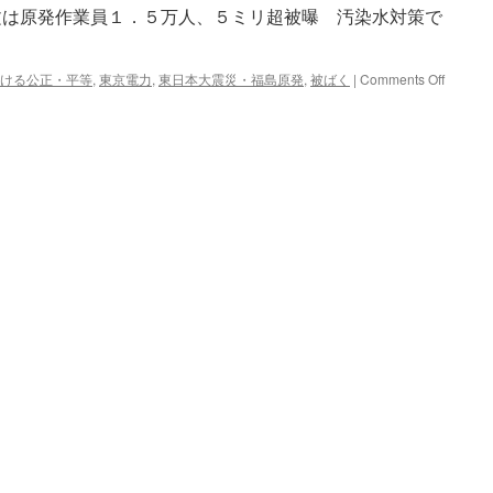
議
文は原発作業員１．５万人、５ミリ超被曝 汚染水対策で
長
フ
ェ
on
ける公正・平等
,
東京電力
,
東日本大震災・福島原発
,
被ばく
|
Comments Off
イ
原
ス
発
ブ
作
ッ
業
ク
員
に
１．
via
５
東
万
京
人、
新
５
聞
ミ
リ
超
被
曝
汚
染
水
対
策