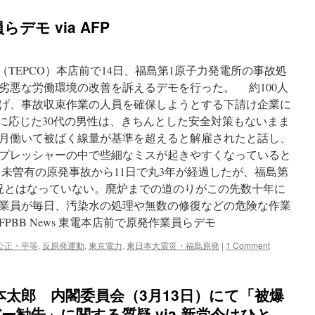
モ via AFP
（TEPCO）本店前で14日、福島第1原子力発電所の事故処
劣悪な労働環境の改善を訴えるデモを行った。 約100人
げ、事故収束作業の人員を確保しようとする下請け企業に
材に応じた30代の男性は、きちんとした安全対策もないまま
月働いて被ばく線量が基準を超えると解雇されたと話し、
プレッシャーの中で些細なミスが起きやすくなっていると
未曽有の原発事故から11日で丸3年が経過したが、福島第
況とはなっていない。廃炉までの道のりがこの先数十年に
業員が毎日、汚染水の処理や無数の修復などの危険な作業
PBB News 東電本店前で原発作業員らデモ
公正・平等
,
反原発運動
,
東京電力
,
東日本大震災・福島原発
|
1 Comment
太郎 内閣委員会（3月13日）にて「被爆
ー勧告」に関する質疑 via 新党今はひと