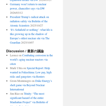
Germany won’t return to nuclear
power, chancellor says via DW
2026/03/12
President Trump’s radical attack on
radiation safety via Bulletin of the
Atomic Scientists
2025/10/27
‘It’s Sellafield or nothing’: what life is
like growing up in the shadow of
Europe’s oldest nuclear site via The
Guardian
2025/10/07
Discussion / 最新の議論
Leonsz
on
Combating corrosion in the
world’s aging nuclear reactors via
c&en
Mark Ultra
on
Special Report: Help
wanted in Fukushima: Low pay, high
risks and gangsters via Reuters
Grom Montenegro
on
Duke Energy’s
shell game via Beyond Nuclear
International
Jim Rice
on
Trinity: “The most
significant hazard of the entire
Manhattan Project” via Bulletin of