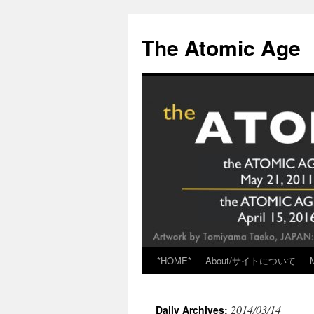
Skip
to
The Atomic Age
content
*HOME*
About/サイトについて
2014/03/14
Daily Archives: