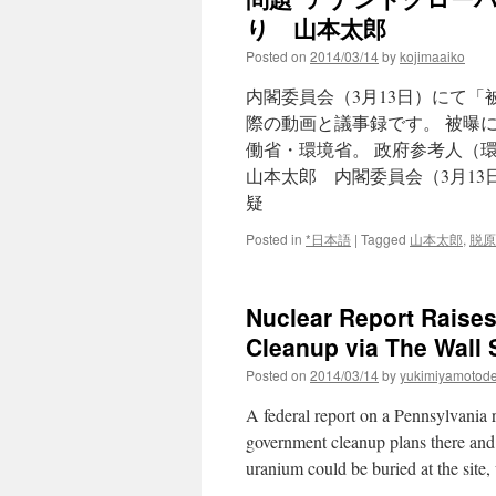
り 山本太郎
Posted on
2014/03/14
by
kojimaaiko
内閣委員会（3月13日）にて
際の動画と議事録です。 被曝
働省・環境省。 政府参考人（
山本太郎 内閣委員会（3月1
疑
Posted in
*日本語
|
Tagged
山本太郎
,
脱原
Nuclear Report Raise
Cleanup via The Wall 
Posted on
2014/03/14
by
yukimiyamotod
A federal report on a Pennsylvania 
government cleanup plans there and
uranium could be buried at the site