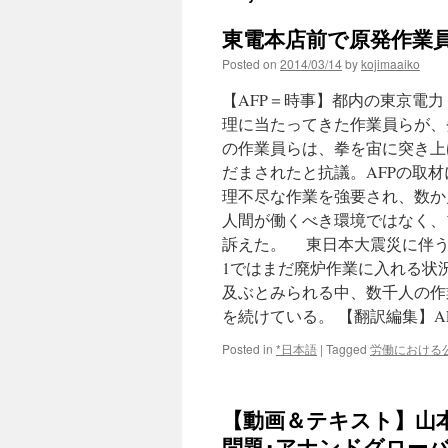
東電本店前で原発作業員らデ
Posted on
2014/03/14
by
kojimaaiko
【AFP＝時事】都内の東京電力
理に当たってきた作業員らが、
の作業員らは、拳を宙に突き上
だまされたと抗議。AFPの取
理不尽な作業を強要され、数か
人間が働くべき環境ではなく、
訴えた。 東日本大震災に伴う
1ではまだ廃炉作業に入れる状
及ぶとみられる中、数千人の作
を続けている。 【翻訳編集】AF
Posted in
*日本語
|
Tagged
労働における
【動画＆テキスト】山本
問題･アナンドグローバ