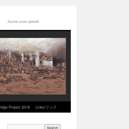
Nuclear issues globally
idge Project 2018
Links/リンク