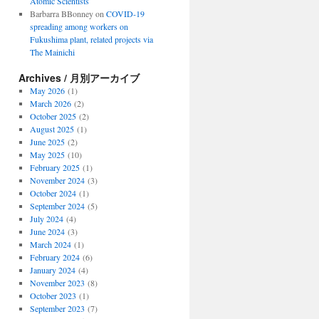
Atomic Scientists
Barbarra BBonney
on
COVID-19
spreading among workers on
Fukushima plant, related projects via
The Mainichi
Archives / 月別アーカイブ
May 2026
(1)
March 2026
(2)
October 2025
(2)
August 2025
(1)
June 2025
(2)
May 2025
(10)
February 2025
(1)
November 2024
(3)
October 2024
(1)
September 2024
(5)
July 2024
(4)
June 2024
(3)
March 2024
(1)
February 2024
(6)
January 2024
(4)
November 2023
(8)
October 2023
(1)
September 2023
(7)