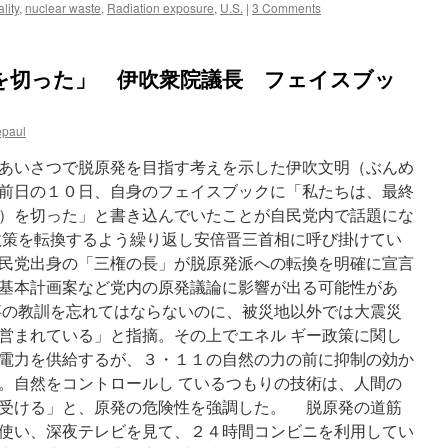
閣
lity
,
nuclear waste
,
Radiation exposure
,
U.S.
|
3 Comments
委
員
会
を切った」 伊吹衆院議長 フェイスブッ
（3
月
13
日）
epaul
に
て
あいさつで脱原発を目指す考えを示した伊吹文明（ぶんめ
「被
前日の１０日、自身のフェイスブックに「私たちは、最終
爆
）を切った」と書き込んでいたことが自民党内で話題にな
問
題･
策を転換するよう繰り返し安倍晋三首相に呼び掛けてい
ア
民党出身の「三権の長」が脱原発派への転換を明確に宣言
ナ
基本計画案など党内の原発議論に影響が出る可能性があ
ン
ド
の教訓を忘れてはならないのに、被災地以外では大震災
グ
営まれている」と指摘。その上でエネル ギー政策に関し
ロ
電力を供給するが、３・１１の自然の力の前に抑制の効か
ー
バ
。自然をコントロールし ているつもりの技術は、人間の
ー
受ける」と、原発の危険性を強調した。 脱原発の道筋
勧
使い、深夜テレビを見て、２４時間コンビニを利用してい
告」