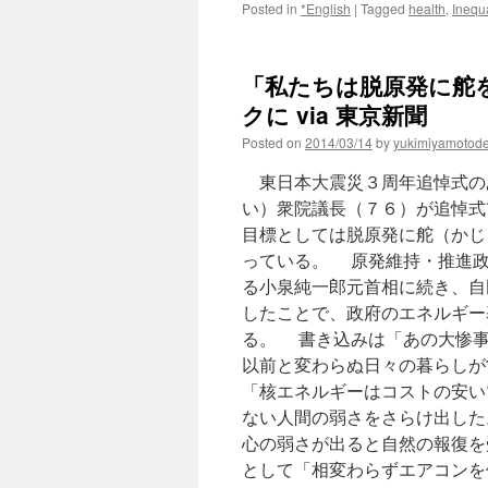
Posted in
*English
|
Tagged
health
,
Inequa
「私たちは脱原発に舵
クに via 東京新聞
Posted on
2014/03/14
by
yukimiyamotod
東日本大震災３周年追悼式の
い）衆院議長（７６）が追悼式
目標としては脱原発に舵（かじ
っている。 原発維持・推進政
る小泉純一郎元首相に続き、自
したことで、政府のエネルギー
る。 書き込みは「あの大惨事
以前と変わらぬ日々の暮らしが
「核エネルギーはコストの安い
ない人間の弱さをさらけ出した
心の弱さが出ると自然の報復を
として「相変わらずエアコンを