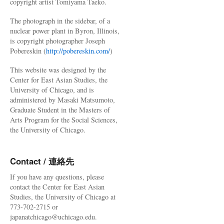
copyright artist Tomiyama Taeko.
The photograph in the sidebar, of a
nuclear power plant in Byron, Illinois,
is copyright photographer Joseph
Pobereskin (
http://pobereskin.com/
)
This website was designed by the
Center for East Asian Studies, the
University of Chicago, and is
administered by Masaki Matsumoto,
Graduate Student in the Masters of
Arts Program for the Social Sciences,
the University of Chicago.
Contact / 連絡先
If you have any questions, please
contact the Center for East Asian
Studies, the University of Chicago at
773-702-2715 or
japanatchicago@uchicago.edu.