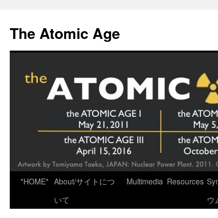
Skip
to
The Atomic Age
content
*HOME*
About/サイトにつ
Multimedia
Resources
Sy
いて
ウ