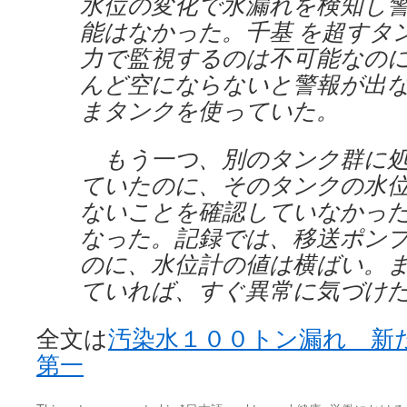
水位の変化で水漏れを検知し
能はなかった。千基 を超すタ
力で監視するのは不可能なの
んど空にならないと警報が出
まタンクを使っていた。
もう一つ、別のタンク群に処
ていたのに、そのタンクの水
ないことを確認していなかっ
なった。記録では、移送ポン
のに、水位計の値は横ばい。
ていれば、すぐ異常に気づけ
全文は
汚染水１００トン漏れ 新
第一