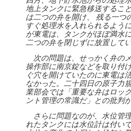
地上タンクに緊急移送するこ
は二つの弁を開け、 残る一つ
すぐ処理水を入れられるよう
が東電は、タンクがほぼ満水
二つの弁を閉じずに放置して
次の問題は、せっかく弁のメ
操作部に南京錠などを取り付
ぐ穴を開けていたのに東電は
なかった。二十四日の原子力
業部会では「重要な弁はロッ
ント管理の常識だ」との批判
さらに問題なのが、水位管理
れたタンクには水位計は付い