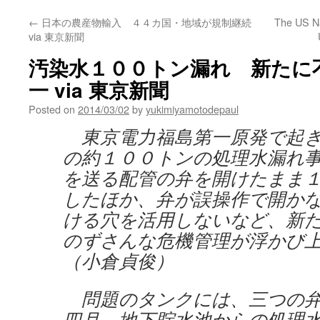
←
日本の農産物輸入 ４４カ国・地域が規制継続
The US Na
via 東京新聞
汚染水１００トン漏れ 新たに
一 via 東京新聞
Posted on
2014/03/02
by
yukimiyamotodepaul
東京電力福島第一原発で起き
の約１００トンの処理水漏れ
を送る配管の弁を開けたまま
したほか、弁が誤操作で開か
ける穴を活用しないなど、新
のずさんな危機管理が浮かび
（小倉貞俊）
問題のタンクには、三つの弁
四月、地下貯水池からの処理