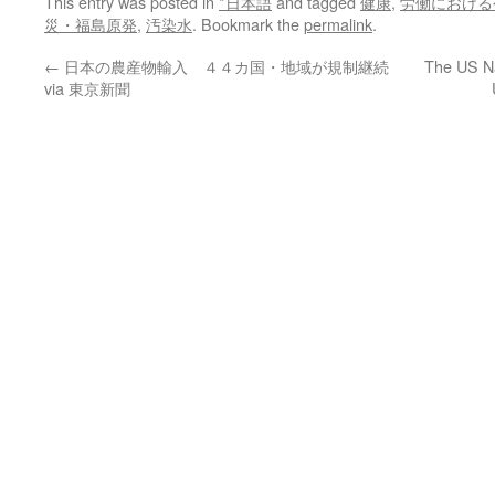
This entry was posted in
*日本語
and tagged
健康
,
労働における
災・福島原発
,
汚染水
. Bookmark the
permalink
.
←
日本の農産物輸入 ４４カ国・地域が規制継続
The US Na
via 東京新聞