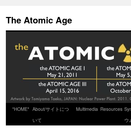
Skip
to
The Atomic Age
content
*HOME*
About/サイトにつ
Multimedia
Resources
Sy
いて
ウ