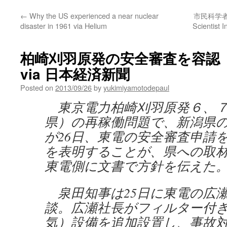
←
Why the US experienced a near nuclear
市民科学者国
disaster in 1961 via Helium
Scientist 
柏崎刈羽原発の安全審査を容認
via 日本経済新聞
Posted on
2013/09/26
by
yukimiyamotodepaul
東京電力柏崎刈羽原発６、７
県）の再稼働問題で、新潟県
が26日、東電の安全審査申請
を表明することが、県への取
東電側に文書で方針を伝えた
泉田知事は25日に東電の広
談。広瀬社長がフィルター付
気）設備を追加設置し、事故