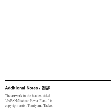
Additional Notes / 謝辞
The artwork in the header, titled
"JAPAN:Nuclear Power Plant," is
copyright artist Tomiyama Taeko.