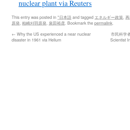
nuclear plant via Reuters
This entry was posted in
*日本語
and tagged
エネルギー政策
,
再
原発
,
柏崎刈羽原発
,
泉田裕彦
. Bookmark the
permalink
.
←
Why the US experienced a near nuclear
市民科学者国
disaster in 1961 via Helium
Scientist 