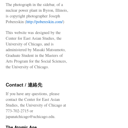
The photograph in the sidebar, of a
nuclear power plant in Byron, Illinois,
is copyright photographer Joseph
Pobereskin (
http://pobereskin.com/
)
This website was designed by the
Center for East Asian Studies, the
University of Chicago, and is
administered by Masaki Matsumoto,
Graduate Student in the Masters of
Arts Program for the Social Sciences,
the University of Chicago.
Contact / 連絡先
If you have any questions, please
contact the Center for East Asian
Studies, the University of Chicago at
773-702-2715 or
japanatchicago@uchicago.edu.
The Atomic Age