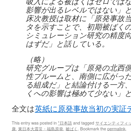
吸入による被ばくはゼロでは
影響が出るレベルではない」
床次教授は取材に「原発事故
タを示すことで、初期被ばく
シミュレーション研究の精度
はずだ」と話している。
（略）
研究グループは「原発の北西
性プルームと、南側に広がっ
る組成だ」と結論付ける一方
くへの影響は極めて少ない」
全文は
英紙に原発事故当初の実証
This entry was posted in
*日本語
and tagged
サイエンティフィ
康
,
東日本大震災・福島原発
,
被ばく
. Bookmark the
permalink
.