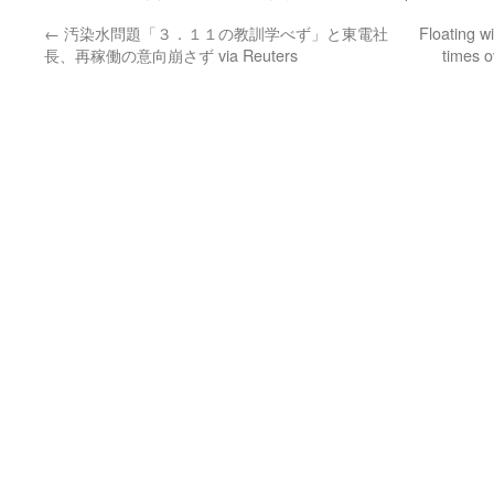
←
汚染水問題「３．１１の教訓学べず」と東電社
Floating w
長、再稼働の意向崩さず via Reuters
times o