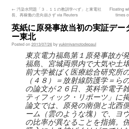
←
汚染水問題「３．１１の教訓学べず」と東電社
Floating w
長、再稼働の意向崩さず via Reuters
times o
英紙に原発事故当初の実証データ発
ー東北
Posted on
2013/07/26
by
yukimiyamotodepaul
東京電力福島第１原発事故が
福島、宮城両県内で大気や土
前大学被ばく医療総合研究所
（４８）＝放射線防護学＝ら
の論文が２６日、英科学電子
ティフィック・リポーツ」に
論文では、原発の南側と北西
ーム（雲のような塊）で、ヨ
の比率が異なることを指摘。