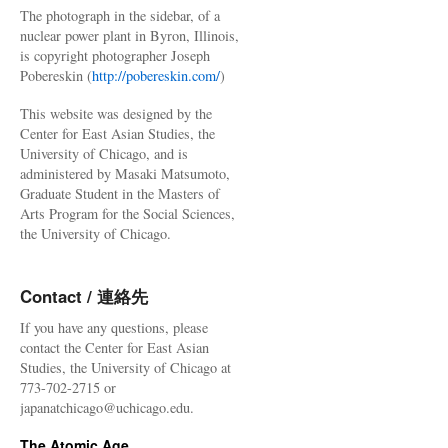
The photograph in the sidebar, of a
nuclear power plant in Byron, Illinois,
is copyright photographer Joseph
Pobereskin (
http://pobereskin.com/
)
This website was designed by the
Center for East Asian Studies, the
University of Chicago, and is
administered by Masaki Matsumoto,
Graduate Student in the Masters of
Arts Program for the Social Sciences,
the University of Chicago.
Contact / 連絡先
If you have any questions, please
contact the Center for East Asian
Studies, the University of Chicago at
773-702-2715 or
japanatchicago@uchicago.edu.
The Atomic Age