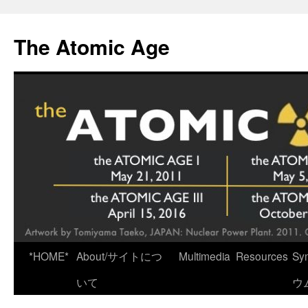
Skip
to
The Atomic Age
content
*HOME*
About/サイトにつ
Multimedia
Resources
Sy
いて
ウ