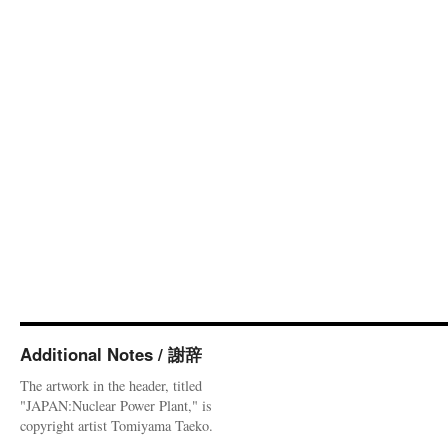
Additional Notes / 謝辞
The artwork in the header, titled
"JAPAN:Nuclear Power Plant," is
copyright artist Tomiyama Taeko.