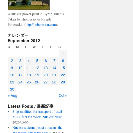
A nuclear power plant in Byron, Illinois.
Taken by photographer Joseph
Pobereskin (
http://pobereskin.com
).
カレンダー
September 2012
S
M
T
W
T
F
S
1
2
3
4
5
6
7
8
9
10
11
12
13
14
15
16
17
18
19
20
21
22
23
24
25
26
27
28
29
30
« Aug
Oct »
Latest Posts / 最新記事
Ship modified for transport of used
MOX fuel via World Nuclear News
2026/05/06
Nuclear’s cleanup cost threatens the
expansion dream via DW
2026/03/21