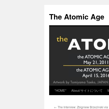
Skip
to
The Atomic Age
content
*HOME*
About/サイトについて
←
The Interview: Zbigniew Brzezinski via