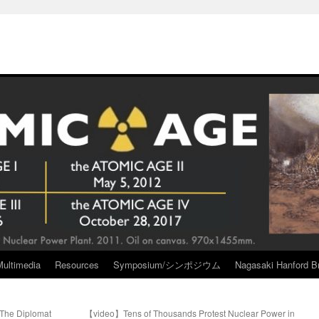
Multimedia
Resources
Symposium/シンポジウム
Nagasaki Hanford Br
 The Diplomat
【video】Tens of Thousands Protest Nuclear Power in