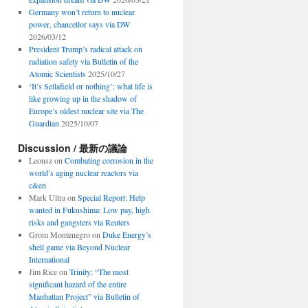
Germany won’t return to nuclear
power, chancellor says via DW
2026/03/12
President Trump’s radical attack on
radiation safety via Bulletin of the
Atomic Scientists
2025/10/27
‘It’s Sellafield or nothing’: what life is
like growing up in the shadow of
Europe’s oldest nuclear site via The
Guardian
2025/10/07
Discussion / 最新の議論
Leonsz
on
Combating corrosion in the
world’s aging nuclear reactors via
c&en
Mark Ultra
on
Special Report: Help
wanted in Fukushima: Low pay, high
risks and gangsters via Reuters
Grom Montenegro
on
Duke Energy’s
shell game via Beyond Nuclear
International
Jim Rice
on
Trinity: “The most
significant hazard of the entire
Manhattan Project” via Bulletin of