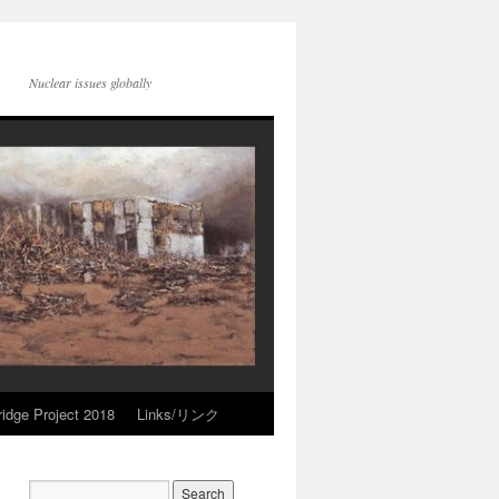
Nuclear issues globally
idge Project 2018
Links/リンク