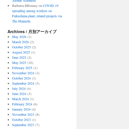
Atomic Scientists
Barbarra BBonney
on
COVID-19
spreading among workers on
Fukushima plant, related projects via
The Mainichi
Archives / 月別アーカイブ
May 2026
(1)
March 2026
(2)
October 2025
(2)
August 2025
(1)
June 2025
(2)
May 2025
(10)
February 2025
(1)
November 2024
(3)
October 2024
(1)
September 2024
(5)
July 2024
(4)
June 2024
(3)
March 2024
(1)
February 2024
(6)
January 2024
(4)
November 2023
(8)
October 2023
(1)
September 2023
(7)