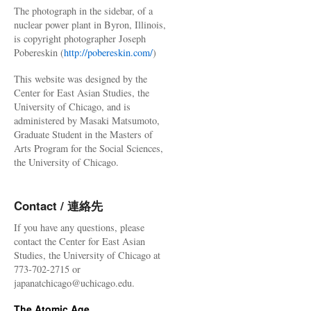
The photograph in the sidebar, of a
nuclear power plant in Byron, Illinois,
is copyright photographer Joseph
Pobereskin (
http://pobereskin.com/
)
This website was designed by the
Center for East Asian Studies, the
University of Chicago, and is
administered by Masaki Matsumoto,
Graduate Student in the Masters of
Arts Program for the Social Sciences,
the University of Chicago.
Contact / 連絡先
If you have any questions, please
contact the Center for East Asian
Studies, the University of Chicago at
773-702-2715 or
japanatchicago@uchicago.edu.
The Atomic Age