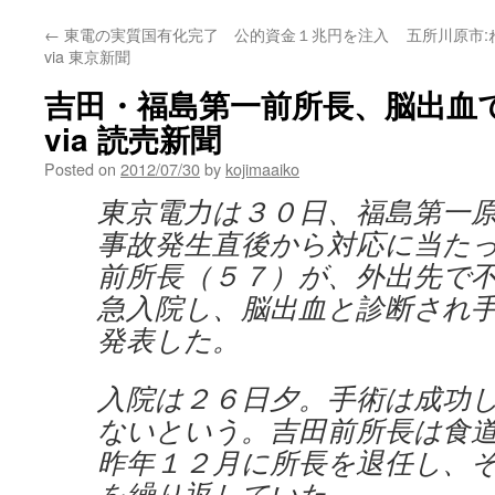
←
東電の実質国有化完了 公的資金１兆円を注入
五所川原市
via 東京新聞
吉田・福島第一前所長、脳出血
via 読売新聞
Posted on
2012/07/30
by
kojimaaiko
東京電力は３０日、福島第一
事故発生直後から対応に当た
前所長（５７）が、外出先で
急入院し、脳出血と診断され
発表した。
入院は２６日夕。手術は成功
ないという。吉田前所長は食
昨年１２月に所長を退任し、
を繰り返していた。