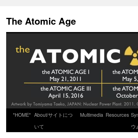
Skip
to
The Atomic Age
content
*HOME*
About/サイトにつ
Multimedia
Resources
Sy
いて
ウ