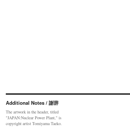
Additional Notes / 謝辞
The artwork in the header, titled
"JAPAN:Nuclear Power Plant," is
copyright artist Tomiyama Taeko.