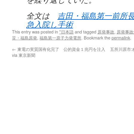
全文は
吉田・福島第一前所
急入院し手術
This entry was posted in
*日本語
and tagged
原発事故
,
原発事故
災・福島原発
,
福島第一原子力発電所
. Bookmark the
permalink
.
←
東電の実質国有化完了 公的資金１兆円を注入
五所川原市
via 東京新聞