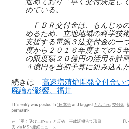
進めており「早く交付決定し
めている。
ＦＢＲ交付金は、もんじゅの
めるため、立地地域の科学技
支援する電源３法交付金の一
度から２０１６年度までの５
の限度額２０億円の活用を計
４億円を当初予算に組み込ん
続きは
高速増殖炉開発交付金い
廃論が影響、福井
This entry was posted in
*日本語
and tagged
もんじゅ
,
交付金
,
permalink
.
←
「重く受け止める」と反省 事故調報告で班目
Fuk
氏 via MSN産経ニュース