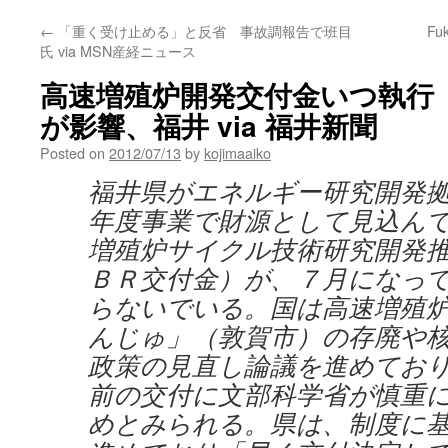
←
「重く受け止める」と反省 事故調報告で班目
Fuk
氏 via MSN産経ニュース
高速増殖炉開発交付金いつ執行
が影響、福井 via 福井新聞
Posted on
2012/07/13
by
kojimaaiko
福井県がエネルギー研究開発
年度事業で財源として見込ん
増殖炉サイクル技術研究開発
ＢＲ交付金）が、７月になっ
らないでいる。国は高速増殖
んじゅ」（敦賀市）の存廃や
政策の見直し論議を進めてお
前の交付に文部科学省が慎重
めとみられる。県は、制度に