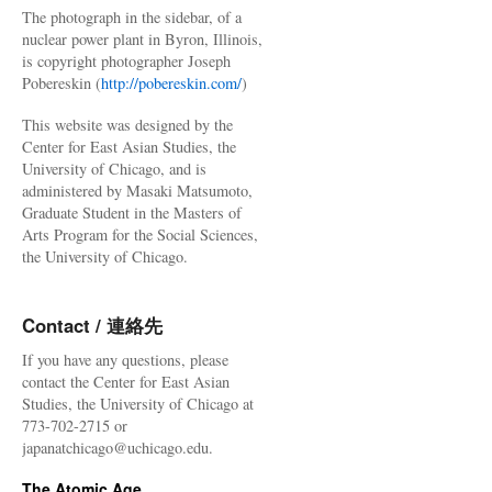
The photograph in the sidebar, of a
nuclear power plant in Byron, Illinois,
is copyright photographer Joseph
Pobereskin (
http://pobereskin.com/
)
This website was designed by the
Center for East Asian Studies, the
University of Chicago, and is
administered by Masaki Matsumoto,
Graduate Student in the Masters of
Arts Program for the Social Sciences,
the University of Chicago.
Contact / 連絡先
If you have any questions, please
contact the Center for East Asian
Studies, the University of Chicago at
773-702-2715 or
japanatchicago@uchicago.edu.
The Atomic Age