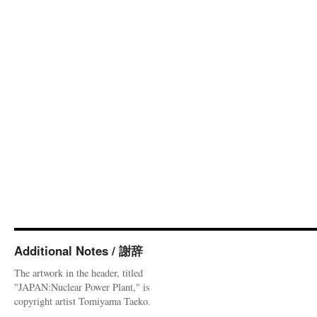
Additional Notes / 謝辞
The artwork in the header, titled
"JAPAN:Nuclear Power Plant," is
copyright artist Tomiyama Taeko.