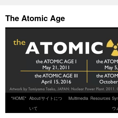
Skip
to
The Atomic Age
content
*HOME*
About/サイトにつ
Multimedia
Resources
Sy
いて
ウ