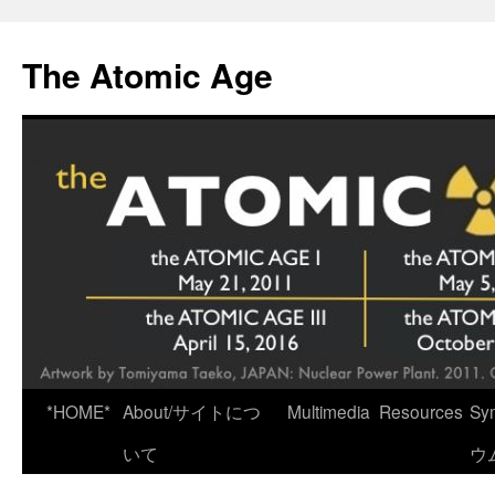
Skip
to
The Atomic Age
content
*HOME*
About/サイトにつ
Multimedia
Resources
Sy
いて
ウ