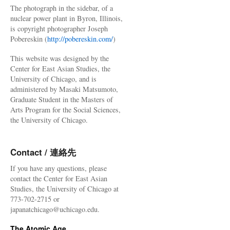
The photograph in the sidebar, of a
nuclear power plant in Byron, Illinois,
is copyright photographer Joseph
Pobereskin (
http://pobereskin.com/
)
This website was designed by the
Center for East Asian Studies, the
University of Chicago, and is
administered by Masaki Matsumoto,
Graduate Student in the Masters of
Arts Program for the Social Sciences,
the University of Chicago.
Contact / 連絡先
If you have any questions, please
contact the Center for East Asian
Studies, the University of Chicago at
773-702-2715 or
japanatchicago@uchicago.edu.
The Atomic Age