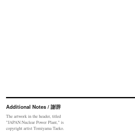
Additional Notes / 謝辞
The artwork in the header, titled
"JAPAN:Nuclear Power Plant," is
copyright artist Tomiyama Taeko.