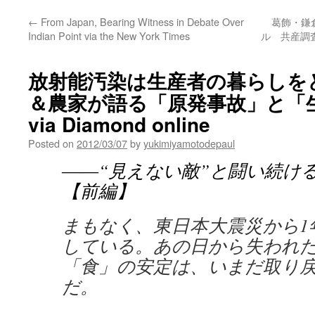
←
From Japan, Bearing Witness in Debate Over
葛飾・鎌
Indian Point via the New York Times
ル 共産調査
放射能汚染は生産者の暮らしを
＆農家が語る「原発事故」と「
via Diamond online
Posted on
2012/03/07
by
yukimiyamotodepaul
――“見えない敵”と闘い続け
【前編】
まもなく、東日本大震災から1
している。あの日から失われ
「食」の安定は、いまだ取り
だ。