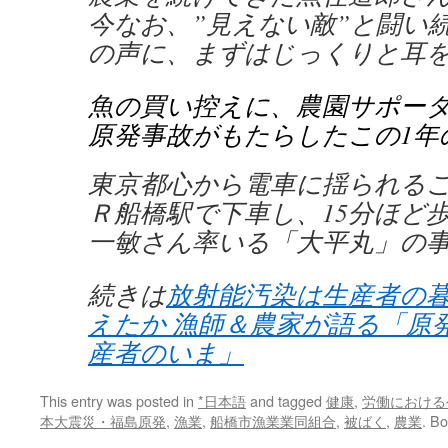
今なお、”見えない敵”と闘い
の声に、まずはじっくりと耳
魚の買い控えに、農園サポー
原発事故がもたらしたこの1年
東京都心から電車に揺られるこ
Ｒ船橋駅で下車し、15分ほど
一敏さん率いる「大平丸」の
続きは
放射能汚染は生産者の
えたか 漁師＆農家が語る「原
産者のいま」
This entry was posted in
*日本語
and tagged
健康
,
労働における
本大震災・福島原発
,
漁業
,
船橋市漁業業同組合
,
被ばく
,
農業
. B