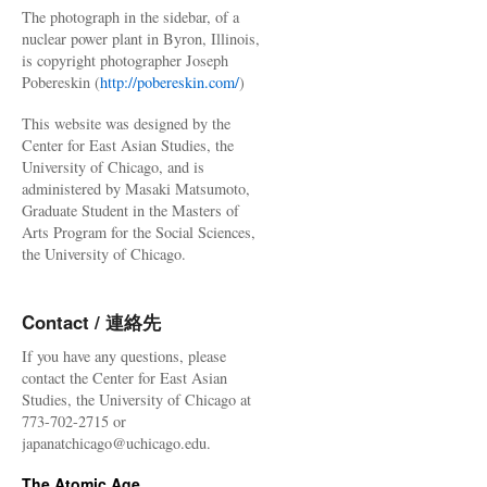
The photograph in the sidebar, of a
nuclear power plant in Byron, Illinois,
is copyright photographer Joseph
Pobereskin (
http://pobereskin.com/
)
This website was designed by the
Center for East Asian Studies, the
University of Chicago, and is
administered by Masaki Matsumoto,
Graduate Student in the Masters of
Arts Program for the Social Sciences,
the University of Chicago.
Contact / 連絡先
If you have any questions, please
contact the Center for East Asian
Studies, the University of Chicago at
773-702-2715 or
japanatchicago@uchicago.edu.
The Atomic Age