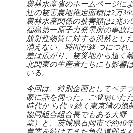
農林水産省のホームページに
連の被害農地推定面積は2万36
農林水産関係の被害額は2兆37
福島第一原子力発電所の事故
放射性物質に対する漠然とし
消えない。時間が経 つにつれ
差は広がり、被災地から遠く
北関東の生産者たちにも影響
いる。
今回は、特別企画としてベテ
家に話を伺った。ご登場いた
時代か ら代々続く東京湾の漁
協同組合組合長でもある大野一
歳）と、茨城県石岡市で約40
農業を続けてきた魚住道郎さん 