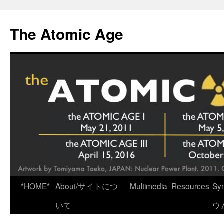
Skip
to
The Atomic Age
content
*HOME*
About/サイトにつ
Multimedia
Resources
Sy
いて
ウ