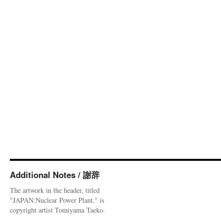
Additional Notes / 謝辞
The artwork in the header, titled
"JAPAN:Nuclear Power Plant," is
copyright artist Tomiyama Taeko.