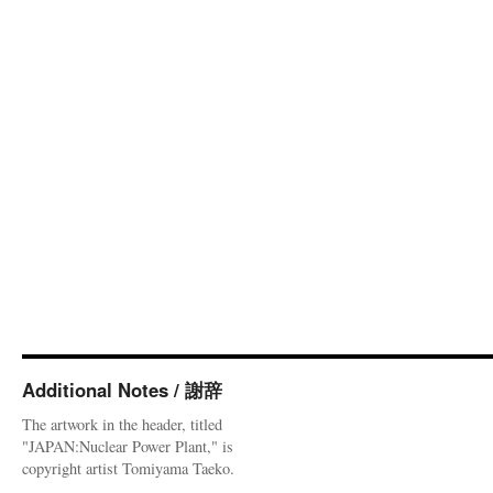
Additional Notes / 謝辞
The artwork in the header, titled
"JAPAN:Nuclear Power Plant," is
copyright artist Tomiyama Taeko.