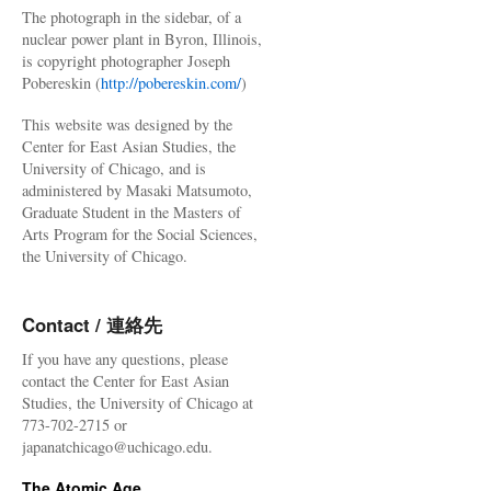
The photograph in the sidebar, of a
nuclear power plant in Byron, Illinois,
is copyright photographer Joseph
Pobereskin (
http://pobereskin.com/
)
This website was designed by the
Center for East Asian Studies, the
University of Chicago, and is
administered by Masaki Matsumoto,
Graduate Student in the Masters of
Arts Program for the Social Sciences,
the University of Chicago.
Contact / 連絡先
If you have any questions, please
contact the Center for East Asian
Studies, the University of Chicago at
773-702-2715 or
japanatchicago@uchicago.edu.
The Atomic Age