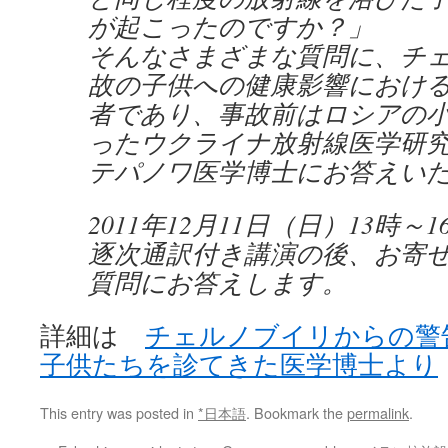
が起こったのですか？」
そんなさまざまな質問に、チ
故の子供への健康影響におけ
者であり、事故前はロシアの
ったウクライナ放射線医学研
テパノワ医学博士にお答えい
2011年12月11日（日）13時～1
逐次通訳付き講演の後、お寄
質問にお答えします。
詳細は
チェルノブイリからの警告
子供たちを診てきた医学博士より
This entry was posted in
*日本語
. Bookmark the
permalink
.