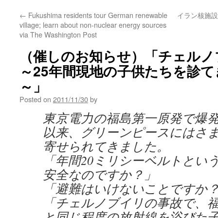
←
Fukushima residents tour German renewable
イラン核施設
village; learn about non-nuclear energy sources
via The Washington Post
（催しのお知らせ）「チェルノ
～25年間現地の子供たちを診
～」
Posted on
2011/11/30
by
東京電力の福島第一原発で爆
以来、グリーンピースにはさ
寄せられてきました。
「年間20ミリシーベルトとい
安全なのですか？」
「避難はいけないことですか
「チェルノブイリの事故で、
と同じ程度の放射線を浴びた