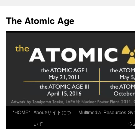
Skip
to
The Atomic Age
content
*HOME*
About/サイトにつ
Multimedia
Resources
Sy
いて
ウ