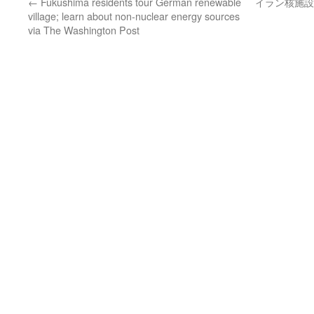
←
Fukushima residents tour German renewable
イラン核施設
village; learn about non-nuclear energy sources
via The Washington Post