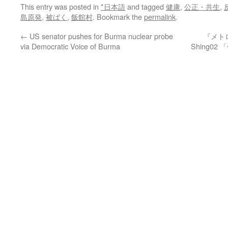
This entry was posted in
*日本語
and tagged
健康
,
公正・共生
,
島原発
,
被ばく
,
飯館村
. Bookmark the
permalink
.
←
US senator pushes for Burma nuclear probe
『メト
via Democratic Voice of Burma
Shing0