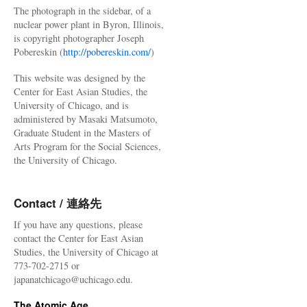
The photograph in the sidebar, of a
nuclear power plant in Byron, Illinois,
is copyright photographer Joseph
Pobereskin (
http://pobereskin.com/
)
This website was designed by the
Center for East Asian Studies, the
University of Chicago, and is
administered by Masaki Matsumoto,
Graduate Student in the Masters of
Arts Program for the Social Sciences,
the University of Chicago.
Contact / 連絡先
If you have any questions, please
contact the Center for East Asian
Studies, the University of Chicago at
773-702-2715 or
japanatchicago@uchicago.edu.
The Atomic Age