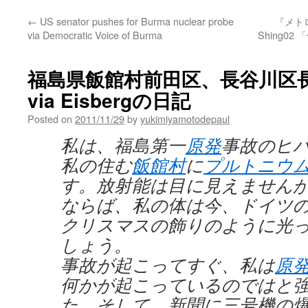
←
US senator pushes for Burma nuclear probe
『メト
via Democratic Voice of Burma
Shing0
福島県飯館村前田区、長谷川区
via Eisbergの日記
Posted on
2011/11/29
by
yukimiyamotodepaul
私は、福島第一
原発
事故のヒ
私の住む
飯館村
に
プルトニウ
す。放射能は目に見えません
ならば、私の体は今、ドイツ
クリスマスの飾りのように光
しょう。
事故が起こってすぐ、私は
原
何かが起こっているのではと
た。そして、新聞に三号機の