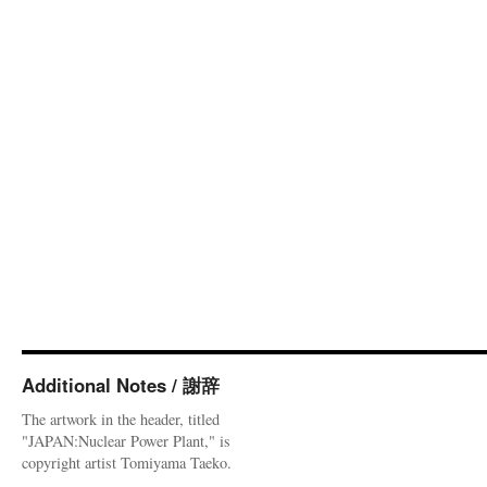
Additional Notes / 謝辞
The artwork in the header, titled
"JAPAN:Nuclear Power Plant," is
copyright artist Tomiyama Taeko.