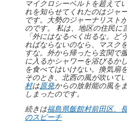
マイクロシーベルトを超えて
れを知らせてくれたのはジャ
です。大勢のジャーナリスト
のです。 私は、地区の住民に
「外にはなるべく出るな。ど
ればならないのなら、マスク
すな。外から帰ったら玄関で服
に入るかシャワーを浴びるか
を食べてはいけない。換気扇
そのとき、北西の風が吹いて
村
は
原発
からの放射能の風を
しまったのです。
続きは
福島県飯館村前田区、
のスピーチ