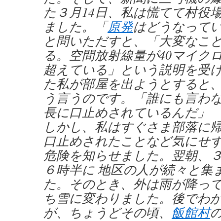
た３月14日、私は慌てて村役
ました。「
原発
はどうなって
と問いただすと、「大変なこ
る。空間放射線量が40マイク
超えている」という説明を受
た私が部屋を出ようとすると
う言うのです。「誰にも言わ
長に口止めされているんだ」
しかし、私はすぐさま部落に
口止めされたことなど気にせ
危険を知らせました。翌朝、３
６時半に 地区の人が続々と集
た。そのとき、外は雨が降っ
ち雪に変わりました。後でわ
が、ちょうどその頃、
飯館村
の