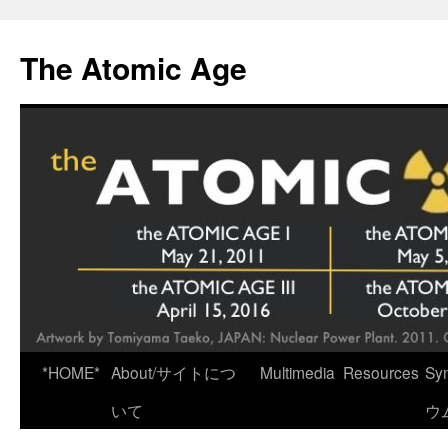
Skip
to
The Atomic Age
content
*HOME*
About/サイトにつ
Multimedia
Resources
Sy
いて
ウ