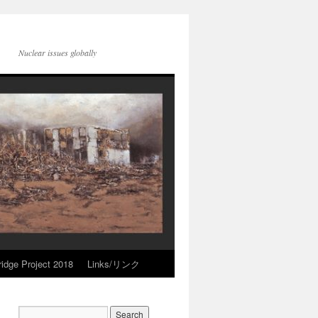
Nuclear issues globally
idge Project 2018
Links/リンク