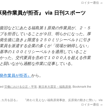
ロイター通信
→
発作業員が拒否』 via 日刊スポーツ
復旧などにあたる福島第１原発の作業員が、２・５
プを拒否していることが９日、明らかになった。厚
発生後に急きょ限度を２５０ミリシーベルトに引き
業員を派遣する企業の多くが「現場が納得しない」
基準の１００ミリシーベルトを適用していること
かった。交代要員を含めて１０００人を超える作業
と闘いながら過酷な作業に従事している。
発作業員が拒否』
から。
ged
労働における公正・平等
,
東日本大震災・福島原発
. Bookmark the
１カ月を語る』
『終わり見えない福島原発事故、反原発の動きに勢い』 via
ロイター通信
→