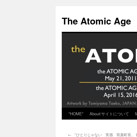
Skip
to
The Atomic Age
content
*HOME*
About/サイトについて
←
『ひとりじゃない 実感 双葉町長、