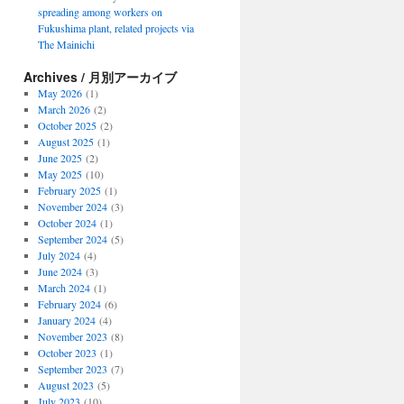
spreading among workers on
Fukushima plant, related projects via
The Mainichi
Archives / 月別アーカイブ
May 2026
(1)
March 2026
(2)
October 2025
(2)
August 2025
(1)
June 2025
(2)
May 2025
(10)
February 2025
(1)
November 2024
(3)
October 2024
(1)
September 2024
(5)
July 2024
(4)
June 2024
(3)
March 2024
(1)
February 2024
(6)
January 2024
(4)
November 2023
(8)
October 2023
(1)
September 2023
(7)
August 2023
(5)
July 2023
(10)