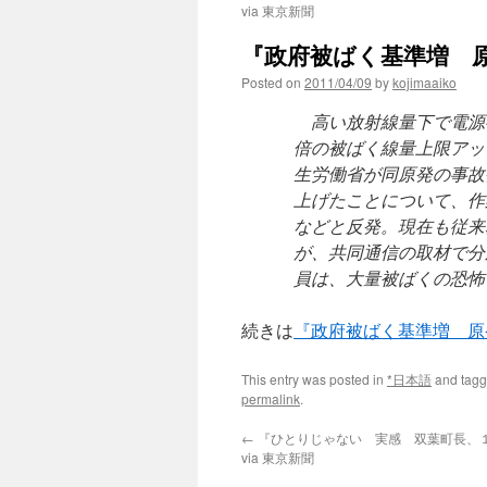
via 東京新聞
『政府被ばく基準増 原
Posted on
2011/04/09
by
kojimaaiko
高い放射線量下で電源
倍の被ばく線量上限アッ
生労働省が同原発の事故
上げたことについて、作
などと反発。現在も従来
が、共同通信の取材で分
員は、大量被ばくの恐怖
続きは
『政府被ばく基準増 原
This entry was posted in
*日本語
and tag
permalink
.
←
『ひとりじゃない 実感 双葉町長、
via 東京新聞