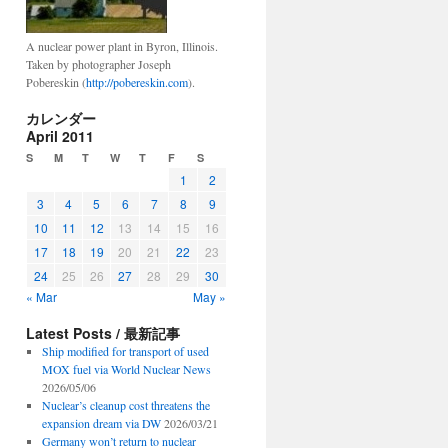
A nuclear power plant in Byron, Illinois.
Taken by photographer Joseph
Pobereskin (
http://pobereskin.com
).
カレンダー
April 2011
S
M
T
W
T
F
S
1
2
3
4
5
6
7
8
9
10
11
12
13
14
15
16
17
18
19
20
21
22
23
24
25
26
27
28
29
30
« Mar
May »
Latest Posts / 最新記事
Ship modified for transport of used
MOX fuel via World Nuclear News
2026/05/06
Nuclear’s cleanup cost threatens the
expansion dream via DW
2026/03/21
Germany won’t return to nuclear