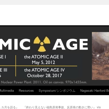
Multimedia
Resources
Symposium/シンポジウム
Nagasaki Hanford Br
１カ月を語る』
『終わり見えない福島原発事故、反原発の動きに勢い』 via