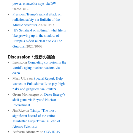
power, chancellor says via DW
2026/03/12
President Trump’s radical attack on
radiation safety via Bulletin of the
Atomic Scientists
2025/10/27
‘It’s Sellafield or nothing’: what life is
like growing up in the shadow of
Europe’s oldest nuclear site via The
Guardian
2025/10/07
Discussion / 最新の議論
Leonsz
on
Combating corrosion in the
world’s aging nuclear reactors via
c&en
Mark Ultra
on
Special Report: Help
wanted in Fukushima: Low pay, high
risks and gangsters via Reuters
Grom Montenegro
on
Duke Energy’s
shell game via Beyond Nuclear
International
Jim Rice
on
Trinity: “The most
significant hazard of the entire
Manhattan Project” via Bulletin of
Atomic Scientists
Barbarra BBonney
on
COVID-19