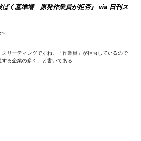
ばく基準増 原発作業員が拒否』 via 日刊ス
ys:
ミスリーディングですね。「作業員」が拒否しているので
遣する企業の多く」と書いてある。