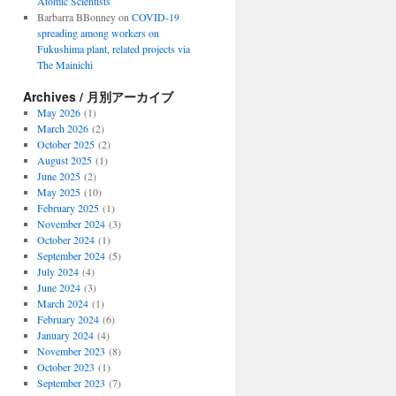
Atomic Scientists
Barbarra BBonney
on
COVID-19
spreading among workers on
Fukushima plant, related projects via
The Mainichi
Archives / 月別アーカイブ
May 2026
(1)
March 2026
(2)
October 2025
(2)
August 2025
(1)
June 2025
(2)
May 2025
(10)
February 2025
(1)
November 2024
(3)
October 2024
(1)
September 2024
(5)
July 2024
(4)
June 2024
(3)
March 2024
(1)
February 2024
(6)
January 2024
(4)
November 2023
(8)
October 2023
(1)
September 2023
(7)