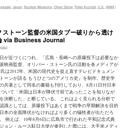
Story”
agasaki
,
Japan
,
Nuclear Weapons
,
Oliver Stone
,
Peter Kuznick
,
U.S.
,
WWII
|
via
Nuclear
Hotseat
？ストーン監督の米国タブー破りから透け
 Business Journal
epaul
記念日が近づくにつれ、「広島・長崎への原爆投下は必要なか
派映画監督、オリバー・ストーン氏の活動を各メディアが
氏は2012年、米国の現代史を捉え直すテレビドキュメン
トーンが語る もうひとつのアメリカ史』を制作。歴史学
の共著として同名の書籍も刊行しており、8月11日付日本
について「米国は日本が降伏寸前であったことを知りなが
を決断した」と断じている。 これはよく見られる分析で
認識としては、原爆投下はあくまで戦争の早期解決を目的
日本の全面降伏がなければより多くの犠牲者が出ただろ
 例えば、10年8月6日に広島市で行われた平和記念式典
ジョン・ルース駐日大使が参列した際には、大手米メディ