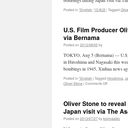
bombings during Japan visit via
Posted in
*English
,
*日本語
|
Tagged
Oliv
U.S. Film Producer Ol
via Bernama
Posted on
2013/08/05
by
TOKYO, Aug 5 (Bernama) — U.S. fil
in Hiroshima and Nagasaki this week
bombings in 1945, Xinhua news ag
Posted in
*English
|
Tagged
Hiroshima
,
J
on
Oliver Stone
|
Comments Off
U.S.
Film
Producer
Oliver Stone to reveal
Oliver
Stone
Japan visit via The A
To
Posted on
2013/07/27
by
kojimaaiko
Meet
Hiroshima