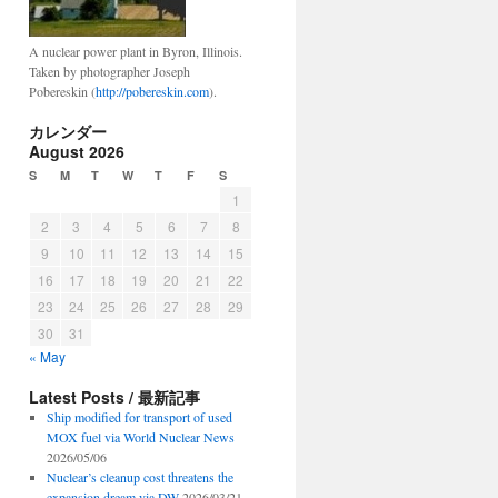
A nuclear power plant in Byron, Illinois.
Taken by photographer Joseph
Pobereskin (
http://pobereskin.com
).
カレンダー
August 2026
S
M
T
W
T
F
S
1
2
3
4
5
6
7
8
9
10
11
12
13
14
15
16
17
18
19
20
21
22
23
24
25
26
27
28
29
30
31
« May
Latest Posts / 最新記事
Ship modified for transport of used
MOX fuel via World Nuclear News
2026/05/06
Nuclear’s cleanup cost threatens the
expansion dream via DW
2026/03/21