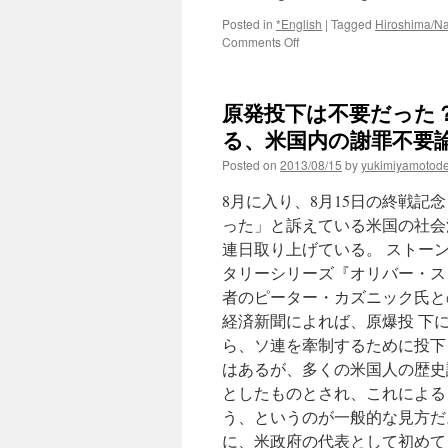
Posted in
*English
|
Tagged
Hiroshima/N
on
Comments Off
The
U.S.
and
原発投下は不要だった
Japan:
Partners
る、米国内の謝罪不要論 via
in
Posted on
2013/08/15
by
yukimiyamotod
Historical
Falsification
8月に入り、8月15日の終戦
via
Huffington
った」と訴えている米国の社会
Post
連日取り上げている。 ストーン
タリーシリーズ『オリバー・ス
者のピーター・カズニック氏と
経済新聞によれば、原爆投 下
ら、ソ連を牽制するために投下
はあるが、多くの米国人の歴史
としたものとされ、これによる
う、というのが一般的な見方だ。
に、米政府の代表として初めて