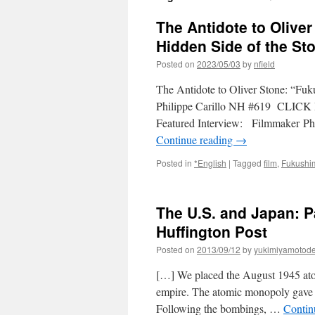
The Antidote to Olive
Hidden Side of the St
Posted on
2023/05/03
by
nfield
The Antidote to Oliver Stone: “Fu
Philippe Carillo NH #619 CLICK 
Featured Interview: Filmmaker Phili
Continue reading
→
Posted in
*English
|
Tagged
film
,
Fukushi
The U.S. and Japan: Pa
Huffington Post
Posted on
2013/09/12
by
yukimiyamotod
[…] We placed the August 1945 atom
empire. The atomic monopoly gave th
Following the bombings, …
Contin