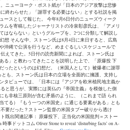
た。ニューヨーク・ポスト紙が「日本のアジア攻撃は悲惨
的に終わらせた」「謝罪する必要はない」とする社説を掲
ュースとして報じた。 今年8月6日付のニューズウィーク
ラムを寄稿したジャーナリストの冷泉彰彦氏は、「アメリ
てはならない」というグループを、2つに分類して解説し
る幻想 そんな中、ストーン氏は8月4日に来日すると、広島
や沖縄で公演を行うなど、めまぐるしいスケジュールで
を伝えてきた。5日付の読売新聞によれば、ストーン氏は
ある」と教わってきたことを説明した上で、「原爆投 下
だったというのは幻想だ。（米国人として）被爆者に謝罪
もっとも、ストーン氏は日本の立場を全面的に擁護、支持し
ンタビューでは、「日本には『アジアを欧米植民地主義か
あると思うが、実際には英仏の『帝国主義』を模倣した側
にも非核三原則が含む矛盾のように、（これまで語 られ
当てる）『もう一つの米国史』に通じる要素がある」とも
は不要だった？ストーン監督の米国タブー破りから透け
イト既出関連記事： 原爆投下、正当化の米国批判＝ストー
 Oliver Stone to reveal ‘disturbing facts’ on A-