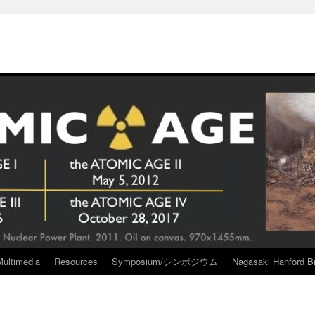
Multimedia
Resources
Symposium/シンポジウム
Nagasaki Hanford Br