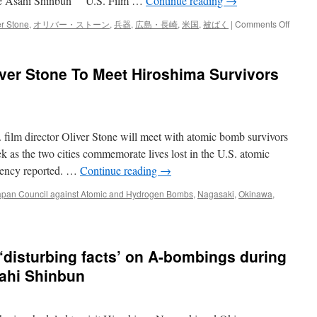
 The Asahi Shinbun U.S. Film …
Continue reading
→
on
er Stone
,
オリバー・ストーン
,
兵器
,
広島・長崎
,
米国
,
被ばく
|
Comments Off
原
発
投
iver Stone To Meet Hiroshima Survivors
下
は
不
要
だ
m director Oliver Stone will meet with atomic bomb survivors
っ
た？
 as the two cities commemorate lives lost in the U.S. atomic
ス
ency reported. …
Continue reading
→
ト
ー
apan Council against Atomic and Hydrogen Bombs
,
Nagasaki
,
Okinawa
,
ン
監
督
の
 ‘disturbing facts’ on A-bombings during
米
国
sahi Shinbun
タ
ブ
ー
破