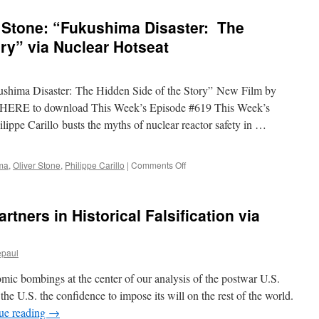
r Stone: “Fukushima Disaster: The
ory” via Nuclear Hotseat
kushima Disaster: The Hidden Side of the Story” New Film by
HERE to download This Week’s Episode #619 This Week’s
ppe Carillo busts the myths of nuclear reactor safety in …
on
ma
,
Oliver Stone
,
Philippe Carillo
|
Comments Off
The
Antidote
to
rtners in Historical Falsification via
Oliver
Stone:
“Fukushima
epaul
Disaster:
The
ic bombings at the center of our analysis of the postwar U.S.
Hidden
Side
e U.S. the confidence to impose its will on the rest of the world.
of
ue reading
→
the