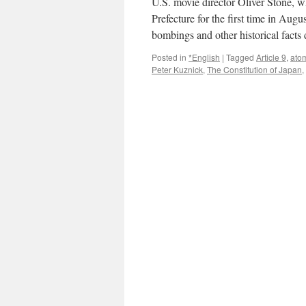
U.S. movie director Oliver Stone, 
Survivors
via
Prefecture for the first time in Augu
Bernama
bombings and other historical facts
Posted in
*English
|
Tagged
Article 9
,
ato
Peter Kuznick
,
The Constitution of Japan
,