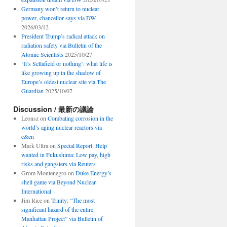
Germany won’t return to nuclear
power, chancellor says via DW
2026/03/12
President Trump’s radical attack on
radiation safety via Bulletin of the
Atomic Scientists
2025/10/27
‘It’s Sellafield or nothing’: what life is
like growing up in the shadow of
Europe’s oldest nuclear site via The
Guardian
2025/10/07
Discussion / 最新の議論
Leonsz
on
Combating corrosion in the
world’s aging nuclear reactors via
c&en
Mark Ultra
on
Special Report: Help
wanted in Fukushima: Low pay, high
risks and gangsters via Reuters
Grom Montenegro
on
Duke Energy’s
shell game via Beyond Nuclear
International
Jim Rice
on
Trinity: “The most
significant hazard of the entire
Manhattan Project” via Bulletin of