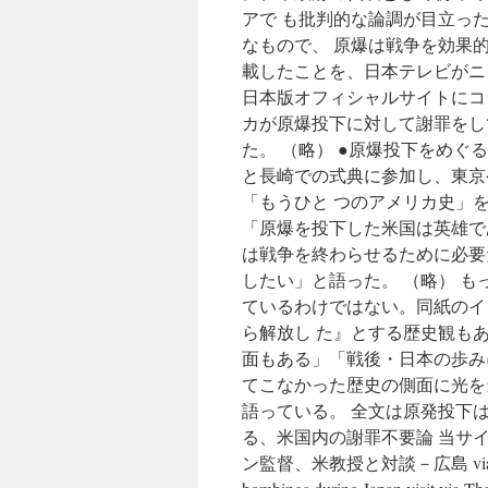
アで も批判的な論調が目立っ
なもので、 原爆は戦争を効果
載したことを、日本テレビがニ
日本版オフィシャルサイトにコ
カが原爆投下に対して謝罪をし
た。 （略） ●原爆投下をめぐ
と長崎での式典に参加し、東京
「もうひと つのアメリカ史」
「原爆を投下した米国は英雄で
は戦争を終わらせるために必要
したい」と語った。 （略） 
ているわけではない。同紙のイ
ら解放し た』とする歴史観も
面もある」「戦後・日本の歩み
てこなかった歴史の側面に光を
語っている。 全文は原発投下
る、米国内の謝罪不要論 当サ
ン監督、米教授と対談－広島 via 時事ドットコム