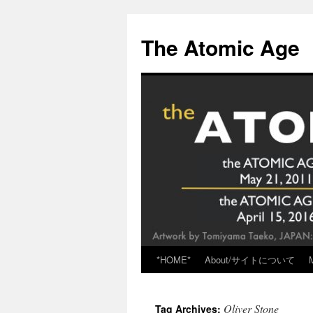
Skip
to
The Atomic Age
content
*HOME*
About/サイトについて
Oliver Stone
Tag Archives: