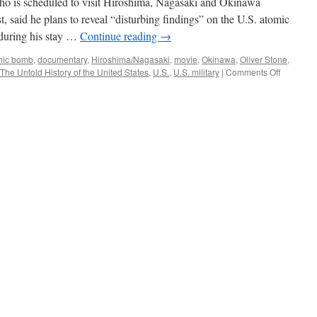
who is scheduled to visit Hiroshima, Nagasaki and Okinawa
り
st, said he plans to reveal “disturbing findings” on the U.S. atomic
か
 during his stay …
Continue reading
→
ら
透
mic bomb
,
documentary
,
Hiroshima/Nagasaki
,
movie
,
Okinawa
,
Oliver Stone
,
け
on
The Untold History of the United States
,
U.S.
,
U.S. military
|
Comments Off
る、
Oliver
米
Stone
国
to
内
reveal
の
‘disturbin
謝
facts’
罪
on
不
A-
要
bombing
論
during
via
Japan
Busine
visit
Journa
via
The
Asahi
Shinbun