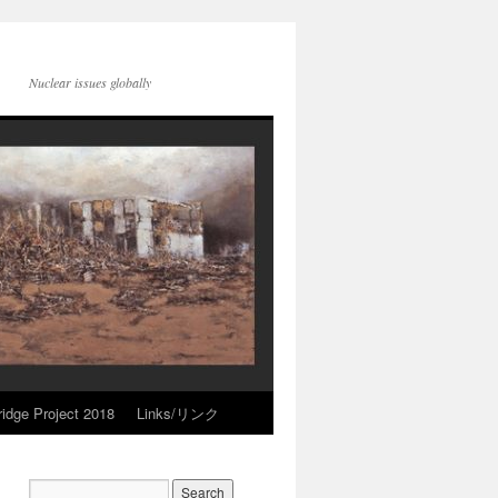
Nuclear issues globally
idge Project 2018
Links/リンク