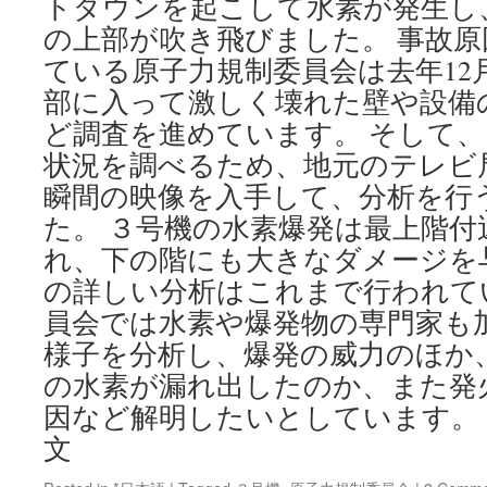
トダウンを起こして水素が発生し
一
の上部が吹き飛びました。 事故
原
ている原子力規制委員会は去年12
発
を
部に入って激しく壊れた壁や設備
歩
ど調査を進めています。 そして
く
via
状況を調べるため、地元のテレビ
朝
瞬間の映像を入手して、分析を行
日
新
た。 ３号機の水素爆発は最上階
聞
れ、下の階にも大きなダメージを
digital
の詳しい分析はこれまで行われて
員会では水素や爆発物の専門家も
様子を分析し、爆発の威力のほか
の水素が漏れ出したのか、また発
因など解明したいとしています。 [
文