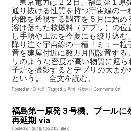
東京電力は２２日、福島第１原
通り抜ける性質を持つ宇宙線の一
内部を透視する調査を５月に始め
溶け落ちた核燃料（デブリ）の位
し手順や工法を今夏にも絞り込む
降り注ぐ宇宙線の一種「ミュー粒
置を建屋付近に数カ月間設置する
リのような密度が高い物質に遮ら
子炉を撮影するとデブリの大まか
という。 全文を読む。
on
Posted in
*日本語
|
Tagged
３号機
,
核燃料
|
Comments Off
福
島
原
福島第一原発３号機、プールに
発
再延期 via
３
号
Posted on
2016/12/22
by
nfield
機