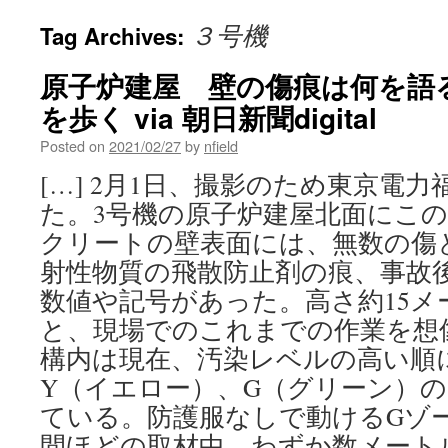
３号機
Tag Archives:
原子炉建屋 壁の傷痕は何を語
を歩く via 朝日新聞digital
Posted on
2021/02/27
by
nfield
[…] 2月1日、撮影のため東京電
た。3号機の原子炉建屋北面にこの
クリートの壁表面には、無数の傷
射性物質の飛散防止剤の痕、事故
数値や記号があった。高さ約15メ
と、現場でのこれまでの作業を
構内は現在、汚染レベルの高い順
Y（イエロー）、G（グリーン）の
ている。防護服なしで動けるGゾ
間ほどの取材中、わずか数メート