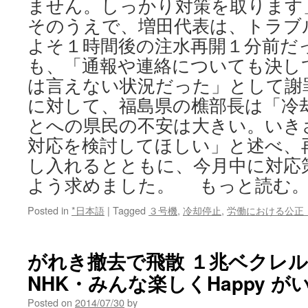
ません。しっかり対策を取ります
そのうえで、増田代表は、トラブ
よそ１時間後の注水再開１分前だ
も、「通報や連絡についても決し
は言えない状況だった」として謝
に対して、福島県の樵部長は「冷
とへの県民の不安は大きい。いき
対応を検討してほしい」と述べ、
し入れるとともに、今月中に対応
よう求めました。 もっと読む
Posted in
*日本語
|
Tagged
３号機
,
冷却停止
,
労働における公正
がれき撤去で飛散 １兆ベクレル超
NHK・みんな楽しくHappy が
Posted on
2014/07/30
by