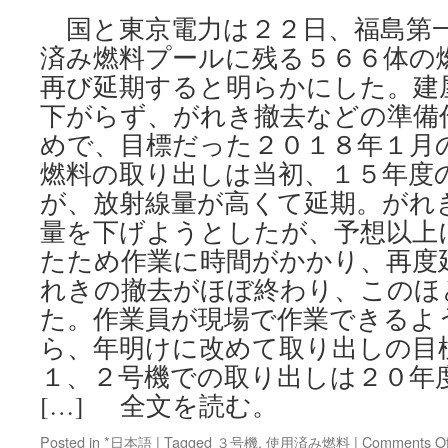
原
国と東京電力は２２日、福島第
子
済み燃料プールに残る５６６体の
炉
を
再び延期すると明らかにした。建
来
下がらず、がれき撤去などの準備
月
調
めで、目標だった２０１８年１月
査
燃料の取り出しは当初、１５年度
東
電、
が、放射線量が高くて延期。がれ
宇
量を下げようとしたが、予想以上
宙
たため作業に時間がかかり、再度
線
で
れきの撤去がほぼ終わり、このほ
内
た。作業員が現場で作業できるよ
部
透
ら、年明けに改めて取り出しの目
視
１、２号機での取り出しは２０年
via
東
[…] 全文を読む。
京
新
Posted in
*日本語
|
Tagged
３号機
,
使用済み燃料
|
Comments Of