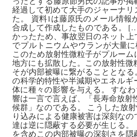
ったとする藤原節男氏の記事が掲
経過して初めて大手のジャーナリ
た。 資料1は藤原氏のメール情報
合成して作成したものである。 […
かったため、事故翌日のネット上
でプルトニウムやウランが大量に
このため放射性微粒子がプルーム
地方にも拡散した。この放射性微
そが内部被曝に繋がることとなる
の科学的特性や半減期やエネルギ
体に種々の影響を与える。 すな
響は一言で言えば、「長寿命放射
候群」なのである。 こうした放
り込みによる健康被害は深刻なの
達は逆に隠蔽する必要が生じる。
を含めこの内部被曝の深刻さを隠