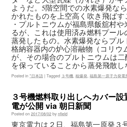
ようだ。5階空間での水素爆発なら
かれたものを上空高く吹き飛ばす
・プルトニウムが福島県飯舘村や
るが、これは使用済み燃料プール
蒸発したもの。水素爆発ならプル
格納容器内の炉心溶融物（コリウ
が、その場合のプルトニウムは二
を保っていることから蒸発飛散しない
Posted in
*日本語
|
Tagged
３号機
,
核爆発
,
福島第一原子力発電
３号機燃料取り出しへカバー設
電が公開 via 朝日新聞
Posted on
2017/08/02
by
nfield
東京電力は２日、福島第一原発３