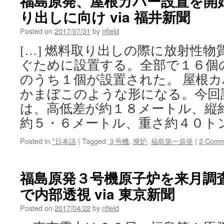
福島原発、屋根カバー設置を開
り出しに向け via 福井新聞
Posted on
2017/07/31
by
nfield
[…] 燃料取り出しの際に放射性
ぐために設置する。全部で１６個
のうち１個が設置された。 屋根
かまぼこのような形になる。今回
は、高低差が約１８メートル、縦
約５・６メートル、重さ約４０トン
Posted in
*日本語
|
Tagged
３号機
,
廃炉
,
福島第一原発
|
2 Comm
福島原発３号機原子炉を来月調
で内部透視 via 東京新聞
Posted on
2017/04/22
by
nfield