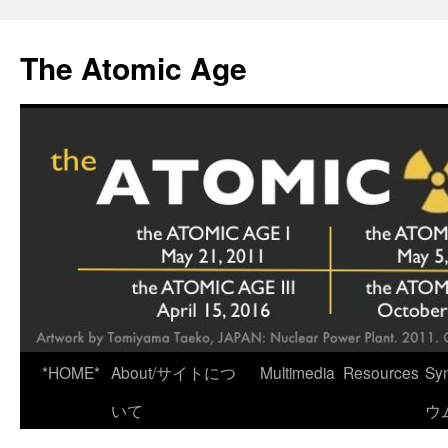
Skip
to
The Atomic Age
content
*HOME*
About/サイトにつ
Multimedia
Resources
Sy
いて
ウ