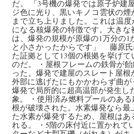
だ。 「3号機の爆発では原子炉建
ジ色に光り、黒いキノコ雲状の煙が
まで立ち上りました。これは温度
になる核爆発の特徴です。大きな
は、爆発の規模が原爆の1万分の1か
と小さかったからです」 藤原氏
た証拠として13個の根拠を挙げて
のだ。 ・屋根フレームの鉄骨が
った。爆発で建屋のスレート屋根
外部に逃げたにもかかわらず曲が
爆発で局所的に超高温部が発生し
象。 ・使用済み燃料プールのあ
根が破壊された。水素爆発なら最
た水素が爆発するため、屋根はあ
れる。 ・5階の床付近に置かれて
ターなど大型瓦礫（がれき）がキ