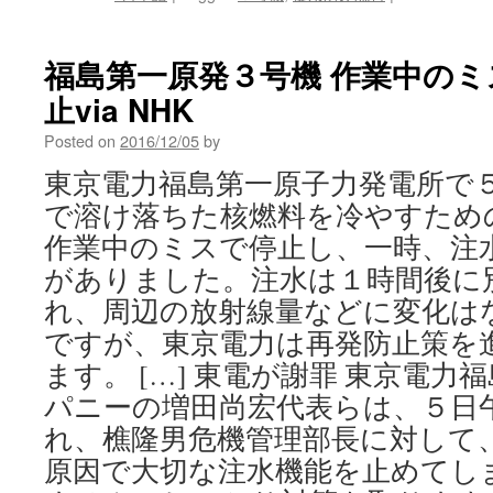
聞
福島第一原発３号機 作業中の
止via NHK
Posted on
2016/12/05
by
東京電力福島第一原子力発電所で
で溶け落ちた核燃料を冷やすため
作業中のミスで停止し、一時、注
がありました。注水は１時間後に
れ、周辺の放射線量などに変化は
ですが、東京電力は再発防止策を
ます。 […] 東電が謝罪 東京電
パニーの増田尚宏代表らは、５日
れ、樵隆男危機管理部長に対して
原因で大切な注水機能を止めてし