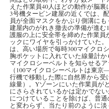
えた作業員40人ほどの動作が脳裏
3号機タービン建屋の近くでは、
員が全面マスクをかぶり側溝にも
建屋内のがれき撤去の準備が進む
護服の上に安全帯を締めた作業員
ックにワイヤを引っかけていた。
は、高い場所で毎時300マイクロ
胸ポケットに入れていた線量計から
マイクロシーベルトを知らせるア
（100マイクロシーベルトは東京
行機で移動した際に自然界から受
線量）。Yゾーンにいた作業員が
にさらされているかは定かでない
につけていることを除けば、普通
と変わらず、当たり前のように淡