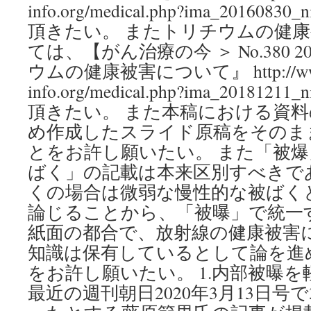
info.org/medical.php?ima_20160
頂きたい。 またトリチウムの健
ては、【がん治療の今 ＞ No.380 2
ウムの健康被害について』 http://ww
info.org/medical.php?ima_20181
頂きたい。 また本稿における資
め作成したスライド原稿をそのま
とをお許し願いたい。 また「被
ばく」の記載は本来区別すべきで
くの場合は微弱な慢性的な被ばく
論じることから、「被曝」で統一
紙面の都合で、放射線の健康被害
知識は保有しているとして論を進
をお許し願いたい。 1.内部被曝
最近の週刊朝日2020年3月13日号