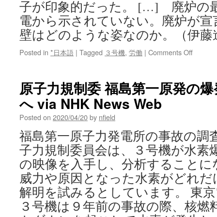
子が印象的だった。 […] 廃炉
電から示されていない。廃炉が宣
壁はどのような姿なのか。（伊藤進
on
Posted in
*日本語
|
Tagged
３号機
,
労働
|
Comments Off
原
子
炉
原子力規制委 福島第一原発の
建
へ via NHK News Web
屋
壁
Posted on
2020/04/20
by
nfield
の
傷
福島第一原子力発電所の事故の調
痕
子力規制委員会は、３号機が水素
は
何
の映像を入手し、分析することに
を
威力や原因となった水素がどれだ
語
る?
解明を試みるとしています。 東
福
３号機は９年前の事故の際、核燃
島
第