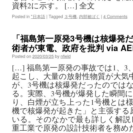
資料2に示す。 […] 全文
Posted in
*日本語
|
Tagged
３号機
,
内部被ばく
|
4 Comments
「福島第一原発3号機は核爆発
術者が東電、政府を批判 via AER
Posted on
2020/03/25
by
nfield
[…] 福島第一原発の事故では1、
起こし、大量の放射性物質が大気
が、3号機は核爆発だったのでは
る。実際、3号機が爆発した瞬間
り、白煙が立ち上った1号機とは様
機で核爆発が起きた」と主張する
いる。そのなかで最も詳しく解説
重工業で原発の設計技術者を務めた