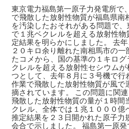
東京電力福島第一原子力発電所で
で飛散した放射性物質が福島県南
を汚染したおそれがある問題で、
で１兆ベクレルを超える放射性物
定結果を明らかにしました。 去
２０キロ余り離れた南相馬市の一
たコメから、国の基準の１キログ
クレルを超える放射性セシウムが
つとして、去年８月に３号機で行
作業で飛散した放射性物質が風で
摘されています。 この問題に関
飛散した放射性物質の量が１時間
クレル、全体では１兆１０００億
推定結果を２３日開かれた原子力
会合で示しました。 福島第一原