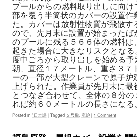
プールからの燃料取り出しに向け
部を覆う半筒状のカバーの設置作
た。カバーは放射性物質が飛散す
ので、先月末に設置が始まったば
のプールに残る５６６体の燃料は
起きた場合に大きなリスクとなる
度中ごろから取り出しを始める予
朝、直径１７メートル、重さ３７
ーの一部が大型クレーンで原子炉
上げられた。作業員が先月末に最
とつなぎ合わせて、全体の８分の
れば約６０メートルの長さになる。 
Posted in
*日本語
|
Tagged
３号機
,
廃炉
|
1 Comment