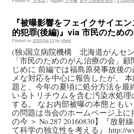
Posted in
*日本語
|
Tagged
３号機
,
原子力規制委員会
|
3 Comme
『被曝影響をフェイクサイエン
的犯罪(後編)』via 市民のた
Posted on
2020/04/13
by
nfield
(独)国立病院機構 北海道がんセ
「市民のためのがん治療の会」
じめに 前編では福島原発事故後
メな対応を中心に報告したが、 
題と、今年の夏頃に処分方法を最
いるトリチウムを含む汚染水処理
する。 なお内部被曝の本態とも
の問題は当会のホームページ上に
の今 ＞ No.287 20160830】
て科学の独立性を考える』 http://www