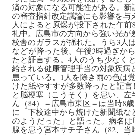
済の対象になる可能性がある。新
の審査指針改定議論にも影響を与え
人によると原爆が投下された午前8
礼中。広島市の方向から強い光が
校舎のガラスが揺れた。うち3人
などが降った後、午後3時過ぎか
たと証言する。4人のうち少なくと
給される健康管理手当の対象疾病
患っている。1人を除き雨の色は
けた紙やすすが多数降ったと証言
と脳梗塞（こうそく）を患い、左
ん（84）＝広島市東区＝は当時8歳
に「下校途中から焼けた新聞紙な
のようだった」と語った。病名は
腺を患う宮本サチ子さん（82、当