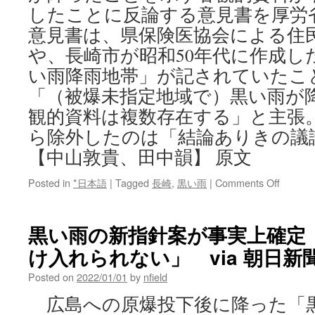
したことに反論する意見書を厚
意見書は、県保険医協会による住
や、長崎市が昭和50年代に作成し
い雨降雨地帯」が記されていたこ
「（被爆未指定地域で）黒い雨が
観的資料は複数存在する」と主張
ら除外したのは「結論ありきの議
【中山敦貴、田中韻】 原文
on
Posted in
*日本語
|
Tagged
長崎
,
黒い雨
|
Comments Off
「広
島
と
黒い雨の新指針案が事実上確定
分
け入れられない」 via 朝日新
断
す
Posted on
2022/01/01
by
nfield
る
内
広島への原爆投下後に降った「
容