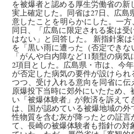
を被爆者と認める厚生労働省の新
だ」
長
実上確定した。同省は27日、広島
崎
意したことを明らかにした。一方
市
長、
同日、「広島に限定される案は受
怒
はない」と回答した。 新指針案
り
あ
を「黒い雨に遭った（否定できな
ら
「がんや白内障など11類型の病
わ
2項目とした。広島県・市は、今年
黒
い
が否定した病気の要件が設けられ
雨
つつ、受け入れる意向を同省に伝
救
済
原爆投下当時に郊外にいたため、
拡
い「被爆体験者」が救済を訴えて
大
via
は、国が認めている被爆地域の外
毎
性物質を含む灰が降ったとの証言
日
新
て、長崎の被爆体験者も指針の対
聞