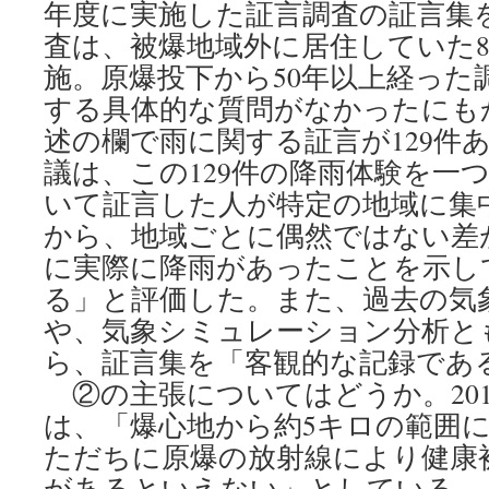
年度に実施した証言調査の証言集
査は、被爆地域外に居住していた8
施。原爆投下から50年以上経った
する具体的な質問がなかったにも
述の欄で雨に関する証言が129件
議は、この129件の降雨体験を一
いて証言した人が特定の地域に集
から、地域ごとに偶然ではない差
に実際に降雨があったことを示し
る」と評価した。また、過去の気
や、気象シミュレーション分析と
ら、証言集を「客観的な記録であ
②の主張についてはどうか。201
は、「爆心地から約5キロの範囲
ただちに原爆の放射線により健康
があるといえない」としている。