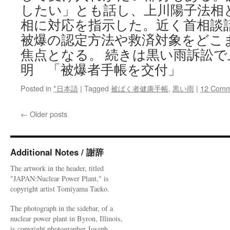
したい」とも話し、上川陽子法相
相に対応を指示した。近く首相談
被爆の認定方法や救済対象をどこ
焦点となる。 続きは黒い雨訴訟で
明 「被爆者手帳を交付」
Posted in
*日本語
|
Tagged
被ばく者健康手帳
,
黒い雨
|
12 Comm
←
Older posts
Additional Notes / 謝辞
The artwork in the header, titled
"JAPAN:Nuclear Power Plant," is
copyright artist Tomiyama Taeko.
The photograph in the sidebar, of a
nuclear power plant in Byron, Illinois,
is copyright photographer Joseph