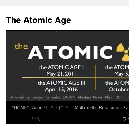
Skip
to
The Atomic Age
content
*HOME*
About/サイトにつ
Multimedia
Resources
Sy
いて
ウ