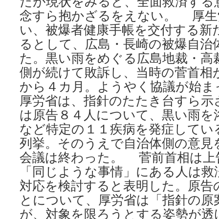
だが現状をみると、全面救済する
念すら抱かざるをえない。 厚生
い、被爆者健康手帳を交付する新
るとして、広島・長崎の被爆自治
た。黒い雨をめぐる広島地裁・高
側が続けて敗訴し、当時の菅首相
から４カ月。ようやく協議が始ま
厚労省は、指針のたたき台すら示
は原告８４人について、黒い雨を
など特定の１１疾病を発症してい
列挙。そのうえで自治体側の意見
会議は終わった。 菅前首相は上
「同じような事情」にある人は救
対応を検討すると表明した。原告
とについて、厚労省は「指針の原
が、対象を限ろうとする姿勢が透