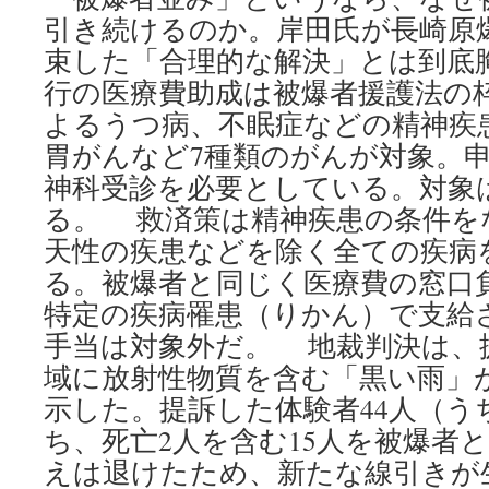
引き続けるのか。岸田氏が長崎原
束した「合理的な解決」とは到底
行の医療費助成は被爆者援護法の
よるうつ病、不眠症などの精神疾
胃がんなど7種類のがんが対象。申
神科受診を必要としている。対象は
る。 救済策は精神疾患の条件を
天性の疾患などを除く全ての疾病
る。被爆者と同じく医療費の窓口
特定の疾病罹患（りかん）で支給
手当は対象外だ。 地裁判決は、
域に放射性物質を含む「黒い雨」
示した。提訴した体験者44人（う
ち、死亡2人を含む15人を被爆者と
えは退けたため、新たな線引きが