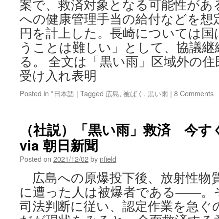
案で、救済対象となる可能性があ
への健康管理手当の給付などを想
円を計上した。長崎については国
うことは難しい」として、協議継
る。 全文は「黒い雨」区域外の住
受け入れ表明
Posted in
*日本語
|
Tagged
広島
,
被ばく
,
黒い雨
|
8 Comments
（社説）「黒い雨」救済 今す
via 朝日新聞
Posted on
2021/12/02
by
nfield
広島への原爆投下後、放射性物
に遭った人は被爆者である――。
司法判断に従い、認定作業を急ぐ