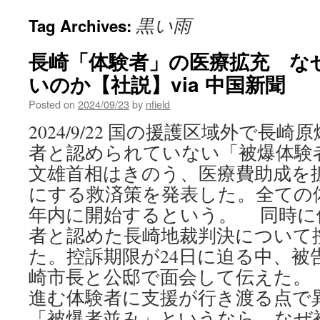
黒い雨
Tag Archives:
長崎「体験者」の医療拡充 な
いのか【社説】via 中国新聞
Posted on
2024/09/23
by
nfield
2024/9/22 国の援護区域外で長
者と認められていない「被爆体験
文雄首相はきのう、医療費助成を
にする救済策を発表した。全ての
年内に開始するという。 同時に
者と認めた長崎地裁判決について
た。控訴期限が24日に迫る中、被
崎市長と公邸で面会して伝えた。
進む体験者に支援が行き渡る点で
「被爆者並み」というなら、なぜ