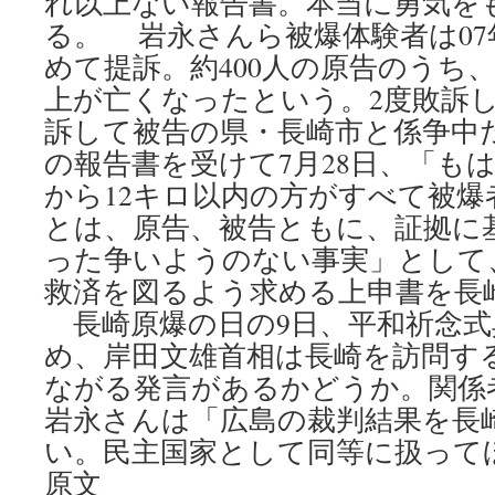
れ以上ない報告書。本当に勇気を
る。 岩永さんら被爆体験者は07
めて提訴。約400人の原告のうち、
上が亡くなったという。2度敗訴し
訴して被告の県・長崎市と係争中
の報告書を受けて7月28日、「も
から12キロ以内の方がすべて被
とは、原告、被告ともに、証拠に
った争いようのない事実」として
救済を図るよう求める上申書を長
長崎原爆の日の9日、平和祈念式
め、岸田文雄首相は長崎を訪問す
ながる発言があるかどうか。関係
岩永さんは「広島の裁判結果を長
い。民主国家として同等に扱って
原文