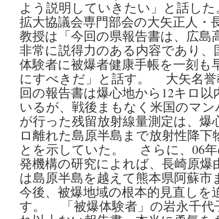
よう説明していきたい」と話した
拡大協議会専門部会の大矢正人・
教授は「今回の県報告書は、広島
非常に説得力のある内容であり、
体験者に被爆者健康手帳を一刻も
にすべきだ」と話す。 大矢名誉
回の報告書は爆心地から12キロ以
いるが、戦後まもなく米国のマン
が行った残留放射線量測定は、爆心
ロ離れた島原半島まで放射性降下
とを示していた。 さらに、06
発機構の研究によれば、長崎原爆
は島原半島を越えて熊本県阿蘇市
今後、被爆地域の根本的見直しを
す。 「被爆体験者」の岩永千代子