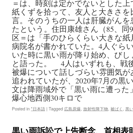
＝は、時刻は定かでないとした上
紙くずを拾って、友人と大きさを
言。そのうちの一人は肝臓がんを
たという。住田康雄さん（85、同
区＝は「手のひらくらい大きな紙
病院名が書かれていた。4人ぐら
いた時に黒い雨が降り始め、びし
と語った。 4人はいずれも、戦
被爆について話しづらい雰囲気が
追われていたが、2020年7月の黒
文は降雨域外で「黒い雨に遭った
爆心地西側30キロで
Posted in
*日本語
|
Tagged
広島原爆
,
放射性降下物
,
被ばく
,
黒
黒い雨訴訟で上告断念、首相表