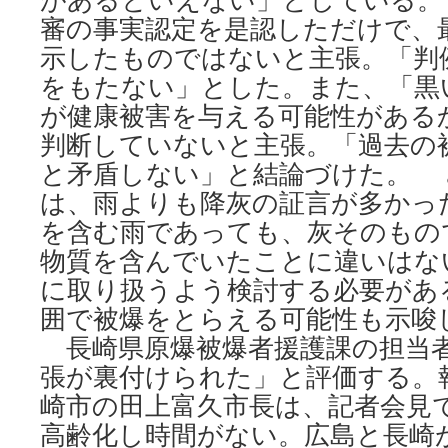
審の事実認定を是認しただけで、
示したものではないと主張。「判
をもたない」とした。また、「黒
が健康被害を与える可能性がある
判断していないと主張。「過去の
と矛盾しない」と結論づけた。 
は、雨よりも降灰の証言が多かっ
を含む雨であっても、灰そのもの
物質を含んでいたことに違いはな
に取り扱うよう検討する必要があ
囲で被爆をとらえる可能性
長崎県原爆被爆者援護課の担当
張が裏付けられた」と評価する。
崎市の田上富久市長は、記者会見
高齢化し時間がない。広島と長崎