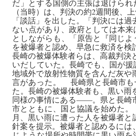
だ」とする国側の主張は退けられ
（当時）は、判決の約2週間後、
「談話」を出した。「判決には過
ない点があり、政府としては本来
としながらも、「原告と『同じよ
を被爆者と認め、早急に救済を
長崎の被爆体験者らは、高裁判決
いだしていた。長崎でも、国が援
地域外で放射性物質を含んだ灰や
言があった。 長崎県と長崎市も
た。長崎の被爆体験者も、黒い雨
同様の事情にある――。県と長崎
市とともに、国と協議を始めた。
月、黒い雨に遭った人を被爆者と
針案を提示。被爆者と認めるには
じような場所や時間帯に黒い雨を