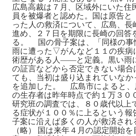
広島高裁は７月、区域外にいた住
員を被爆者と認めた。国は原告と
った人の救済について、広島、長
進め、２７日を期限に長崎の回答
る。 国の骨子案は、「同様の事
雨に遭った▽がんなど１１の疾病
術歴がある人――と定義。黒い雨
の証言などから否定できない場合
ても、当初は盛り込まれていなか
を追加した。 広島市によると、
の生存者は昨年時点で約１万３０
研究班の調査では、８０歳代以上
る症状が１００％に上るという報
子案に沿えば多くの人が救済され
（略） 国は来年４月の認定開始を