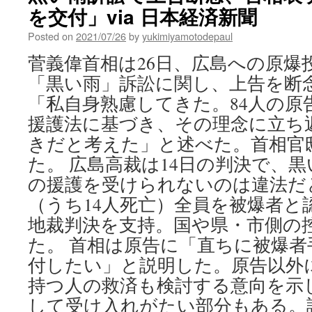
を交付」via 日本経済新聞
Posted on
2021/07/26
by
yukimiyamotodepaul
菅義偉首相は26日、広島への原爆
「黒い雨」訴訟に関し、上告を断
「私自身熟慮してきた。84人の原
援護法に基づき、その理念に立ち
きだと考えた」と述べた。首相官
た。 広島高裁は14日の判決で、
の援護を受けられないのは違法だと
（うち14人死亡）全員を被爆者と
地裁判決を支持。国や県・市側の
た。 首相は原告に「直ちに被爆者
付したい」と説明した。原告以外
持つ人の救済も検討する意向を示
して受け入れがたい部分もある。