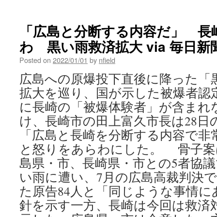
「広島と分断する内容だ」 長
わ 黒い雨救済拡大 via 毎日新
Posted on
2022/01/01
by
nfield
広島への原爆投下直後に降った「
拡大を巡り、国が示した被爆者認
に長崎の「被爆体験者」が含まれ
け、長崎市の田上富久市長は28日
「広島と長崎を分断する内容で非
と怒りをあらわにした。 骨子案
島県・市、長崎県・市との5者協
い雨に遭い、7月の広島高裁判決
た原告84人と「同じような事情に
針を示す一方、長崎は今回は救済