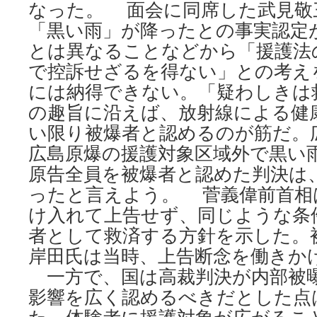
なった。 面会に同席した武見敬
「黒い雨」が降ったとの事実認定
とは異なることなどから「援護法
で控訴せざるを得ない」との考え
には納得できない。「疑わしきは
の趣旨に沿えば、放射線による健
い限り被爆者と認めるのが筋だ。
広島原爆の援護対象区域外で黒い
原告全員を被爆者と認めた判決は
ったと言えよう。 菅義偉前首相
け入れて上告せず、同じような条
者として救済する方針を示した。
岸田氏は当時、上告断念を働きか
一方で、国は高裁判決が内部被
影響を広く認めるべきだとした点