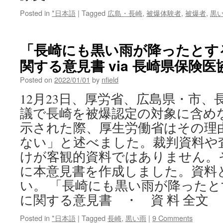
Posted in
*日本語
|
Tagged
広島・長崎
,
被爆体験者
,
被爆者
,
黒
「長崎にも黒い雨が降ったとす
関する意見書 via 長崎県保険医
Posted on
2022/01/01
by
nfield
12月23日、厚労省、広島県・市
議で長崎を被爆認定の対象に含め
示された際、厚生労働省はその理
ない」と述べました。裁判資料や
けが客観的資料ではありません。
に本意見書を作成しました。資料
い。 「長崎にも黒い雨が降った
に関する意見書 ・ 資 料 全文
Posted in
*日本語
|
Tagged
長崎
,
黒い雨
|
9 Comments