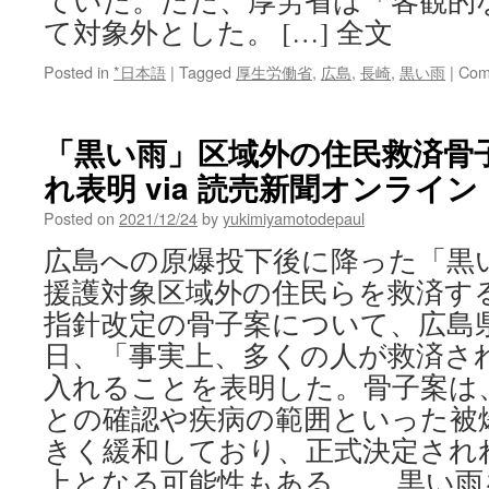
ていた。ただ、厚労省は「客観的
て対象外とした。 […] 全文
Posted in
*日本語
|
Tagged
厚生労働省
,
広島
,
長崎
,
黒い雨
|
Com
「黒い雨」区域外の住民救済骨
れ表明 via 読売新聞オンライン
Posted on
2021/12/24
by
yukimiyamotodepaul
広島への原爆投下後に降った「黒
援護対象区域外の住民らを救済す
指針改定の骨子案について、広島
日、「事実上、多くの人が救済さ
入れることを表明した。骨子案は
との確認や疾病の範囲といった被
きく緩和しており、正式決定され
上となる可能性もある。 黒い雨