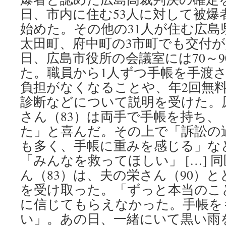
被
日、市内に住む53人に対して被爆
爆
始めた。その他の31人が住む広島
者
と
太田町、府中町の3市町でも交付
認
日、広島市役所の会議室には70～9
め
よ
た。職員から1人ずつ手帳を手渡
via
負担がなくなることや、年2回無
朝
診断などについて説明を受けた。
日
新
さん（83）は両手で手帳を持ち、
聞
た」と喜んだ。その上で「訴訟の
も多く、手帳に重みを感じる」など
「みんなを救ってほしい」 […] 
ん（83）は、夫の栄さん（90）
を受け取った。「ずっと本当のこ
に信じてもらえなかった。手帳を
い」。あの日、一緒にいて黒い雨