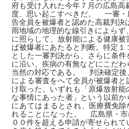
府も受け入れた今年７月の広島高
度、思い起こすべきだ。 一審・
告全員を被爆者と認めた高裁判決
雨地域の地理的な線引きによらず
に照らして、放射能による健康被
ば被爆者にあたると判断。特定１
とした一審判決から、さらに条件
に沿い、疾病の有無などにこだわ
当然の対応である。 判決確定後
による審査をへて全員が被爆者と
け取った。いずれも「原爆放射能
な事情にあった者」という以前か
にあてはまるとされ、医療費免除
れることになった。 広島県・市
００件を超える申請が寄せられて