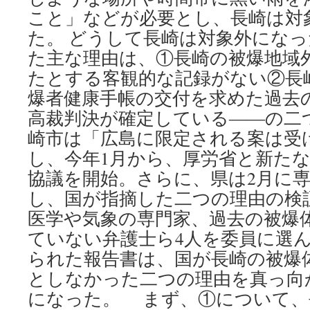
こと」などが必要とし、長崎は対
た。 どうして長崎は対象外にな
た主な理由は、①長崎の被爆地域
たとする客観的な記録がない②長
爆者健康手帳の交付を求めた過去
高裁判決が確定している――の二
崎市は「広島に限定される案は受
し、今年1月から、厚労省と新た
協議を開始。さらに、県は2月に
し、国が指摘した二つの理由の検
医学や気象の専門家、過去の被爆
ていない弁護士ら4人を委員に選ん
られた報告書は、国が長崎の被爆
としなかった二つの理由を真っ向
になった。 まず、①について、長