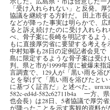
示した。広島県・市は合意した一
「受け入れられない」と反発。厚
協議を継続する方針だ。 田上市
などが降った事実は明らかで、広
ると訴え続けたのに受け入れられ
べ、骨子案に長崎を明記するよう
もに直接厚労省に要望する考えを
中村知事も28日の定例記者会見で
島に限定するような骨子案は受け
判。県と市が1999年度に被爆未
言調査で、129人が「黒い雨を浴
とを挙げて「黒い雨を浴びたとい
に基づく証言だ」と述べた。urn:uuid:1b
582c-ed4d-582c62711b4a
也会長）は28日、5者協議で厚労
が降ったことを示す客観的資料が