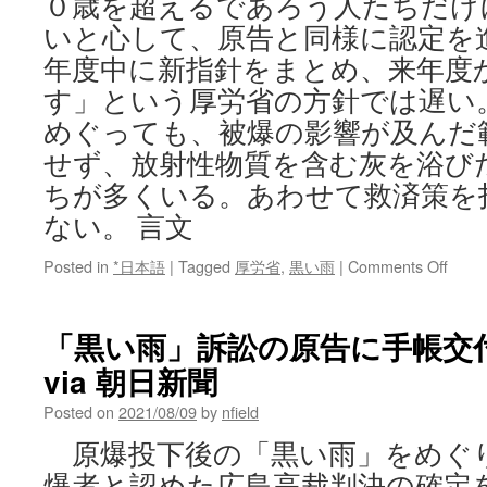
０歳を超えるであろう人たちだけ
いと心して、原告と同様に認定を
年度中に新指針をまとめ、来年度
す」という厚労省の方針では遅い
めぐっても、被爆の影響が及んだ
せず、放射性物質を含む灰を浴び
ちが多くいる。あわせて救済策を
ない。 言文
on
Posted in
*日本語
|
Tagged
厚労省
,
黒い雨
|
Comments Off
（社
説）
「黒
「黒い雨」訴訟の原告に手帳交
い
via 朝日新聞
雨」
救
Posted on
2021/08/09
by
nfield
済
今
原爆投下後の「黒い雨」をめぐり
す
爆者と認めた広島高裁判決の確定
ぐ