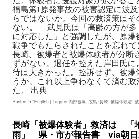
た。体験者に援護対象が広がるこ
福島第1原発事故の被害認定に波
らではないか。今回の救済策はそ
ない。 武見氏は「高齢の方が多
に対応した」と強調したが、原爆
戦争でもたらされたことを忘れて
長崎、被爆者と被爆体験者が分断
ずがない。退任を控えた岸田氏に
待は大きかった。控訴せず、被爆
うか、これ以上争わなくて済む政
た。 出典
Posted in
*English
|
Tagged
内部被曝
,
広島･長崎
,
被爆体験者
,
被
長崎「被爆体験者」救済は 「
雨」 県・市が報告書 via朝