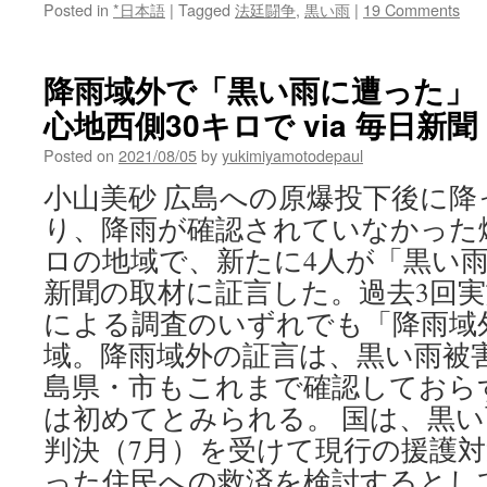
Posted in
*日本語
|
Tagged
法廷闘争
,
黒い雨
|
19 Comments
降雨域外で「黒い雨に遭った」
心地西側30キロで via 毎日新聞
Posted on
2021/08/05
by
yukimiyamotodepaul
小山美砂 広島への原爆投下後に降
り、降雨が確認されていなかった爆
ロの地域で、新たに4人が「黒い
新聞の取材に証言した。過去3回
による調査のいずれでも「降雨域
域。降雨域外の証言は、黒い雨被
島県・市もこれまで確認しておら
は初めてとみられる。 国は、黒
判決（7月）を受けて現行の援護
った住民への救済を検討するとし