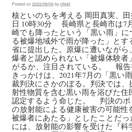
Posted on
2022/08/09
by
nfield
核といのちを考える 岡田真実、田井
日 10時30分 長崎県と長崎市は
崎でも降ったという「黒い雨」に
る被爆地域外で雨が降った」とす
省に提出した。原爆に遭いながら
爆者と認められない「被爆体験者
がるか、注目されている。 報告
きっかけは、2021年7月の「黒い
裁判決にさかのぼる。判決では、
射性物質を含む黒い雨を浴びた住民
認定するよう命じた。 判決のポ
の放射能による健康被害の可能性
被爆者にあたる」としたことだっ
には、放射能の影響を受けた『科