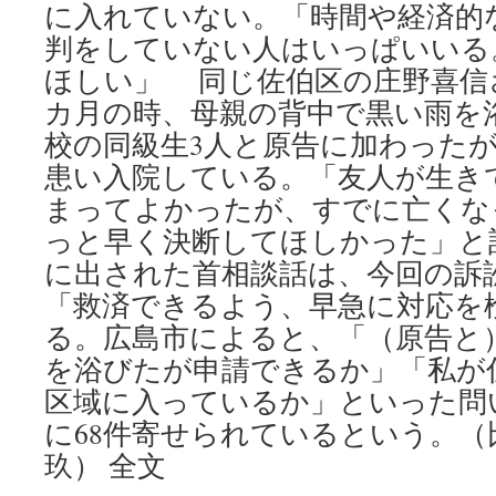
に入れていない。「時間や経済的
判をしていない人はいっぱいいる
ほしい」 同じ佐伯区の庄野喜信さ
カ月の時、母親の背中で黒い雨を
校の同級生3人と原告に加わったが
患い入院している。「友人が生き
まってよかったが、すでに亡くな
っと早く決断してほしかった」と話
に出された首相談話は、今回の訴
「救済できるよう、早急に対応を
る。広島市によると、「（原告と
を浴びたが申請できるか」「私が
区域に入っているか」といった問
に68件寄せられているという。（
玖） 全文