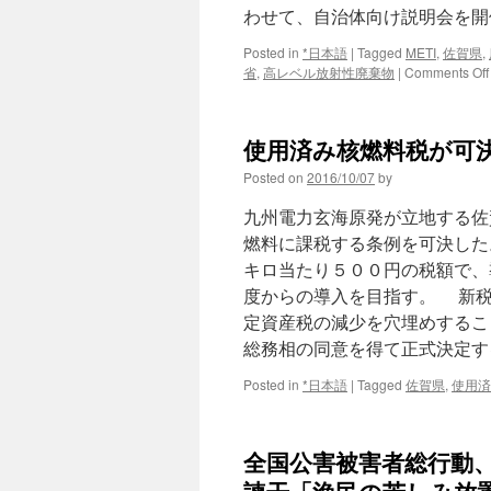
わせて、自治体向け説明会を開
Posted in
*日本語
|
Tagged
METI
,
佐賀県
,
省
,
高レベル放射性廃棄物
|
Comments Off
使用済み核燃料税が可決
Posted on
2016/10/07
by
九州電力玄海原発が立地する佐
燃料に課税する条例を可決した
キロ当たり５００円の税額で、
度からの導入を目指す。 新税
定資産税の減少を穴埋めするこ
総務相の同意を得て正式決定する
Posted in
*日本語
|
Tagged
佐賀県
,
使用済
全国公害被害者総行動