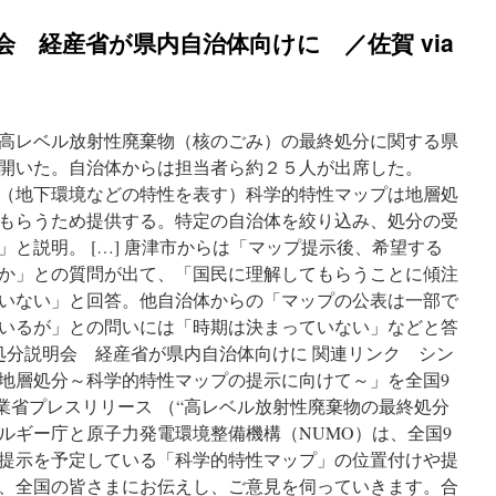
会 経産省が県内自治体向けに ／佐賀 via
高レベル放射性廃棄物（核のごみ）の最終処分に関する県
で開いた。自治体からは担当者ら約２５人が出席した。
（地下環境などの特性を表す）科学的特性マップは地層処
もらうため提供する。特定の自治体を絞り込み、処分の受
と説明。 […] 唐津市からは「マップ提示後、希望する
か」との質問が出て、「国民に理解してもらうことに傾注
いない」と回答。他自治体からの「マップの公表は一部で
いるが」との問いには「時期は決まっていない」などと答
終処分説明会 経産省が県内自治体向けに 関連リンク シン
地層処分～科学的特性マップの提示に向けて～」を全国9
産業省プレスリリース （“高レベル放射性廃棄物の最終処分
ルギー庁と原子力発電環境整備機構（NUMO）は、全国9
提示を予定している「科学的特性マップ」の位置付けや提
、全国の皆さまにお伝えし、ご意見を伺っていきます。合