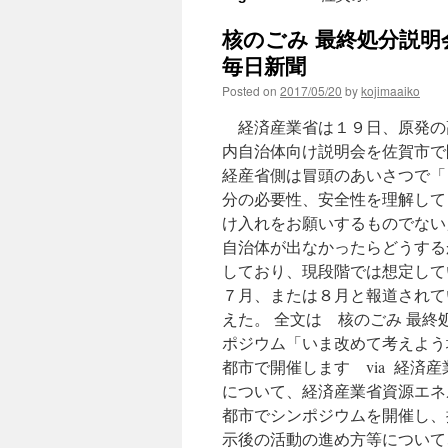
核のごみ 最終処分説明
毎日新聞
Posted on
2017/05/20
by
kojimaaiko
経済産業省は１９日、原発の
内自治体向け説明会を佐賀市
経産省側は冒頭のあいさつで「
分の必要性、安全性を理解して
け入れをお願いするものでない」
自治体が出なかったらどうする
しており、現段階では想定して
７月、または８月と報道されて
えた。 全文は 核のごみ 最
ポジウム「いま改めて考えよう
都市で開催します via 経済
について、経済産業省資源エネ
都市でシンポジウムを開催し、
示後の活動の進め方等について