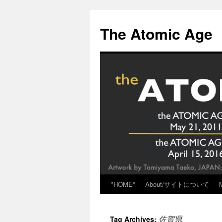
Skip
to
The Atomic Age
content
*HOME*
About/サイトについて
佐賀県
Tag Archives: