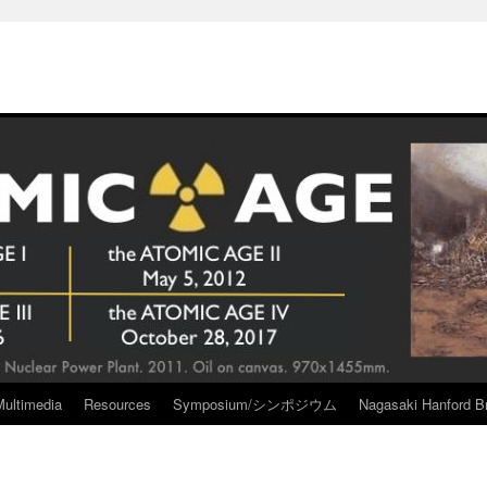
Multimedia
Resources
Symposium/シンポジウム
Nagasaki Hanford Br