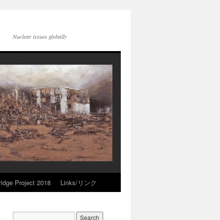
Nuclear issues globally
idge Project 2018
Links/リンク