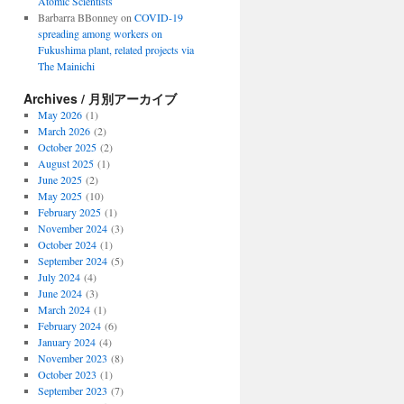
Atomic Scientists
Barbarra BBonney
on
COVID-19
spreading among workers on
Fukushima plant, related projects via
The Mainichi
Archives / 月別アーカイブ
May 2026
(1)
March 2026
(2)
October 2025
(2)
August 2025
(1)
June 2025
(2)
May 2025
(10)
February 2025
(1)
November 2024
(3)
October 2024
(1)
September 2024
(5)
July 2024
(4)
June 2024
(3)
March 2024
(1)
February 2024
(6)
January 2024
(4)
November 2023
(8)
October 2023
(1)
September 2023
(7)