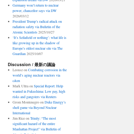
Germany won’t return to nuclear
power, chancellor says via DW
2026/03/12
President Trump’s radical attack on
radiation safety via Bulletin of the
Atomic Scientists
2025/10/27
‘It’s Sellafield or nothing’: what life is
like growing up in the shadow of
Europe’s oldest nuclear site via The
Guardian
2025/10/07
Discussion / 最新の議論
Leonsz
on
Combating corrosion in the
world’s aging nuclear reactors via
c&en
Mark Ultra
on
Special Report: Help
wanted in Fukushima: Low pay, high
risks and gangsters via Reuters
Grom Montenegro
on
Duke Energy’s
shell game via Beyond Nuclear
International
Jim Rice
on
Trinity: “The most
significant hazard of the entire
Manhattan Project” via Bulletin of