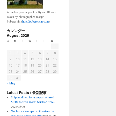
A nuclear power plant in Byron, Illinois.
Taken by photographer Joseph
Pobereskin (
http://pobereskin.com
).
カレンダー
August 2026
S
M
T
W
T
F
S
1
2
3
4
5
6
7
8
9
10
11
12
13
14
15
16
17
18
19
20
21
22
23
24
25
26
27
28
29
30
31
« May
Latest Posts / 最新記事
Ship modified for transport of used
MOX fuel via World Nuclear News
2026/05/06
Nuclear’s cleanup cost threatens the
expansion dream via DW
2026/03/21