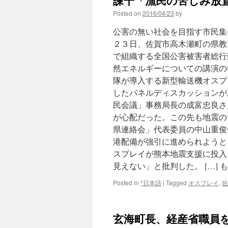
諫干「漁民の苦しみ放置」 
Posted on
2016/04/23
by
公害の無い社会を目指す市民集
２３日、佐賀市高木瀬町の県教
で組織する全国公害被害者総行
然エネルギーについての講演の
隊が導入する新型輸送機オスプ
したパネルディスカッションが
民会議」事務局長の成富忠良さ
が心配だった。この先も地震の
県連絡会」代表委員の中山重俊
港配備が強引に進められようと
スプレイが熊本地震支援に投入
見えない」と批判した。 […] 
Posted in
*日本語
|
Tagged
オスプレイ
,
佐
玄海町長、経産省職員を十回