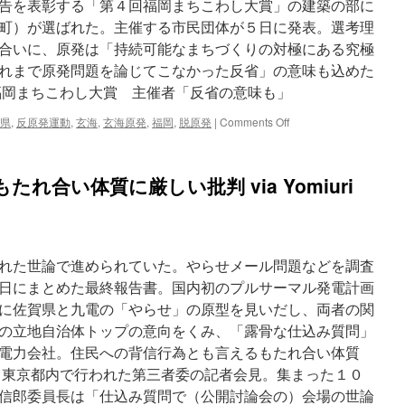
の
告を表彰する「第４回福岡まちこわし大賞」の建築の部に
員
苦
を
町）が選ばれた。主催する市民団体が５日に発表。選考理
し
十
合いに、原発は「持続可能なまちづくりの対極にある究極
み
回
放
れまで原発問題を論じてこなかった反省」の意味も込めた
接
置」
待…
福岡まちこわし大賞 主催者「反省の意味も」
[佐
倫
賀
理
on
県
,
反原発運動
,
玄海
,
玄海原発
,
福岡
,
脱原発
|
Comments Off
県]
法
玄
via
抵
海
西
触
原
れ合い体質に厳しい批判 via Yomiuri
日
か
発
本
via
に
新
Yomiuri
福
聞
Online
岡
ま
れた世論で進められていた。やらせメール問題などを調査
ち
こ
日にまとめた最終報告書。国内初のプルサーマル発電計画
わ
に佐賀県と九電の「やらせ」の原型を見いだし、両者の関
し
の立地自治体トップの意向をくみ、「露骨な仕込み質問」
大
賞
電力会社。住民への背信行為とも言えるもたれ合い体質
主
 東京都内で行われた第三者委の記者会見。集まった１０
催
信郎委員長は「仕込み質問で（公開討論会の）会場の世論
者