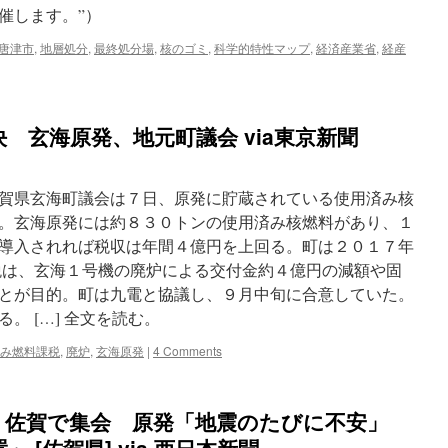
催します。”）
唐津市
,
地層処分
,
最終処分場
,
核のゴミ
,
科学的特性マップ
,
経済産業省
,
経産
on
核
の
ご
 玄海原発、地元町議会 via東京新聞
み
最
終
処
賀県玄海町議会は７日、原発に貯蔵されている使用済み核
分
。玄海原発には約８３０トンの使用済み核燃料があり、１
説
導入されれば税収は年間４億円を上回る。町は２０１７年
明
会
は、玄海１号機の廃炉による交付金約４億円の減額や固
経
とが目的。町は九電と協議し、９月中旬に合意していた。
産
。 […] 全文を読む。
省
が
み燃料課税
,
廃炉
,
玄海原発
|
4 Comments
県
内
自
治
、佐賀で集会 原発「地震のたびに不安」
体
向