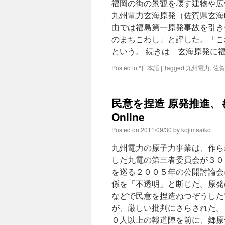
福岡の街の景観を壊す建物や広
九州電力玄海原発（佐賀県玄海
由では福島第一原発事故を引き
のまちこわし」と評した。「こ
という。 続きは 玄海原発に
Posted in
*日本語
|
Tagged
九州電力
,
佐賀
民意を捏造 原発推進、もた
Online
Posted on
2011/09/30
by
kojimaaiko
九州電力の原子力事業は、作ら
した九電の第三者委員会が３０
を巡る２００５年の公開討論会
係を「不透明」と断じた。原発
などで民意を捏造ねつぞうした
が、厳しい批判にさらされた。
０人以上の報道陣を前に、郷原