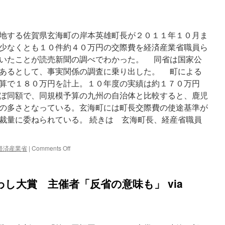
害
者
総
地する佐賀県玄海町の岸本英雄町長が２０１１年１０月ま
行
動、
少なくとも１０件約４０万円の交際費を経済産業省職員ら
佐
いたことが読売新聞の調べでわかった。 同省は国家公
賀
あるとして、事実関係の調査に乗り出した。 町による
で
集
算で１８０万円を計上。１０年度の実績は約１７０万円
会
ぼ同額で、同規模予算の九州の自治体と比較すると、鹿児
原
の多さとなっている。玄海町には町長交際費の使途基準が
発
「地
裁量に委ねられている。 続きは 玄海町長、経産省職員
震
の
た
on
経済産業省
|
Comments Off
び
玄
に
海
不
町
し大賞 主催者「反省の意味も」 via
安」
長、
諫
経
干
産
「漁
省
民
職