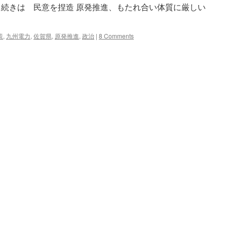
「反
 続きは 民意を捏造 原発推進、もたれ合い体質に厳しい
省
の
意
策
,
九州電力
,
佐賀県
,
原発推進
,
政治
|
8 Comments
味
も」
via
asahi.com