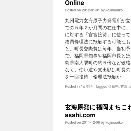
Online
Posted on
2012/01/01
by
kojimaaiko
九州電力玄海原子力発電所が立
での５年２か月間の在任中に、
に対する「官官接待」に使って
務員倫理法に抵触する可能性も
と、町長交際費は毎年、当初予
で、福岡県知事や福岡市長とほ
島県南大隅町の約５倍など破格
なく、使い道や支出額は町長の
を十回接待…倫理法抵触か
Posted in
*日本語
|
Tagged
佐賀県
,
玄海
,
玄海原発に福岡まちこわ
asahi.com
Posted on
2011/12/06
by
kojimaaiko