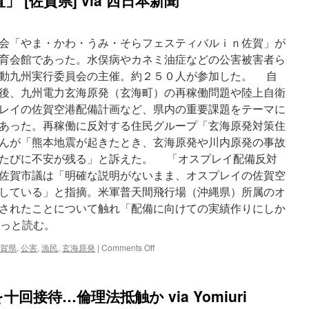
[佐賀県] via 西日本新聞
け
に
／
会「やま・かわ・うみ・そらフェスティバルｉｎ佐賀」が
佐
育会館であった。水俣病やカネミ油症などの公害被害者ら
賀
via
動九州実行委員会の主催。約２５０人が参加した。 自
毎
後、九州電力玄海原発（玄海町）の再稼働問題や陸上自衛
日
レイの佐賀空港配備計画など、県内の重要課題をテーマに
新
聞
あった。再稼働に反対する住民グループ「玄海原発対策住
んが「熊本地震が起きたとき、玄海原発や川内原発の事故
たびに不安が残る」と訴えた。 「オスプレイ配備反対
佐賀市議は「明確な説明がないまま、オスプレイの佐賀空
している」と指摘。米軍普天間飛行場（沖縄県）所属のオ
されたことについて触れ「配備に向けての実績作りにしか
もっと読む。
on
賀県
,
公害
,
漁民
,
玄海原発
|
Comments Off
全
国
公
接待…倫理法抵触か via Yomiuri
害
被