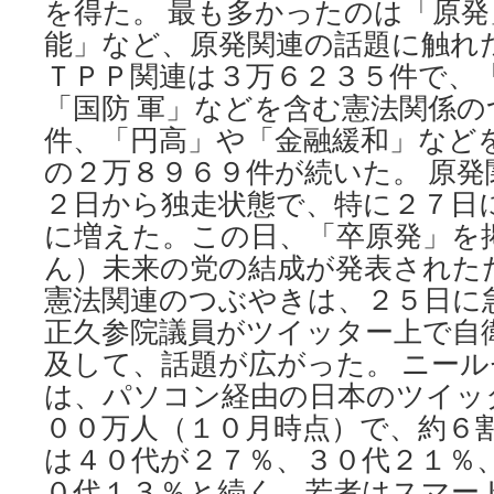
を得た。 最も多かったのは「原
能」など、原発関連の話題に触れ
ＴＰＰ関連は３万６２３５件で、
「国防 軍」などを含む憲法関係
件、「円高」や「金融緩和」など
の２万８９６９件が続いた。 原
２日から独走状態で、特に２７日
に増えた。この日、「卒原発」を
ん）未来の党の結成が発表された
憲法関連のつぶやきは、２５日に
正久参院議員がツイッター上で自
及して、話題が広がった。 ニー
は、パソコン経由の日本のツイッ
００万人（１０月時点）で、約６
は４０代が２７％、３０代２１％
０代１３％と続く。若者はスマー