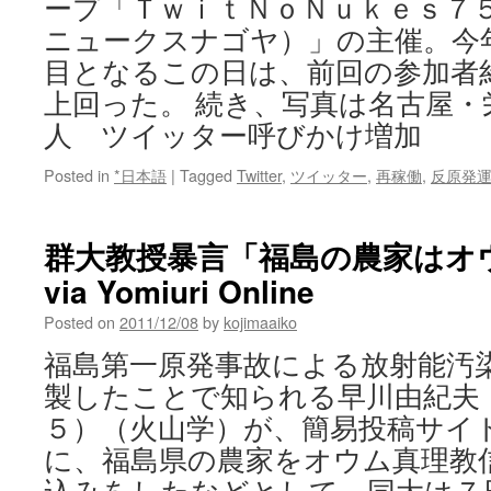
ープ「ＴｗｉｔＮｏＮｕｋｅｓ７
ニュークスナゴヤ）」の主催。今
目となるこの日は、前回の参加者
上回った。 続き、写真は名古屋
人 ツイッター呼びかけ増加
Posted in
*日本語
|
Tagged
Twitter
,
ツイッター
,
再稼働
,
反原発
群大教授暴言「福島の農家はオ
via Yomiuri Online
Posted on
2011/12/08
by
kojimaaiko
福島第一原発事故による放射能汚
製したことで知られる早川由紀夫
５）（火山学）が、簡易投稿サイ
に、福島県の農家をオウム真理教