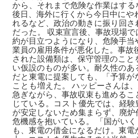
から、それまで危険な作業はする
後日、海外に行くから今日中にや
れるなど、政治の動きに振り回さ
だった。 収束宣言後、事故現場
約が目立つようになり、危険手当
業員の雇用条件が悪化した。事故
された設備類は、保守管理のこと
い仮設のものが多い。耐久性のあ
だと東電に提案しても、「予算が
ことも増えた。 ハッピーさんは
急ぎながら、事故収束も進めるこ
じている。コスト優先では、経験
が安定しないため集まらず、廃炉
危機感を抱いている。 「国がい
も、東電の借金になるだけ。東電