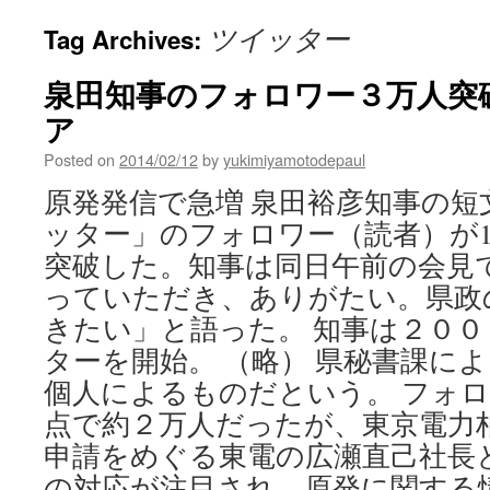
ツイッター
Tag Archives:
泉田知事のフォロワー３万人突破 
ア
Posted on
2014/02/12
by
yukimiyamotodepaul
原発発信で急増 泉田裕彦知事の短
ッター」のフォロワー（読者）が1
突破した。知事は同日午前の会見
っていただき、ありがたい。県政
きたい」と語った。 知事は２０
ターを開始。 （略） 県秘書課に
個人によるものだという。 フォロ
点で約２万人だったが、東京電力
申請をめぐる東電の広瀬直己社長
の対応が注目され、原発に関する