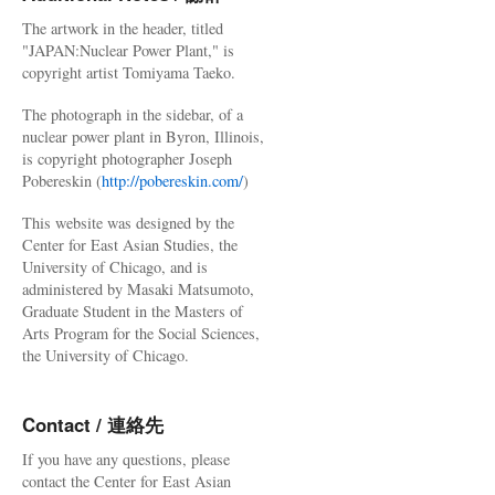
「福
The artwork in the header, titled
島
"JAPAN:Nuclear Power Plant," is
の
copyright artist Tomiyama Taeko.
農
家
The photograph in the sidebar, of a
は
nuclear power plant in Byron, Illinois,
オ
is copyright photographer Joseph
ウ
Pobereskin (
http://pobereskin.com/
)
ム
信
This website was designed by the
者
Center for East Asian Studies, the
と
University of Chicago, and is
同
administered by Masaki Matsumoto,
じ」
Graduate Student in the Masters of
via
Arts Program for the Social Sciences,
Yomiuri
the University of Chicago.
Online
Contact / 連絡先
If you have any questions, please
contact the Center for East Asian