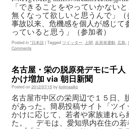
「できることをやっていかないと、
無くなって欲しいと思うんで」（
事故以来、危機感を個人が感じて
っていると思う」（参加者）
Posted in
*日本語
|
Tagged
ツイッター
,
上関
,
反原発運動
,
広島
,
Comments
名古屋・栄の脱原発デモに千人
かけ増加 via 朝日新聞
Posted on
2012/07/15
by
kojimaaiko
名古屋市中区の栄周辺で１５日、
があった。簡易投稿サイト「ツイ
かけに応じて、若者や家族連れら
た。 デモは、愛知県内在住の若