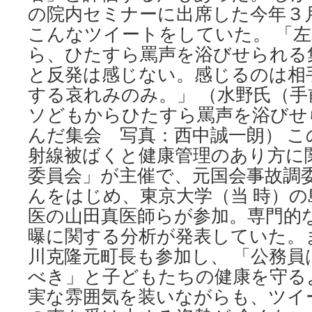
の院内セミナーに出席した今年３
こんなツイートをしていた。 「
ら、ひたすら罵声を浴びせられる
と反発は感じない。感じるのは相
する哀れみのみ。」 （水野氏（
ソどもからひたすら罵声を浴びせ
んだ集会 写真：西中誠一朗） 
射線被ばくと健康管理のあり方に
委員会」が主催で、元国会事故調
んをはじめ、東京大学（当 時）の
医の山田真医師らが参加。専門的
曝に関する分析が発表していた。
川克隆元町長も参加し、 「公務
べき」と子どもたちの健康を守る
実な雰囲気を装いながらも、ツイ