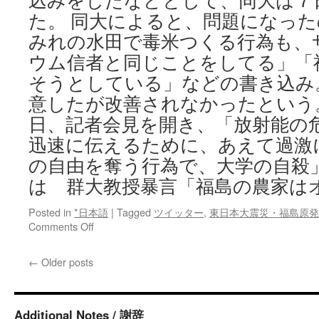
込みをしたなどとして、同大は７
た。 同大によると、問題になっ
みれの水田で毒米つくる行為も、
ウム信者と同じことをしてる」「
そうとしている」などの書き込み
意したが改善されなかったという
日、記者会見を開き、「放射能の
迅速に伝えるために、あえて過激
の自由を奪う行為で、大学の自殺
は 群大教授暴言「福島の農家は
Posted in
*日本語
|
Tagged
ツイッター
,
東日本大震災・福島原発
on
Comments Off
群
大
←
Older posts
教
授
暴
言
Additional Notes / 謝辞