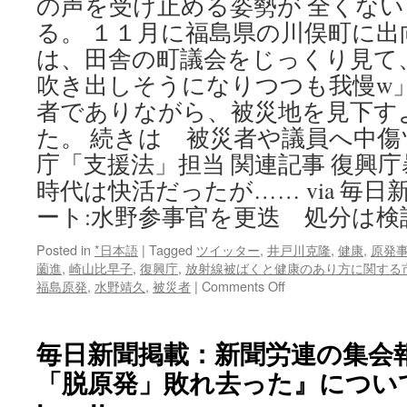
の声を受け止める姿勢が 全くな
る。 １１月に福島県の川俣町に出
は、田舎の町議会をじっくり見て
吹き出しそうになりつつも我慢w
者でありながら、被災地を見下す
た。 続きは 被災者や議員へ中
庁「支援法」担当 関連記事 復興庁
時代は快活だったが…… via 毎日
ート:水野参事官を更迭 処分は検討中
Posted in
*日本語
|
Tagged
ツイッター
,
井戸川克隆
,
健康
,
原発
薗進
,
崎山比早子
,
復興庁
,
放射線被ばくと健康のあり方に関する
on
福島原発
,
水野靖久
,
被災者
|
Comments Off
被
災
者
毎日新聞掲載：新聞労連の集会
や
「脱原発」敗れ去った』についての
議
員