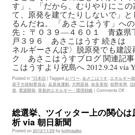
す」、「だから、むりやりにこの
て、原発を建てたりしないで」と
るんだね。 「あさこはうす」へ
先： 〒０３９―４６０１ 青森県
戸３９６ あさこはうす 続きは
ネルギーさんぽ〉脱原発でも建設
ク あさこはうすブログ 関連記
こはうすより祝島へ 2012.9.24 via Yo
Posted in
*日本語
|
Tagged
Jパワー
,
あさこはうす
,
エネルギー
原子力規制委員会
,
反原発運動
,
大間原発
,
奈良美智
,
枝野幸男
,
活
on
発
,
電源開発
,
革新的エネルギー・環境戦略
|
Comments Off
〈も
ん
じ
総選挙、ツイッター上の関心は
ゅ
析 via 朝日新聞
君
の
Posted on
2012/11/29
by
kojimaaiko
エ