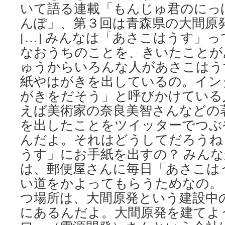
いて語る連載「もんじゅ君のにっ
んぽ」、第３回は青森県の大間原
[…] みんなは「あさこはうす」
なおうちのことを、きいたことが
ゅうからいろんな人があさこはう
紙やはがきを出しているの。イン
がきをだそう」と呼びかけている
えば美術家の奈良美智さんなどの
を出したことをツイッターでつぶ
んだよ。それはどうしてだろうね
うす」にお手紙を出すの？ みん
は、郵便屋さんに毎日「あさこは
い道をかよってもらうためなの。
つ場所は、大間原発という建設中
にあるんだよ。大間原発を建てよ