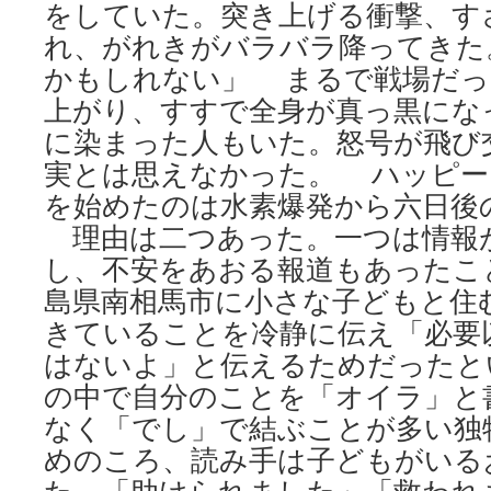
をしていた。突き上げる衝撃、す
「脱
原
れ、がれきがバラバラ降ってきた
発」
かもしれない」 まるで戦場だっ
敗
れ
上がり、すすで全身が真っ黒にな
去
に染まった人もいた。怒号が飛び
っ
た』
実とは思えなかった。 ハッピー
に
を始めたのは水素爆発から六日後
つ
い
理由は二つあった。一つは情報
て
し、不安をあおる報道もあったこ
の
島県南相馬市に小さな子どもと住
反
応
きていることを冷静に伝え「必要
via
はないよ」と伝えるためだったと
togetter
の中で自分のことを「オイラ」と
なく「でし」で結ぶことが多い独
めのころ、読み手は子どもがいる