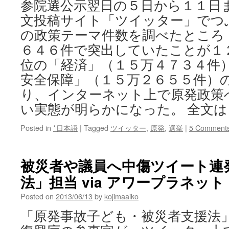
参院選公示翌日の５日から１１日
ワ
文投稿サイト「ツイッター」でつ
ー
３
の政策テーマ件数を調べたところ
万
６４６件で突出していたことが１
人
突
位の「経済」（１５万４７３４件
破
安全保障」（１５万２６５５件）
via
新
り、インターネット上で原発政策
潟
い実態が明らかになった。 全文
日
報
Posted in
*日本語
|
Tagged
ツイッター
,
原発
,
選挙
|
5 Comment
モ
ア
被災者や議員へ中傷ツイート連
法」担当 via アワープラネッ
Posted on
2013/06/13
by
kojimaaiko
「原発事故子ども・被災者支援法