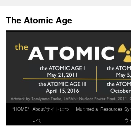
Skip
to
The Atomic Age
content
*HOME*
About/サイトにつ
Multimedia
Resources
Sy
いて
ウ