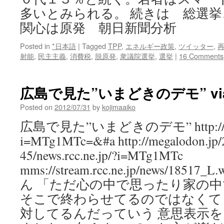
多いとみられる。 続きは 総選
関心は原発 朝日新聞分析
Posted in
*日本語
|
Tagged
TPP
,
エネルギー政策
,
ツイッター
,
射能
,
民主主義
,
消費税
,
脱原発
,
衆議院選挙
,
選挙
|
16 Comments
広島で見た”いまどきのデモ” via 
Posted on
2012/07/31
by
kojimaaiko
広島で見た”いまどきのデモ” http://news.
i=MTg1MTc=&#a http://megalodon.jp/
45/news.rcc.ne.jp/?i=MTg1MTc
mms://stream.rcc.ne.jp/news/185
ん 「ただ心の中で思ったり家の
そこで終わらせてるのではなくて
対してるんだっていう 意思表示