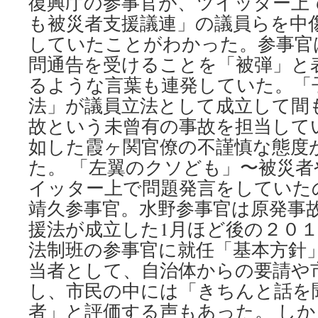
復興庁の参事官が、ツイッター上
も被災者支援議連」の議員らを中
していたことがわかった。参事官
問通告を受けることを「被弾」と
るような言葉も連発していた。「
法」が議員立法として成立して間
故という未曾有の事故を担当して
如した霞ヶ関官僚の不謹慎な態度
た。 「左翼のクソども」〜被災者
イッター上で問題発言をしていた
靖久参事官。水野参事官は原発事
援法が成立した1月ほど後の２０１
法制班の参事官に就任「基本方針
当者として、自治体からの要請や
し、市民の中には「きちんと話を
者」と評価する声もあった。 し