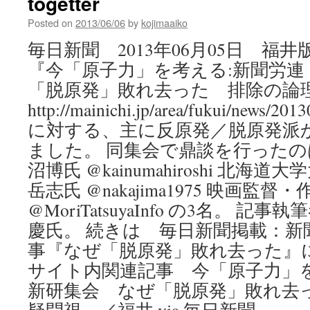
togetter
へ
中
Posted on
2013/06/06
by
kojimaaiko
傷
毎日新聞 2013年06月05日 福
ツ
イ
『今「原子力」を考える:新聞労連
ー
「脱原発」敗れ去った 排除の論
ト
連
http://mainichi.jp/area/fukui/news/2
発〜
に対する、主に反原発／脱原発派
復
興
ました。 同集会で鼎談を行ったの
庁
沼博氏 @kainumahiroshi 北
「支
援
岳志氏 @nakajima1975 映画監
法」
@MoriTatsuyaInfo の3名。 
担
慶氏。 続きは 毎日新聞掲載：新
当
via
事『なぜ「脱原発」敗れ去った』
ア
サイト内関連記事 今「原子力」を
ワ
ー
新研集会 なぜ「脱原発」敗れ去
プ
ラ