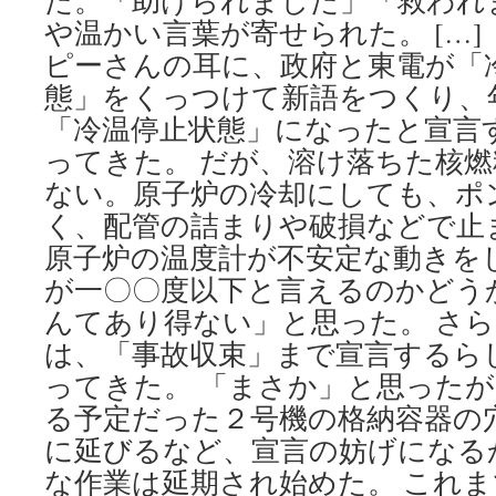
た。「助けられました」「救われ
や温かい言葉が寄せられた。 […
ピーさんの耳に、政府と東電が「
態」をくっつけて新語をつくり、
「冷温停止状態」になったと宣言
ってきた。 だが、溶け落ちた核
ない。原子炉の冷却にしても、ポ
く、配管の詰まりや破損などで止
原子炉の温度計が不安定な動きを
が一〇〇度以下と言えるのかどう
んてあり得ない」と思った。 さ
は、「事故収束」まで宣言するら
ってきた。 「まさか」と思った
る予定だった２号機の格納容器の
に延びるなど、宣言の妨げになる
な作業は延期され始めた。 これ