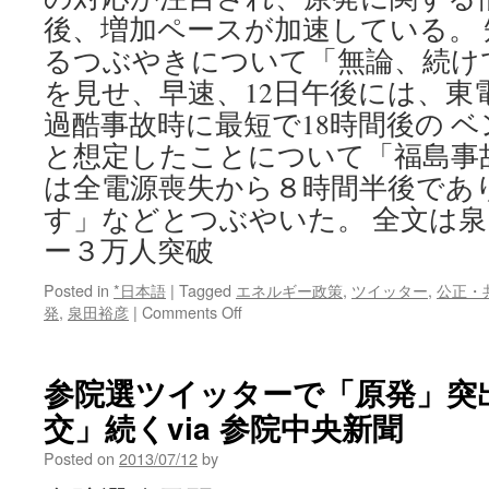
後、増加ペースが加速している。
るつぶやきについて「無論、続け
を見せ、早速、12日午後には、東
過酷事故時に最短で18時間後の 
と想定したことについて「福島事
は全電源喪失から８時間半後であ
す」などとつぶやいた。 全文は
ー３万人突破
Posted in
*日本語
|
Tagged
エネルギー政策
,
ツイッター
,
公正・
on
発
,
泉田裕彦
|
Comments Off
泉
田
知
参院選ツイッターで「原発」突
事
交」続くvia 参院中央新聞
の
フ
Posted on
2013/07/12
by
ォ
ロ