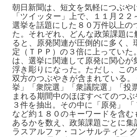
ネ
朝日新聞は、短文を気軽につぶや
ル
「ツイッター」上で、１１月２２
ギ
ー
選挙を話題にした８０万件以上の
さ
た。それぞれ、どんな政策課題に
ん
ぽ〉
ると、原発関連が圧倒的に多く、
脱
定（ＴＰＰ）の３倍に上っていた
原
発
は、選挙に関連して原発に関心が
で
浮き彫りになった。ただし、この
も
双方のつぶやきが含まれている。
建
設
挙」「衆院選」「衆議院選」「投
再
まれる期間中のほぼすべてのつぶ
開？
via
３件を抽出。その中に「原発」 「
朝
など約１８０のキーワードを含む
日
新
あるかを数え、政策課題ごとに集
聞
ラスアルファ・コンサルティン 