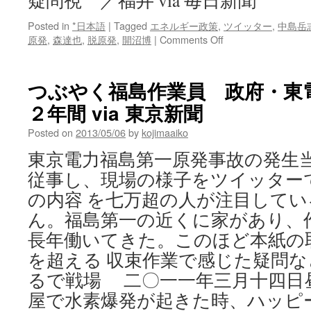
疑問視 ／福井 via 毎日新聞
ネ
Posted in
*日本語
|
Tagged
エネルギー政策
,
ツイッター
,
中島岳
ッ
on
原発
,
森達也
,
脱原発
,
開沼博
|
Comments Off
ト・
毎
テ
日
ィ
新
ー
つぶやく福島作業員 政府・東
聞
ビ
２年間 via 東京新聞
掲
ー
載：
Posted on
2013/05/06
by
kojimaaiko
新
聞
東京電力福島第一原発事故の発生
労
従事し、現場の様子をツイッター
連
の
の内容 を七万超の人が注目して
集
ん。福島第一の近くに家があり、
会
報
長年働いてきた。このほど本紙の
告
を超える 収束作業で感じた疑問な
記
事
るで戦場 二〇一一年三月十四日
『な
屋で水素爆発が起きた時、ハッピ
ぜ