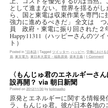
上、コストを優先するのは当然。
として進まない。世界を揺るがし
ら、国と東電は収束作業を専門に
強力に進めるべきだ」 全文は 
員 政府・東電に振り回された２
Happy11311（ハッピーさんの
ト）
Posted in
*日本語
|
Tagged
ツイッター
,
ハッピー
,
労働における
員
,
東京電力
,
東日本大震災・福島原発
,
資本主義
|
1 Comment
〈もんじゅ君のエネルギーさん
設再開？ via 朝日新聞
Posted on
2012/11/30
by
kojimaaiko
原発とエネルギーに関する情報発
ラ、もんじゅ君。彼が日本各地の