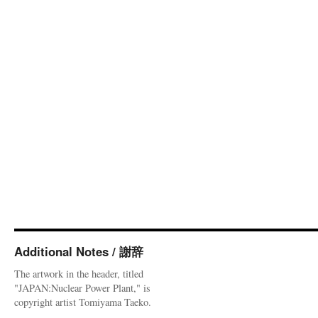
Additional Notes / 謝辞
The artwork in the header, titled
"JAPAN:Nuclear Power Plant," is
copyright artist Tomiyama Taeko.