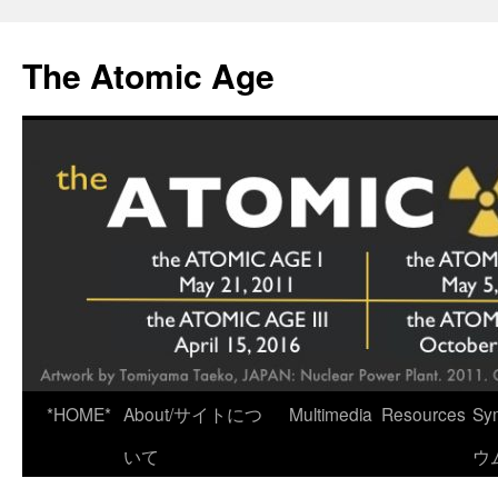
Skip
to
The Atomic Age
content
*HOME*
About/サイトにつ
Multimedia
Resources
Sy
いて
ウ