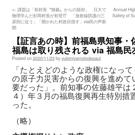
←
課題は「前村長〝独裁〟からの脱却」 日大で
Annual Hig
物理学んだ杉岡村長が初登庁 「放射線防護の三
Safety of 
原則に従う」「開かれた村政目指す」via民の声新
聞
【証言あの時】前福島県知事・
福島は取り残される via 福島
Posted on
2020/11/23
by
yukimiyamotodepaul
「たとえどのような政権になって
の原子力災害からの復興を進めて
要だった」。前知事の佐藤雄平は
４）年３月の福島復興再生特別措
った。
（略）