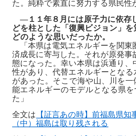
た。純粋で素直に努力する県民性
―１１年８月には原子力に依存
どを柱とした「復興ビジョン」を
どのような思いだったか。
「本県は電気エネルギーを関東
済成長に寄与した。それが原発事
態になった。幸い本県は浜通り、
性があり、代替エネルギーとなる
があった。そこで海や山、川を一
能エネルギーのモデルとなる県を
た」
全文は
【証言あの時】前福島県知
（中）福島は取り残される