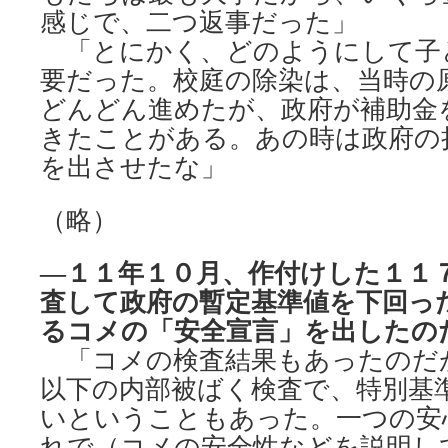
感じで、二つ返事だった」
「とにかく、どのようにして子
要だった。校庭の除染は、当時の
どんどん進めたが、政府が補助金
きたことがある。あの時は政府の
を出させたな」
（略）
―１１年１０月、作付けした１１
査して政府の暫定基準値を下回っ
るコメの「安全宣言」を出したの
「コメの検査結果もあったのだ
以下の内部被ばく検査で、特別基
いということもあった。一つの安
れで（コメの安全性などを説明し