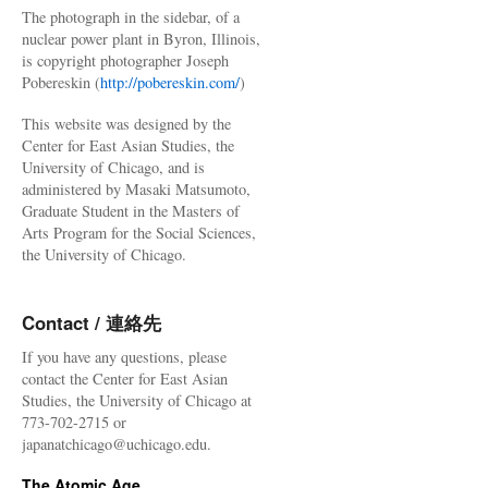
The photograph in the sidebar, of a
nuclear power plant in Byron, Illinois,
is copyright photographer Joseph
Pobereskin (
http://pobereskin.com/
)
This website was designed by the
Center for East Asian Studies, the
University of Chicago, and is
administered by Masaki Matsumoto,
Graduate Student in the Masters of
Arts Program for the Social Sciences,
the University of Chicago.
Contact / 連絡先
If you have any questions, please
contact the Center for East Asian
Studies, the University of Chicago at
773-702-2715 or
japanatchicago@uchicago.edu.
The Atomic Age