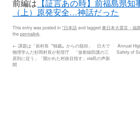
前編は
【証言あの時】前福島県知
（上）原発安全…神話だった
This entry was posted in
*日本語
and tagged
東日本大震災・福
the
permalink
.
←
課題は「前村長〝独裁〟からの脱却」 日大で
Annual Hig
物理学んだ杉岡村長が初登庁 「放射線防護の三
Safety of 
原則に従う」「開かれた村政目指す」via民の声新
聞