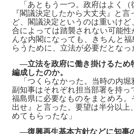
「あともう一つ。政府はよく（
『閣議決定したから大丈夫』と言
ど、閣議決定というのは重いけど
合によっては踏襲されない可能性
んな内閣になっても、きちんと福
らうために、立法が必要だとなっ
―立法を政府に働き掛けるため
編成したのか。
「つくらなかった。当時の内堀
副知事はそれぞれ担当部署を持っ
福島県に必要なものをまとめろ。
出せ』と言った。要望は半分以上
めてもらったな」
―復興再生基本方針などに知事