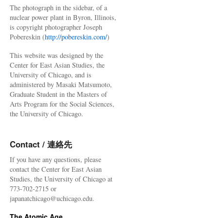
The photograph in the sidebar, of a
nuclear power plant in Byron, Illinois,
is copyright photographer Joseph
Pobereskin (
http://pobereskin.com/
)
This website was designed by the
Center for East Asian Studies, the
University of Chicago, and is
administered by Masaki Matsumoto,
Graduate Student in the Masters of
Arts Program for the Social Sciences,
the University of Chicago.
Contact / 連絡先
If you have any questions, please
contact the Center for East Asian
Studies, the University of Chicago at
773-702-2715 or
japanatchicago@uchicago.edu.
The Atomic Age