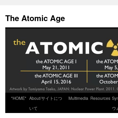
Skip
to
The Atomic Age
content
*HOME*
About/サイトにつ
Multimedia
Resources
Sy
いて
ウ