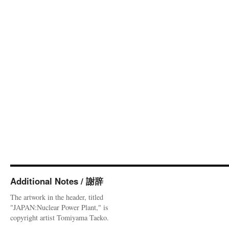
Additional Notes / 謝辞
The artwork in the header, titled
"JAPAN:Nuclear Power Plant," is
copyright artist Tomiyama Taeko.