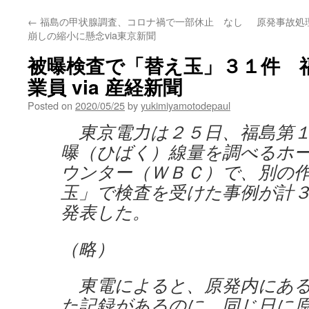
←
福島の甲状腺調査、コロナ禍で一部休止 なし
原発事故処
崩しの縮小に懸念via東京新聞
被曝検査で「替え玉」３１件 
業員 via 産経新聞
Posted on
2020/05/25
by
yukimiyamotodepaul
東京電力は２５日、福島第１
曝（ひばく）線量を調べるホ
ウンター（ＷＢＣ）で、別の
玉」で検査を受けた事例が計
発表した。
（略）
東電によると、原発内にある
た記録があるのに、同じ日に