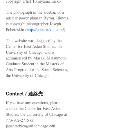
copyright artist Tomiyama Taeko.
The photograph in the sidebar, of a
nuclear power plant in Byron, Illinois,
is copyright photographer Joseph
Pobereskin (
http://pobereskin.com/
)
This website was designed by the
Center for East Asian Studies, the
University of Chicago, and is
administered by Masaki Matsumoto,
Graduate Student in the Masters of
Arts Program for the Social Sciences,
the University of Chicago.
Contact / 連絡先
If you have any questions, please
contact the Center for East Asian
Studies, the University of Chicago at
773-702-2715 or
japanatchicago@uchicago.edu.