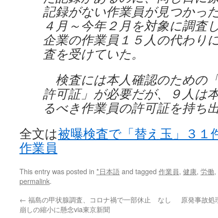
記録がない作業員が見つかっ
４月～今年２月を対象に調査
企業の作業員１５人の代わり
査を受けていた。
検査には本人確認のための「
許可証」が必要だが、９人は
るべき作業員の許可証を持ち
全文は
被曝検査で「替え玉」３１
作業員
This entry was posted in
*日本語
and tagged
作業員
,
健康
,
労働
,
permalink
.
←
福島の甲状腺調査、コロナ禍で一部休止 なし
原発事故処
崩しの縮小に懸念via東京新聞