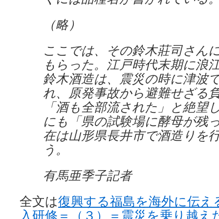
（略）
ここでは、その鈴木莊司さん
もらった。江戸時代末期に浪
鈴木酒造は、震災の時に津波
れ、原発事故から避難せざる
「酒も全部流された」と絶望
にも「県の試験場に酵母が残
在は山形県長井市で酒造りを
う。
有馬亜季子記者
全文は
復興する福島を海外に伝え
入研修＝（３）＝震災を乗り越え