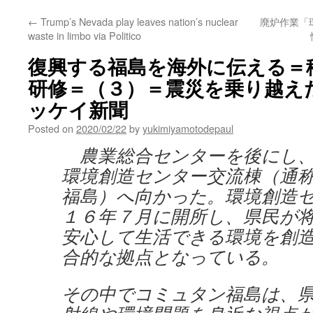
←
Trump’s Nevada play leaves nation’s nuclear
廃炉作業「
waste in limbo via Politico
復興する福島を海外に伝える＝
研修＝（３）＝震災を乗り越えた鈴
ッケイ新聞
Posted on
2020/02/22
by
yukimiyamotodepaul
農業総合センターを後にし、
環境創造センター交流棟（通
福島）へ向かった。環境創造
１６年７月に開所し、県民が
安心して生活できる環境を創
合的な拠点となっている。
その中でコミュタン福島は、