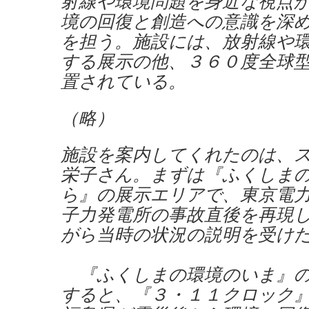
射線や環境問題を身近な視点
境の回復と創造への意識を深
を担う。施設には、放射線や
する展示の他、３６０度全球
置されている。
（略）
施設を案内してくれたのは、
栄子さん。まずは『ふくしま
ら』の展示エリアで、東京電
子力発電所の事故直後を再現
がら当時の状況の説明を受け
『ふくしまの環境のいま』の
すると、『３・１１クロック