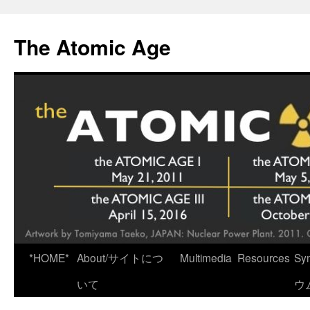
Skip
to
The Atomic Age
content
*HOME*
About/サイトにつ
Multimedia
Resources
Sy
いて
ウ