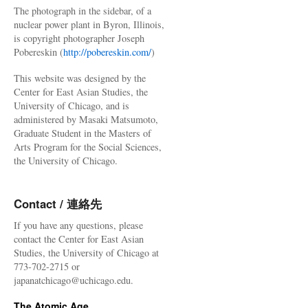
The photograph in the sidebar, of a
nuclear power plant in Byron, Illinois,
is copyright photographer Joseph
Pobereskin (
http://pobereskin.com/
)
This website was designed by the
Center for East Asian Studies, the
University of Chicago, and is
administered by Masaki Matsumoto,
Graduate Student in the Masters of
Arts Program for the Social Sciences,
the University of Chicago.
Contact / 連絡先
If you have any questions, please
contact the Center for East Asian
Studies, the University of Chicago at
773-702-2715 or
japanatchicago@uchicago.edu.
The Atomic Age