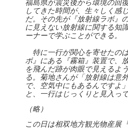
福島県が震災後から環境の回
してきた時間が、生々しく感
だ。その先が『放射線ラボ』
に見えない放射線に関する知
ーナーで学ぶことができる。
特に一行が関心を寄せたのは
ボ』にある『霧箱』装置で、
を飛んだ跡が肉眼で見えるよ
る。菊地さんが「放射線は意
で、空気中にもあるんですよ
と、一行はじっくりと見入っ
（略）
この日は相双地方観光物産展