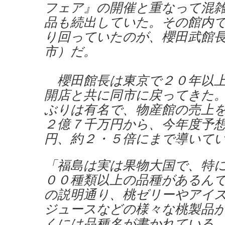
フェア』の開催と重なって混
品も続出していた。その館内
り回っていたのが、櫻田武館
市）だ。
櫻田館長は東京で２０年以上
開店と共に同市に戻ってきた
ぶりは有名で、物産館の売上
２億７千万円から、今年度予
円、約２・５倍にまで導いて
「福島は実は果物大国で、特
００種類以上の品種があるん
の説明通り、桃ゼリーやアイ
ジュースなどの様々な桃製品
くには品種名が書かれている