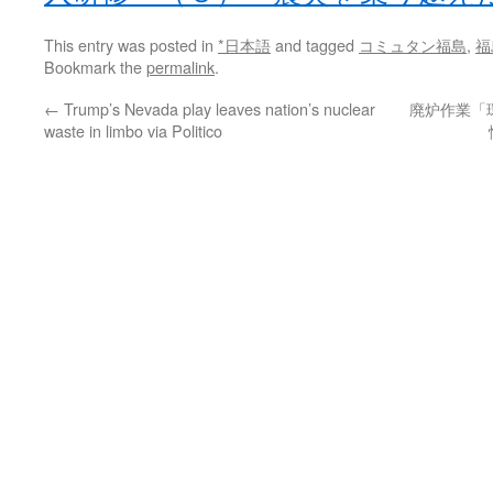
This entry was posted in
*日本語
and tagged
コミュタン福島
,
福
Bookmark the
permalink
.
←
Trump’s Nevada play leaves nation’s nuclear
廃炉作業「
waste in limbo via Politico