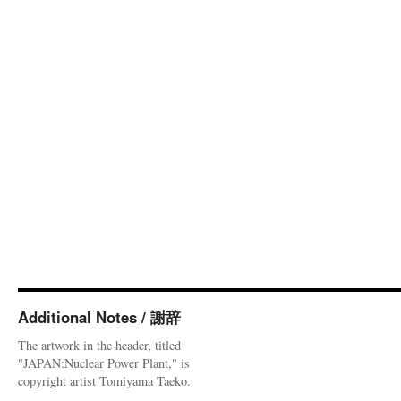
Additional Notes / 謝辞
The artwork in the header, titled
"JAPAN:Nuclear Power Plant," is
copyright artist Tomiyama Taeko.