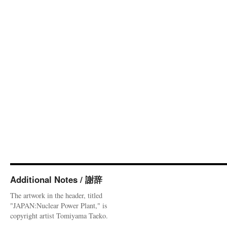
Additional Notes / 謝辞
The artwork in the header, titled
"JAPAN:Nuclear Power Plant," is
copyright artist Tomiyama Taeko.