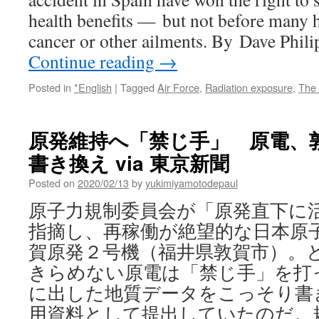
health benefits — but not before many h
cancer or other ailments. By Dave Phil
Continue reading
→
Posted in
*English
|
Tagged
Air Force
,
Radiation exposure
,
The 
原発維持へ「禁じ手」 原電、
書き換え via 東京新聞
Posted on
2020/02/13
by
yukimiyamotodepaul
原子力規制委員会が「原発直下に
指摘し、再稼働が絶望的な日本原
賀原発２号機（福井県敦賀市）。
きらめない原電は「禁じ手」を打
に出した地質データをこっそり書
用資料として提出していたのだ。