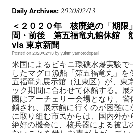
2020/02/13
Daily Archives:
＜２０２０年 核廃絶の「期限
間・前後 第五福竜丸館休館 
via 東京新聞
Posted on
2020/02/13
by
yukimiyamotodepaul
米国によるビキニ環礁水爆実験で
したマグロ漁船「第五福竜丸」を
五福竜丸展示館（江東区）が、東
ック期間に合わせて休館する。展
園はアーチェリー会場となり、警
鎖され、展示館に行くのが困難に
に取り組む市民からは、国内外か
絶好の機会に、核兵器による被害