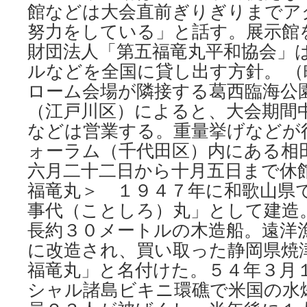
館などは大会直前ぎりぎりまでア
努力をしている」と話す。展示館
財団法人「第五福竜丸平和協会」
ルなどを全国に貸し出す方針。 （
ローム会場が隣接する葛西臨海公
（江戸川区）によると、大会期間
などは営業する。重量挙げなどが
ォーラム（千代田区）内にある相
六月二十二日から十月五日まで休館
福竜丸＞ １９４７年に和歌山県
事代（ことしろ）丸」として建造
長約３０メートルの木造船。遠洋
に改造され、買い取った静岡県焼
福竜丸」と名付けた。５４年３月
シャル諸島ビキニ環礁で米国の水