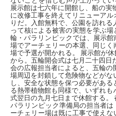
ないことを惜しむ声が上がってい
展示館は七六年に開館し、船の実
に改修工事を終えてリニューアル
りだ。入館無料で、公園を訪れる
って核による被害の実態を学ぶ場
輪・パラリンピックでは、展示館
場でアーチェリーの本選、同じく
場で予選が開かれる。 展示館が
から。五輪開会式は七月二十四日
会の広報担当者によると、五輪の
場周辺を封鎖して危険物などがな
し、安全な状態を保つ必要がある
る熱帯植物館も同様で、いずれも
式翌日の九月七日まで休館する。
パラリンピック準備局の担当者は
ーチェリー場は既に工事で使えな