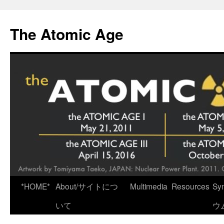
Skip
to
The Atomic Age
content
*HOME*
About/サイトにつ
Multimedia
Resources
Sy
いて
ウ