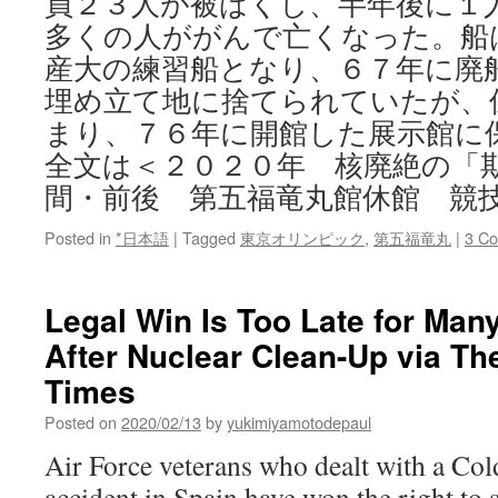
員２３人が被ばくし、半年後に１
多くの人ががんで亡くなった。船
産大の練習船となり、６７年に廃
埋め立て地に捨てられていたが、
まり、７６年に開館した展示館に
全文は＜２０２０年 核廃絶の「
間・前後 第五福竜丸館休館 競
Posted in
*日本語
|
Tagged
東京オリンピック
,
第五福竜丸
|
3 C
Legal Win Is Too Late for Ma
After Nuclear Clean-Up via T
Times
Posted on
2020/02/13
by
yukimiyamotodepaul
Air Force veterans who dealt with a Co
accident in Spain have won the right to s