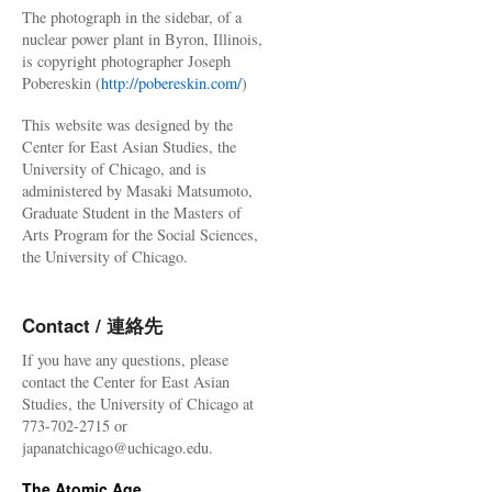
The photograph in the sidebar, of a
nuclear power plant in Byron, Illinois,
is copyright photographer Joseph
Pobereskin (
http://pobereskin.com/
)
This website was designed by the
Center for East Asian Studies, the
University of Chicago, and is
administered by Masaki Matsumoto,
Graduate Student in the Masters of
Arts Program for the Social Sciences,
the University of Chicago.
Contact / 連絡先
If you have any questions, please
contact the Center for East Asian
Studies, the University of Chicago at
773-702-2715 or
japanatchicago@uchicago.edu.
The Atomic Age