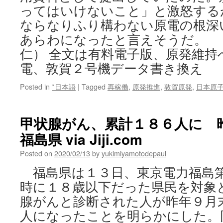
ってはいけないこと」と激怒する
ならなりふり構わない原電の根深
あらわになったと言えそうだ。 
仁） 全文は有料電子版、原発維持
電、敦賀２号機データ書き換え
Posted in
*日本語
|
Tagged
再稼働
,
原発推進
,
敦賀原発
,
日本原
甲状腺がん、累計１８６人に 
福島県 via Jiji.com
Posted on
2020/02/13
by
yukimiyamotodepaul
福島県は１３日、東京電力福島
時に１８歳以下だった県民を対象
腺がんと診断された人が昨年９月
人になったことを明らかにした。