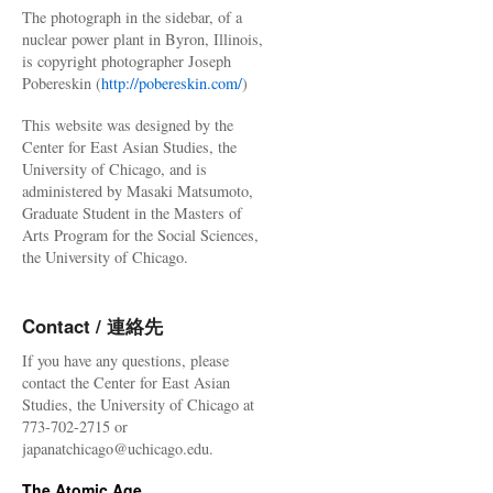
The photograph in the sidebar, of a
nuclear power plant in Byron, Illinois,
is copyright photographer Joseph
Pobereskin (
http://pobereskin.com/
)
This website was designed by the
Center for East Asian Studies, the
University of Chicago, and is
administered by Masaki Matsumoto,
Graduate Student in the Masters of
Arts Program for the Social Sciences,
the University of Chicago.
Contact / 連絡先
If you have any questions, please
contact the Center for East Asian
Studies, the University of Chicago at
773-702-2715 or
japanatchicago@uchicago.edu.
The Atomic Age