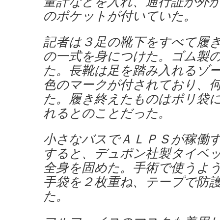
量計などを入れ、通行証が外
のポケットが付いていた。
記者は３足の靴下をすべて履
の一式を身につけた。ゴム製
た。長靴は足を踏み入れるゾ
色のマークが付されており、
た。履き終えたものはポリ袋
れるとのことだった。
小さなバスでＡＬＰＳが稼働
すると、デュポン社製タイベ
全身を固めた。手術で使うよ
手袋を２枚重ね、テープで防
た。