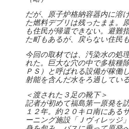
だが、原子炉格納容器内に溶
た燃料デブリは残ったまま。
も住民が帰還できない。避難
た町もあるが、戻らない住民
今回の取材では、汚染水の処
れた。巨大な穴の中で多核種
ＰＳ）と呼ばれる設備が稼働
射能を含んだ水をろ過してい
＜渡された３足の靴下＞
記者が初めて福島第一原発を
１２年。約２０キロ南にある
ーニング施設「Ｊヴィレッジ
身を包み、バスに乗って原発