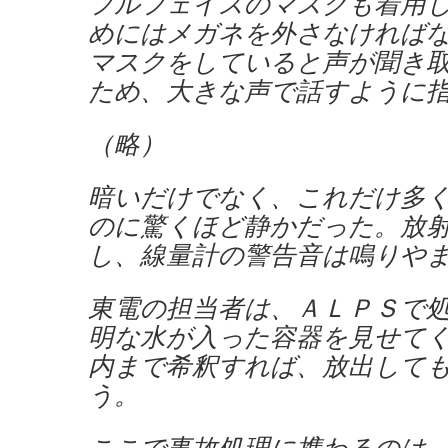
フルフェイスのマスクも着用
めにはメガネを外さなければ
マスクをしていると声が聞き
ため、大きな声で話すように
（略）
暗いだけでなく、これだけ多
のに驚くほど静かだった。放
し、線量計の警告音は鳴りや
東電の担当者は、ＡＬＰＳで
明な水が入った容器を見せて
内まで希釈すれば、放出して
う。
ここで事故処理に携わるのは