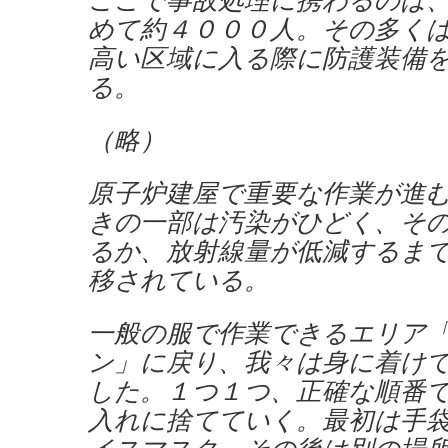
めて約４０００人。その多く
高い区域に入る際に防護装備
る。
（略）
原子炉建屋で重要な作業が進
きの一部は汚染がひどく、そ
るか、放射線量が低減するま
移されている。
一般の服で作業できるエリア
ン」に戻り、我々は身に着け
した。１つ１つ、正確な順番
入れに捨てていく。最初は手