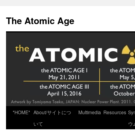
Skip
to
The Atomic Age
content
*HOME*
About/サイトにつ
Multimedia
Resources
Sy
いて
ウ