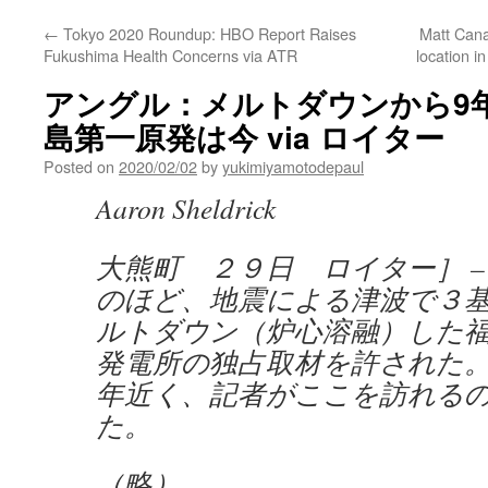
←
Tokyo 2020 Roundup: HBO Report Raises
Matt Can
Fukushima Health Concerns via ATR
location i
アングル：メルトダウンから9
島第一原発は今 via ロイター
Posted on
2020/02/02
by
yukimiyamotodepaul
Aaron Sheldrick
大熊町 ２９日 ロイター］ –
のほど、地震による津波で３
ルトダウン（炉心溶融）した
発電所の独占取材を許された
年近く、記者がここを訪れる
た。
（略）