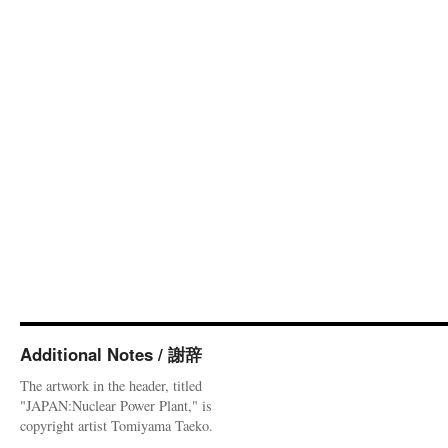
Additional Notes / 謝辞
The artwork in the header, titled
"JAPAN:Nuclear Power Plant," is
copyright artist Tomiyama Taeko.