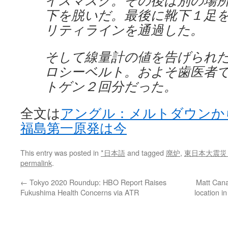
イスマスク。その後は別の場
下を脱いだ。最後に靴下１足
リティラインを通過した。
そして線量計の値を告げられ
ロシーベルト。およそ歯医者
トゲン２回分だった。
全文は
アングル：メルトダウンか
福島第一原発は今
This entry was posted in
*日本語
and tagged
廃炉
,
東日本大震災
permalink
.
←
Tokyo 2020 Roundup: HBO Report Raises
Matt Can
Fukushima Health Concerns via ATR
location i