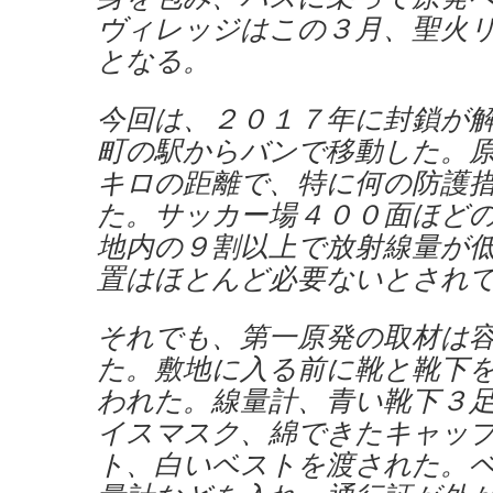
ヴィレッジはこの３月、聖火
となる。
今回は、２０１７年に封鎖が
町の駅からバンで移動した。
キロの距離で、特に何の防護
た。サッカー場４００面ほど
地内の９割以上で放射線量が
置はほとんど必要ないとされ
それでも、第一原発の取材は
た。敷地に入る前に靴と靴下
われた。線量計、青い靴下３
イスマスク、綿できたキャッ
ト、白いベストを渡された。