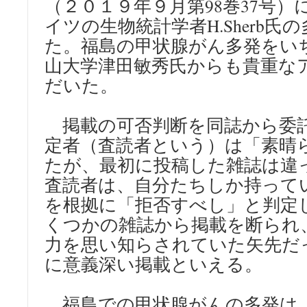
（２０１９年９月第98巻37号
イツの生物統計学者H.Sherb氏
た。福島の甲状腺がん多発をい
山大学津田敏秀氏からも貴重な
だいた。
掲載の可否判断を同誌から委
定者（査読者という）は「素晴
たが、最初に投稿した雑誌は違
査読者は、自分たちしか持って
を根拠に「拒否すべし」と判定
くつかの雑誌から掲載を断られ
力を思い知らされていた矢先だ
に意義深い掲載といえる。
福島での甲状腺がんの多発は