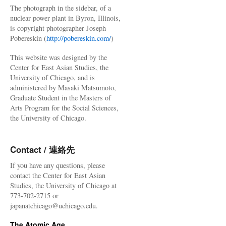
The photograph in the sidebar, of a
nuclear power plant in Byron, Illinois,
is copyright photographer Joseph
Pobereskin (
http://pobereskin.com/
)
This website was designed by the
Center for East Asian Studies, the
University of Chicago, and is
administered by Masaki Matsumoto,
Graduate Student in the Masters of
Arts Program for the Social Sciences,
the University of Chicago.
Contact / 連絡先
If you have any questions, please
contact the Center for East Asian
Studies, the University of Chicago at
773-702-2715 or
japanatchicago@uchicago.edu.
The Atomic Age