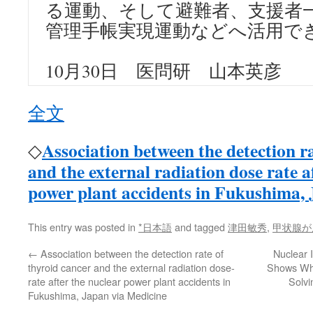
る運動、そして避難者、支援者
管理手帳実現運動などへ活用で
10月30日 医問研 山本英彦
全文
Association between the detection r
◇
and the external radiation dose rate a
power plant accidents in Fukushima,
This entry was posted in
*日本語
and tagged
津田敏秀
,
甲状腺が
←
Association between the detection rate of
Nuclear I
thyroid cancer and the external radiation dose-
Shows Why
rate after the nuclear power plant accidents in
Solvi
Fukushima, Japan via Medicine