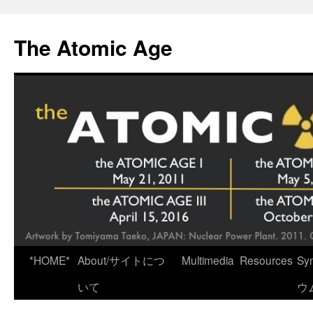
Skip
to
The Atomic Age
content
*HOME*
About/サイトにつ
Multimedia
Resources
Sy
いて
ウ