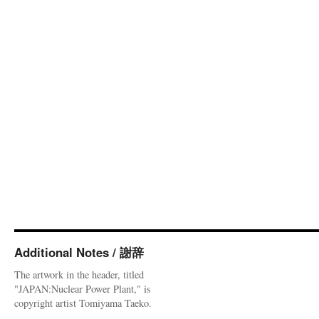
Additional Notes / 謝辞
The artwork in the header, titled
"JAPAN:Nuclear Power Plant," is
copyright artist Tomiyama Taeko.