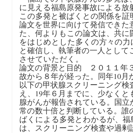
に見える福島原発事故による放
この多発と被ばくとの関係を証
論文を世界に向けて発信できた
た、何よりもこの論文は、共に
をはじめとした多くの方々の力
と確信し、執筆者の一人として
させていただく。
論文の背景と目的 ２０１１年
故から８年が経った。同年10月
以下の甲状腺スクリーニング検
え、19年６月までに、少なくと
腺がんが報告されている。国立
常の数十倍と判断している。誰
ばくによる多発とわかるが、福
は、スクリーニング検査や過剰