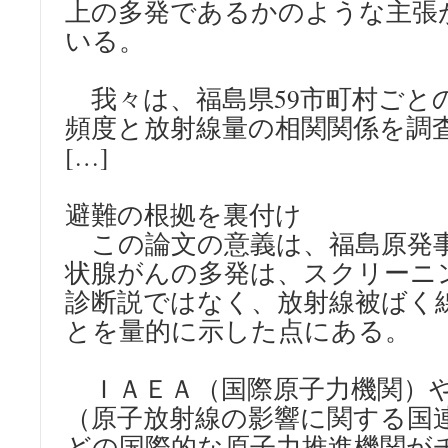
上の多発であるかのような主張
いる。
我々は、福島県59市町村ごと
頻度と放射線量の相関関係を調
[…]
避難の根拠を裏付け
この論文の意義は、福島原発
状腺がんの多発は、スクリーニ
診断説ではなく、放射線被ばく
とを量的に示した点にある。
ＩＡＥＡ（国際原子力機関）や
（原子放射線の影響に関する国
どの国際的な原子力推進機関が