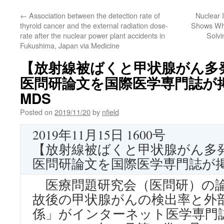
←
Association between the detection rate of
Nuclear I
thyroid cancer and the external radiation dose-
Shows Why
rate after the nuclear power plant accidents in
Solvi
Fukushima, Japan via Medicine
【放射線被ばくと甲状腺がん多
医問研論文を国際医学専門誌が掲載
MDS
Posted on
2019/11/20
by
nfield
2019年11月15日 1600号
【放射線被ばくと甲状腺がん多
医問研論文を国際医学専門誌が
医療問題研究会（医問研）の論
故後の甲状腺がんの検出率と外
係」がインターネット医学専門誌『M