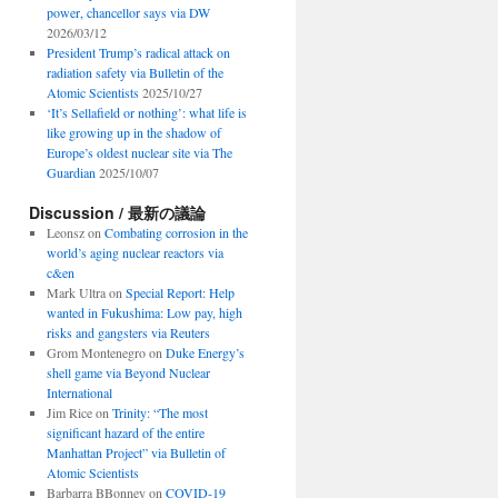
power, chancellor says via DW
2026/03/12
President Trump’s radical attack on
radiation safety via Bulletin of the
Atomic Scientists
2025/10/27
‘It’s Sellafield or nothing’: what life is
like growing up in the shadow of
Europe’s oldest nuclear site via The
Guardian
2025/10/07
Discussion / 最新の議論
Leonsz
on
Combating corrosion in the
world’s aging nuclear reactors via
c&en
Mark Ultra
on
Special Report: Help
wanted in Fukushima: Low pay, high
risks and gangsters via Reuters
Grom Montenegro
on
Duke Energy’s
shell game via Beyond Nuclear
International
Jim Rice
on
Trinity: “The most
significant hazard of the entire
Manhattan Project” via Bulletin of
Atomic Scientists
Barbarra BBonney
on
COVID-19