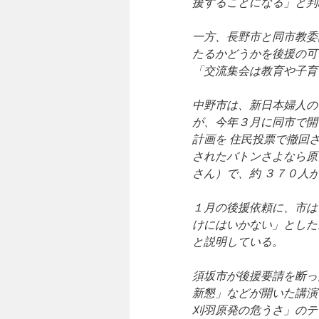
援することになる」と判
一方、長野市と同市教委
たるかどうかを後援の可
「交流集会は教育や子育
中野市は、新日本婦人の
が、今年３月に同市で開
計画を 住民投票で撤回
されたバトンさよなら原
さん）で、約 ３７０人
１月の後援依頼に、市は
けにはいかない」とした
と説明している。
須坂市が後援要請を断っ
新懇」などが開いた講演
刈羽原発の危うさ」のテ