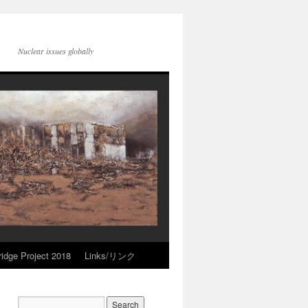
Nuclear issues globally
idge Project 2018
Links/リンク