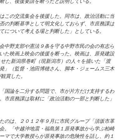
断し、後援要請を断ったと説明している。
はこの交流集会を後援した。同市は、政治活動に当
否の判断基準として明文化しておらず、市庶務課は
てについて考える場と判断した」としている。
会中野支部や憲法９条を守る中野市民の会の有志ら
いた映画上映会の後援を断った。映画は、原発建設
させた新潟県巻町（現新潟市）の人々を描いた「渡
発」（監督・池田博穂さん、脚本・ジェームス三木
が観賞した。
「国論を二分する問題で、市が片方だけ支持するわ
。市庶務課は取材に「政治活動の一部と判断した」
たのは、２０１２年９月に市民グループ「須坂市革
会。「中越沖地震・福島第１原発事故から学ぶ柏崎
ーマで大学教授らが原発事故の危険性を話し、約１