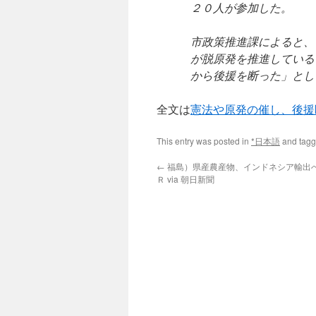
２０人が参加した。
市政策推進課によると、
が脱原発を推進している
から後援を断った」とし
全文は
憲法や原発の催し、後援
This entry was posted in
*日本語
and tag
←
福島）県産農産物、インドネシア輸出
Ｒ via 朝日新聞