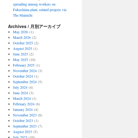
spreading among workers on
Fukushima plant, related projects via
The Mainichi
Archives / 月別アーカイブ
May 2026
(1)
March 2026
(2)
October 2025
(2)
August 2025
(1)
June 2025
(2)
May 2025
(10)
February 2025
(1)
November 2024
(3)
October 2024
(1)
September 2024
(5)
July 2024
(4)
June 2024
(3)
March 2024
(1)
February 2024
(6)
January 2024
(4)
November 2023
(8)
October 2023
(1)
September 2023
(7)
August 2023
(5)
July 2023
(10)