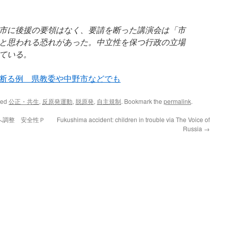
市に後援の要領はなく、要請を断った講演会は「市
と思われる恐れがあった。中立性を保つ行政の立場
ている。
断る例 県教委や中野市などでも
ged
公正・共生
,
反原発運動
,
脱原発
,
自主規制
. Bookmark the
permalink
.
へ調整 安全性Ｐ
Fukushima accident: children in trouble via The Voice of
Russia
→