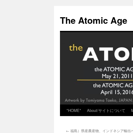
Skip
to
The Atomic Age
content
*HOME*
About/サイトについて
←
福島）県産農産物、インドネシア輸出