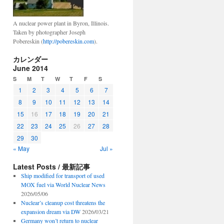
A nuclear power plant in Byron, Illinois.
Taken by photographer Joseph
Pobereskin (
http://pobereskin.com
).
カレンダー
June 2014
S
M
T
W
T
F
S
1
2
3
4
5
6
7
8
9
10
11
12
13
14
15
16
17
18
19
20
21
22
23
24
25
26
27
28
29
30
« May
Jul »
Latest Posts / 最新記事
Ship modified for transport of used
MOX fuel via World Nuclear News
2026/05/06
Nuclear’s cleanup cost threatens the
expansion dream via DW
2026/03/21
Germany won’t return to nuclear