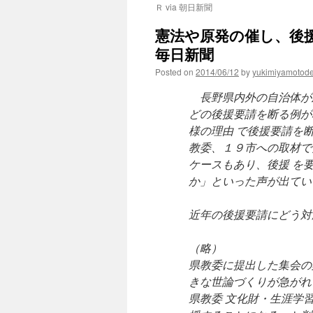
Ｒ via 朝日新聞
憲法や原発の催し、後援
毎日新聞
Posted on
2014/06/12
by
yukimiyamotod
長野県内外の自治体が
どの後援要請を断る例が
様の理由 で後援要請を
教委、１９市への取材で
ケースもあり、後援 を
か」といった声が出てい
近年の後援要請にどう対
（略）
県教委に提出した集会の
きな世論づくりが急がれ
県教委 文化財・生涯学