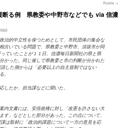
Russia
→
断る例 県教委や中野市などでも via 信濃
epaul
政治的中立性を保つためとして、市民団体の集会な
相次いでいる問題で、県教委と中野市、須坂市が同
断っていたことが１１日、信濃毎日新聞社の県と県
分かった。同じ催しで県教委と市の判断が分かれた
要請した側からは「必要以上の自主規制ではない
る。
応したか、担当課などに聞いた。
案内文書には、安倍政権に対し「改憲を許さない大
ます」などとした部分があった。この点について、
習課は取材に「政治的課題について一方の意見を応