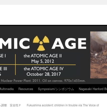
Multimedia
Resources
Symposium/シンポジウム
Nagasaki Hanford Br
へ調整 安全性Ｐ
Fukushima accident: children in trouble via The Voice of